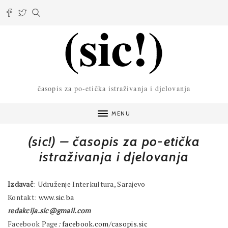
časopis za po-etička istraživanja i djelovanja
MENU
(sic!) –
časopis za po-etička
istraživanja i djelovanja
Izdavač
: Udruženje Interkultura, Sarajevo
Kontakt:
www.sic.ba
redakcija.sic@gmail.com
Facebook Page
:
facebook.com/casopis.sic