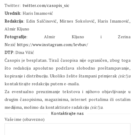
Twitter:
twitter.com/casopis_sic
Urednik
: Haris Imamović
Redakcija
: Edin Salčinović, Mirnes Sokolović, Haris Imamović,
Almir Kljuno
Fotografije
: Almir Kljuno i Zerina
Nezić
https://www.instagram.com/levbav/
DTP
: Dina Vilić
Časopis je besplatan. Tiraž časopisa nije ograničen, zbog toga
što redakcija apsolutno podržava slobodno preštampavanje,
kopiranje i distribuciju. Ukoliko želite štampani primjerak
(sic!)a
kontaktirajte redakciju putem e-maila.
Za eventualno preuzimanje tekstova i njihovo objavljivanje u
drugim časopisima, magazinima, internet portalima ili ostalim
medijima, molimo da kontaktirate radakciju
(sic!)a
.
Kontaktirajte nas
Vaše ime (obavezno)