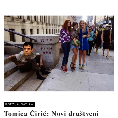
POEZIJA
,
SATIRA
Tomica Ćirić: Novi društveni