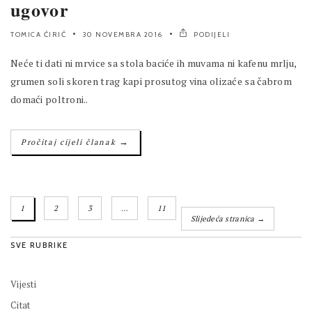
ugovor
TOMICA ĆIRIĆ
30 NOVEMBRA 2016
PODIJELI
Neće ti dati ni mrvice sa stola baciće ih muvama ni kafenu mrlju,
grumen soli skoren trag kapi prosutog vina olizaće sa čabrom
domaći poltroni..
→
Pročitaj cijeli članak
1
2
3
…
11
Slijedeća stranica →
SVE RUBRIKE
Vijesti
Citat