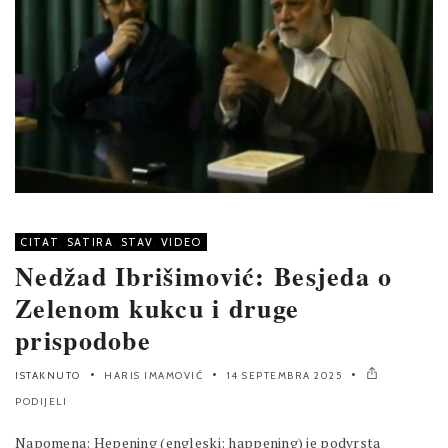
CITAT
,
SATIRA
,
STAV
,
VIDEO
Nedžad Ibrišimović: Besjeda o
Zelenom kukcu i druge
prispodobe
ISTAKNUTO
HARIS IMAMOVIĆ
14 SEPTEMBRA 2025
PODIJELI
Napomena: Hepening (engleski: happening) je podvrsta