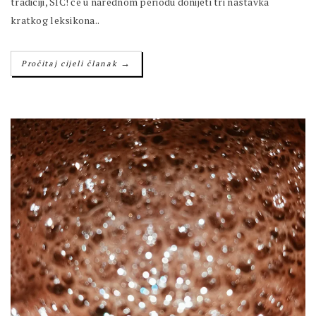
tradiciji, SIC! će u narednom periodu donijeti tri nastavka
kratkog leksikona..
→
Pročitaj cijeli članak