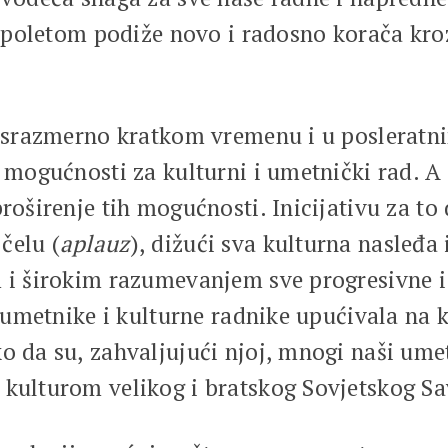
im poletom podiže novo i radosno korača kro
su srazmerno kratkom vremenu i u posleratn
e mogućnosti za kulturni i umetnički rad. A
proširenje tih mogućnosti. Inicijativu za to
čelu (
aplauz
), dižući sva kulturna nasleđa 
m i širokim razumevanjem sve progresivne i
e umetnike i kulturne radnike upućivala na 
o da su, zahvaljujući njoj, mnogi naši umetn
 kulturom velikog i bratskog Sovjetskog Sa