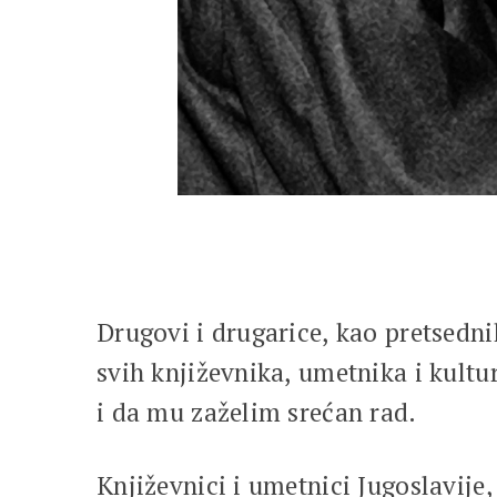
Drugovi i drugarice, kao pretsedni
svih književnika, umetnika i kultu
i da mu zaželim srećan rad.
Književnici i umetnici Jugoslavi