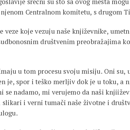
ugoslavije srećni su što sa ovog mesta mogu
 i njenom Centralnom komitetu, s drugom Ti
 veze koje vezuju naše književnike, umetni
sudbonosnim društvenim preobražajima koji
imaju u tom procesu svoju misiju. Oni su, u 
 je, spor i teško merljiv dok je u toku, a n
 mi se nadamo, mi verujemo da naši knjiiževn
ri slikari i verni tumači naše životne i druš
ulogu.