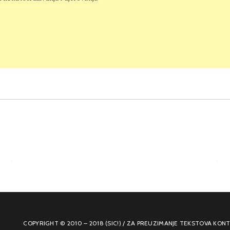
COPYRIGHT © 2010 – 2018 (SIC!) / ZA PREUZIMANJE TEKSTOVA KONT