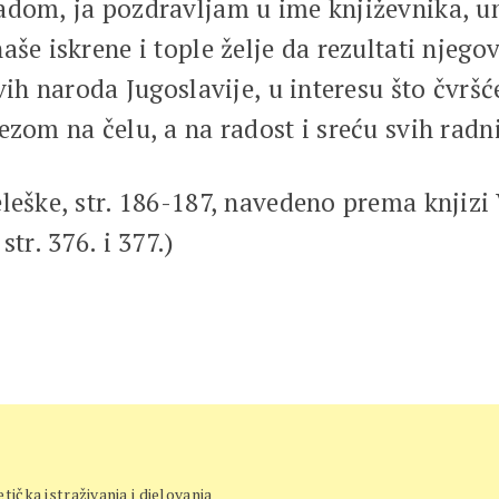
adom, ja pozdravljam u ime književnika, um
še iskrene i tople želje da rezultati njego
vih naroda Jugoslavije, u interesu što čvrš
ezom na čelu, a na radost i sreću svih radni
eleške, str. 186-187, navedeno prema knjiz
tr. 376. i 377.)
etička istraživanja i djelovanja