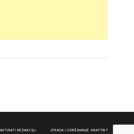
AKTIRATI REDAKCIJU.
IZRADA I ODRŽAVANJE: KRAFTBIT