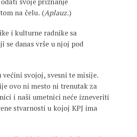
 odati svoje priznanje
tom na čelu. (
Aplauz.
)
ke i kulturne radnike sa
 se danas vrše u njoj pod
većini svojoj, svesni te misije.
ije ovo ni mesto ni trenutak za
ici i naši umetnici neće izneveriti
tvene stvarnosti u kojoj KPJ ima