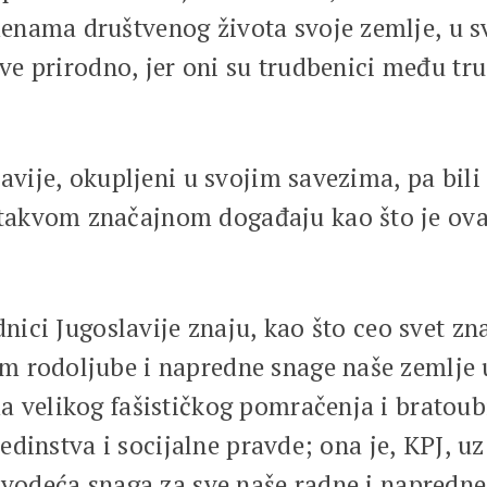
enama društvenog života svoje zemlje, u 
osve prirodno, jer oni su trudbenici među t
avije, okupljeni u svojim savezima, pa bili č
akvom značajnom događaju kao što je ovaj
dnici Jugoslavije znaju, kao što ceo svet zn
 rodoljube i napredne snage naše zemlje u
a velikog fašističkog pomračenja i bratoub
 jedinstva i socijalne pravde; ona je, KPJ, 
 vodeća snaga za sve naše radne i napredne 