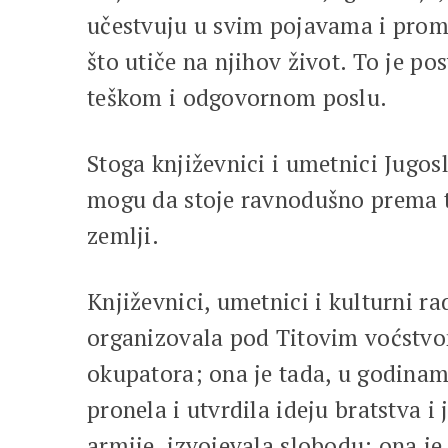
učestvuju u svim pojavama i prom
što utiče na njihov život. To je p
teškom i odgovornom poslu.
Stoga književnici i umetnici Jugosl
mogu da stoje ravnodušno prema t
zemlji.
Književnici, umetnici i kulturni ra
organizovala pod Titovim voćstvom
okupatora; ona je tada, u godinam
pronela i utvrdila ideju bratstva i
armije, izvojevala slobodu; ona je