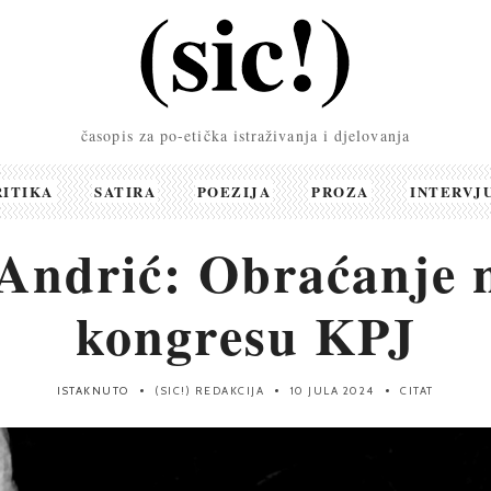
časopis za po-etička istraživanja i djelovanja
RITIKA
SATIRA
POEZIJA
PROZA
INTERVJ
 Andrić: Obraćanje n
kongresu KPJ
ISTAKNUTO
(SIC!) REDAKCIJA
10 JULA 2024
CITAT