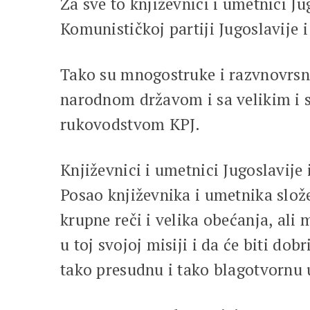
Za sve to književnici i umetnici J
Komunističkoj partiji Jugoslavije
Tako su mnogostruke i razvnovrsne
narodnom državom i sa velikim i 
rukovodstvom KPJ.
Književnici i umetnici Jugoslavije 
Posao književnika i umetnika složen
krupne reči i velika obećanja, ali
u toj svojoj misiji i da će biti dob
tako presudnu i tako blagotvornu 