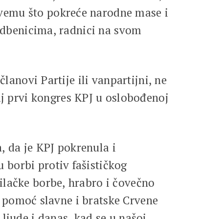
svemu što pokreće narodne mase i
rudbenicima, radnici na svom
lanovi Partije ili vanpartijni, ne
 prvi kongres KPJ u oslobođenoj
a, da je KPJ pokrenula i
 borbi protiv fašističkog
ilačke borbe, hrabro i čovečno
uz pomoć slavne i bratske Crvene
ljude i danas, kad se u našoj