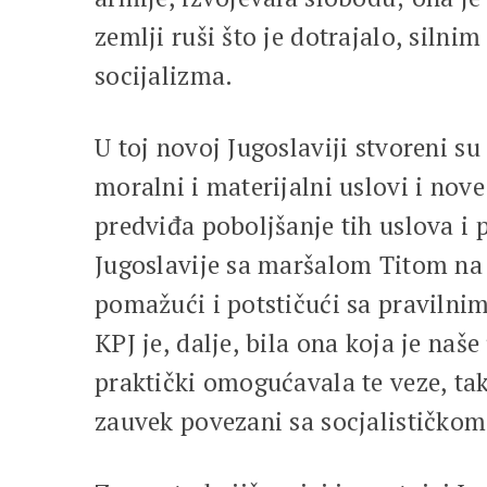
zemlji ruši što je dotrajalo, siln
socijalizma.
U toj novoj Jugoslaviji stvoreni 
moralni i materijalni uslovi i nov
predviđa poboljšanje tih uslova i 
Jugoslavije sa maršalom Titom na 
pomažući i potstičući sa pravilni
KPJ je, dalje, bila ona koja je naš
praktički omogućavala te veze, tak
zauvek povezani sa socjalističkom