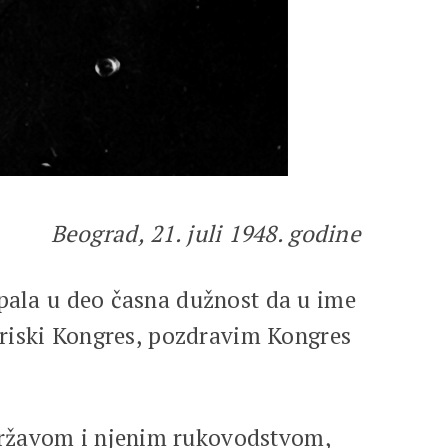
Beograd, 21. juli 1948. godine
 pala u deo časna dužnost da u ime
toriski Kongres, pozdravim Kongres
državom i njenim rukovodstvom,