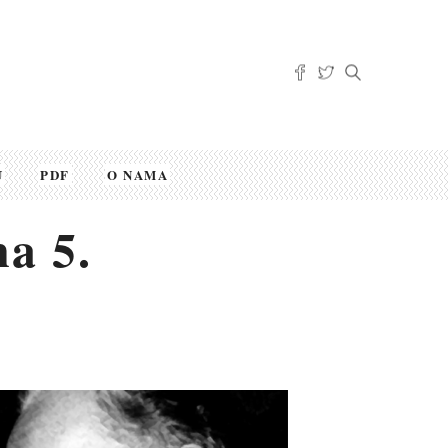
U
PDF
O NAMA
a 5.