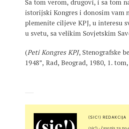
Sa tom verom, drugovi, i sa tom n
istorijski Kongres i donosim vam na
plemenite ciljeve KPJ, u interesu s
u svetu, sa velikim Sovjetskim Sav
(
Peti Kongres KPJ
, Stenografske b
1948”, Rad, Beograd, 1980, 1. tom, s
(SIC!) REDAKCIJA
(sic!) - časopis za po‐