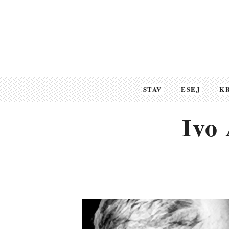
STAV
ESEJ
K
Ivo