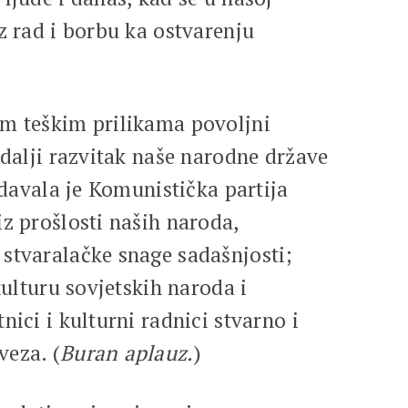
z rad i borbu ka ostvarenju
im teškim prilikama povoljni
 dalji razvitak naše narodne države
 davala je Komunistička partija
iz prošlosti naših naroda,
 stvaralačke snage sadašnjosti;
kulturu sovjetskih naroda i
ici i kulturni radnici stvarno i
veza. (
Buran aplauz.
)