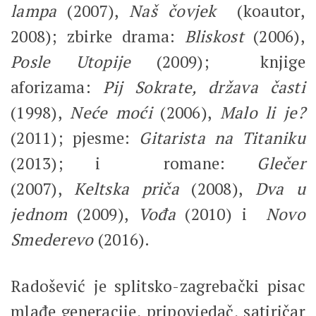
lampa
(2007),
Naš čovjek
(koautor,
2008); zbirke drama:
Bliskost
(2006),
Posle Utopije
(2009); knjige
aforizama:
Pij Sokrate, država časti
(1998),
Neće moći
(2006),
Malo li je?
(2011); pjesme:
Gitarista na Titaniku
(2013); i romane:
Glečer
(2007),
Keltska priča
(2008),
Dva u
jednom
(2009),
Vođa
(2010) i
Novo
Smederevo
(2016).
Radošević je splitsko-zagrebački pisac
mlađe generacije, pripovjedač, satiričar