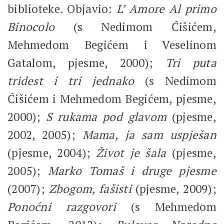
biblioteke. Objavio:
L’ Amore Al primo
Binocolo
(s Nedimom Ćišićem,
Mehmedom Begićem i Veselinom
Gatalom, pjesme, 2000);
Tri puta
tridest i tri jednako
(s Nedimom
Ćišićem i Mehmedom Begićem, pjesme,
2000);
S rukama pod glavom
(pjesme,
2002, 2005);
Mama, ja sam uspješan
(pjesme, 2004);
Život je šala
(pjesme,
2005);
Marko Tomaš i druge pjesme
(2007);
Zbogom, fašisti
(pjesme, 2009);
Ponoćni razgovori
(s Mehmedom