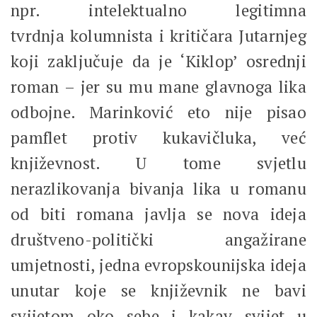
npr. intelektualno legitimna
tvrdnja kolumnista i kritičara Jutarnjeg
koji zaključuje da je ‘Kiklop’ osrednji
roman – jer su mu mane glavnoga lika
odbojne. Marinković eto nije pisao
pamflet protiv kukavičluka, već
književnost. U tome svjetlu
nerazlikovanja bivanja lika u romanu
od biti romana javlja se nova ideja
društveno-politički angažirane
umjetnosti, jedna evropskounijska ideja
unutar koje se književnik ne bavi
svijetom oko sebe i kakav svijet u