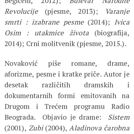
Begićem, 2012);
Bulevar Narodne
Revolucije
(pjesme, 2013);
Varanje
smrti : izabrane pesme
(2014);
Ivica
Osim : utakmice života
(biografija,
2014); Crni molitvenik (pjesme, 2015.).
Novaković piše romane, drame,
aforizme, pesme i kratke priče. Autor je
desetak različitih dramskih i
dokumentarnih formi emitovanih na
Drugom i Trećem programu Radio
Beograda. Objavio je drame:
Sistem
(2001),
Zubi
(2004),
Aladinova čarobna