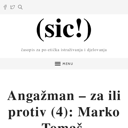
časopis za po-etička istraživanja i djelovanja
MENU
Angažman – za ili
protiv (4): Marko
Tomaš,