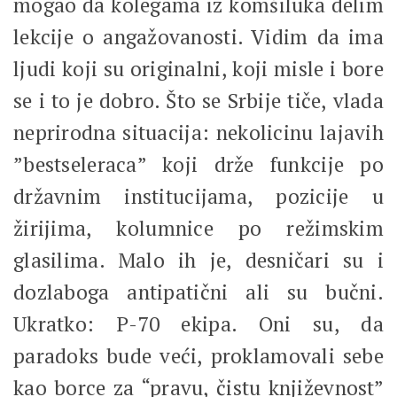
mogao da kolegama iz komšiluka delim
lekcije o angažovanosti. Vidim da ima
ljudi koji su originalni, koji misle i bore
se i to je dobro. Što se Srbije tiče, vlada
neprirodna situacija: nekolicinu lajavih
”bestseleraca” koji drže funkcije po
državnim institucijama, pozicije u
žirijima, kolumnice po režimskim
glasilima. Malo ih je, desničari su i
dozlaboga antipatični ali su bučni.
Ukratko: P-70 ekipa. Oni su, da
paradoks bude veći, proklamovali sebe
kao borce za “pravu, čistu književnost”