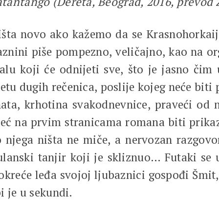
atantango (Dereta, Beograd, 2016, prevod 
ništa novo ako kažemo da se Krasnohorkaij
praznini piše pompezno, veličajno, kao na o
lu koji će odnijeti sve, što je jasno či
letu dugih rečenica, poslije kojeg neće bit
nata, krhotina svakodnevnice, praveći od 
već na prvim stranicama romana biti prik
njega ništa ne miče, a nervozan razgovor
ulanski tanjir koji je skliznuo… Futaki se 
okreće leđa svojoj ljubaznici gospođi Šmit,
i je u sekundi.