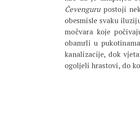
Čevenguru
postoji nek
obesmisle svaku iluzij
močvara koje počivaju
obamrli u pukotinama 
kanalizacije, dok vjet
ogoljeli hrastovi, do k