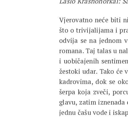
Laslo Krasnohorkai: S
Vjerovatno neće biti 
što o trivijalijama i 
odvija se na jednom va
romana. Taj talas u na
i uobičajenih sentime
žestoki udar. Tako će 
kadrovima, dok se oko 
šerpa koja zveči, porc
glavu, zatim iznenada 
jednu čašu vode i iskap