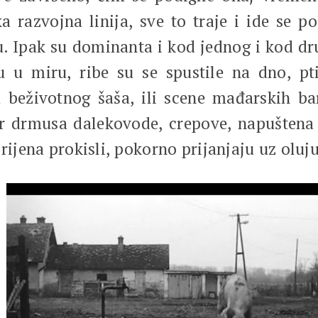
a razvojna linija, sve to traje i ide se p
u. Ipak su dominanta i kod jednog i kod dru
 u miru, ribe su se spustile na dno, ptic
beživotnog šaša, ili scene mađarskih ba
ar drmusa dalekovode, crepove, napuštena p
orijena prokisli, pokorno prijanjaju uz oluj