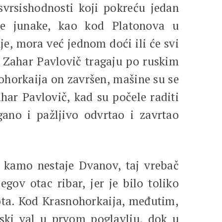
svrsishodnosti koji pokreću jedan
eve junake, kao kod Platonova u
nje, mora već jednom doći ili će svi
i Zahar Pavlovič tragaju po ruskim
ohorkaija on završen, mašine su se
ahar Pavlovič, kad su počele raditi
ano i pažljivo odvrtao i zavrtao
ri kamo nestaje Dvanov, taj vrebač
jegov otac ribar, jer je bilo toliko
vota. Kod Krasnohorkaija, međutim,
ski val u prvom poglavlju, dok u