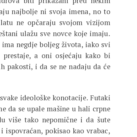
adrova biti prikazani pred nekim
aju najbolje ni svoja imena, no to
latu ne opčaraju svojom vizijom
eštani ulažu sve novce koje imaju.
a ima negdje boljeg života, iako svi
prestaje, a oni osjećaju kako bi
ih pakosti, i da se ne nadaju da će
 svake ideološke konotacije. Futaki
me da se upale mašine u hali crpne
du više tako nepomične i da šute
v i ispovraćan, pokisao kao vrabac,