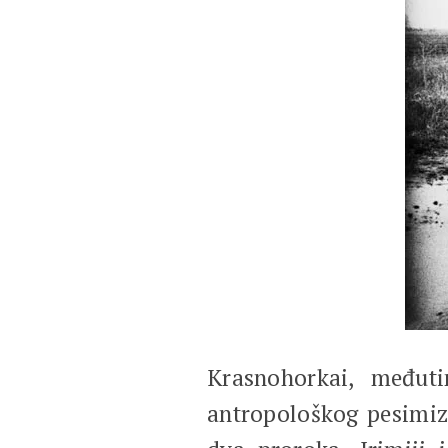
Krasnohorkai, međuti
antropološkog pesimizm