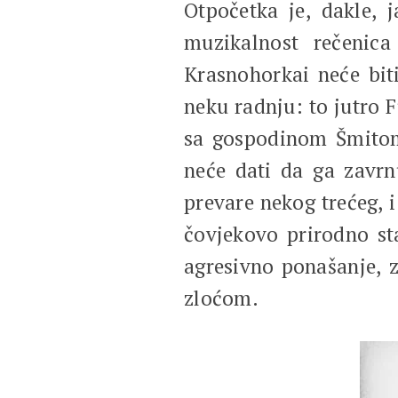
Otpočetka je, dakle,
muzikalnost rečenic
Krasnohorkai neće bit
neku radnju: to jutro F
sa gospodinom Šmitom,
neće dati da ga zavrn
prevare nekog trećeg, 
čovjekovo prirodno st
agresivno ponašanje, z
zloćom.