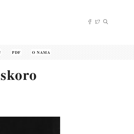
U
PDF
O NAMA
 skoro