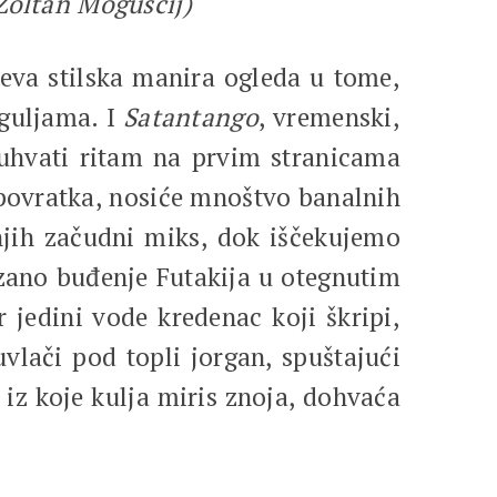
Zoltan Moguščij)
eva stilska manira ogleda u tome,
rguljama. I
Satantango
, vremenski,
m uhvati ritam na prvim stranicama
i povratka, nosiće mnoštvo banalnih
njih začudni miks, dok iščekujemo
azano buđenje Futakija u otegnutim
 jedini vode kredenac koji škripi,
uvlači pod topli jorgan, spuštajući
 iz koje kulja miris znoja, dohvaća