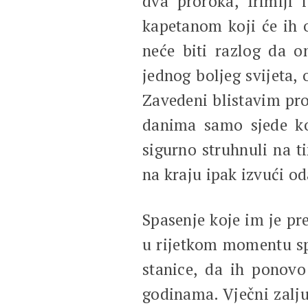
dva proroka, Irimiji 
kapetanom koji će ih o
neće biti razlog da 
jednog boljeg svijeta,
Zavedeni blistavim proj
danima samo sjede ko
sigurno struhnuli na t
na kraju ipak izvući od
Spasenje koje im je pr
u rijetkom momentu spo
stanice, da ih ponovo
godinama. Vječni zalju