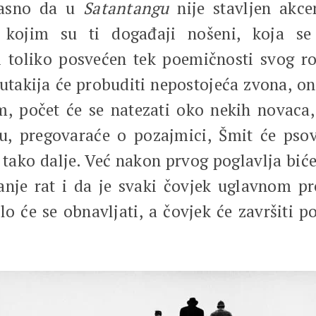
 jasno da u
Satantangu
nije stavljen akce
a kojim su ti događaji nošeni, koja se
i toliko posvećen tek poemičnosti svog ro
utakija će probuditi nepostojeća zvona, on 
 počet će se natezati oko nekih novaca, p
u, pregovaraće o pozajmici, Šmit će psov
i tako dalje. Već nakon prvog poglavlja bić
anje rat i da je svaki čovjek uglavnom pr
lo će se obnavljati, a čovjek će završiti 