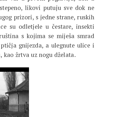
ostepeno, likovi putuju sve dok ne
gog prizori, s jedne strane, ruskih
e su odletjele u čestare, insekti
ruština s kojima se miješa smrad
tičja gnijezda, a ulegnute ulice i
u, kao žrtva uz nogu dželata.