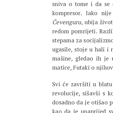
sniva o tome i da se 
kompresor. Iako nije
Čevenguru
, ubija živo
redom pomrijeti. Razli
stepama za socijalizmo
ugasile, stoje u hali i
mašine, gledao ih je 
matice, Futaki o njiho
Svi će završiti u blat
revolucije, sišavši s k
dosadno da je otišao p
kao da je unaprijed s