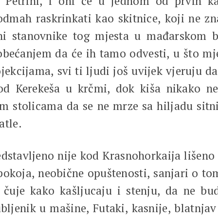
i Petrini, i oni će u jednom od prvih k
dmah raskrinkati kao skitnice, koji ne zn
oni stanovnike tog mjesta u mađarskom b
 obećanjem da će ih tamo odvesti, u što mj
ekcijama, svi ti ljudi još uvijek vjeruju d
d Kerekeša u krčmi, dok kiša nikako ne 
im stolicama da se ne mrze sa hiljadu sitn
atle.
edstavljeno nije kod Krasnohorkaija lišeno
koja, neobične opuštenosti, sanjari o to
 čuje kako kašljucaju i stenju, da ne bu
bljenik u mašine, Futaki, kasnije, blatnja