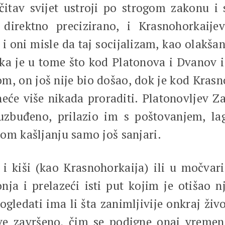
čitav svijet ustroji po strogom zakonu i 
 direktno precizirano, i Krasnohorkaij
t i oni misle da taj socijalizam, kao olakša
ka je u tome što kod Platonova i Dvanov 
m, on još nije bio došao, dok je kod Krasn
 neće više nikada proraditi. Platonovljev Z
uzbuđeno, prilazio im s poštovanjem, lag
vom kašljanju samo još sanjari.
u i kiši (kao Krasnohorkaija) ili u močva
onja i prelazeći isti put kojim je otišao n
ogledati ima li šta zanimljivije onkraj ži
ve završeno, čim se podigne onaj vremen