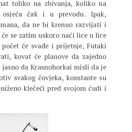
nat toliko na zbivanja, koliko na
 osjeća čak i u prevodu. Ipak,
mana, da ne bi krenuo razvijati i
će se zatim uskoro naći lice u lice
očet će svađe i prijetnje, Futaki
ati, kovat će planove da zajedno
e jasno da Krasnohorkai misli da je
otiv svakog čovjeka, konstante su
poniženo klečeći pred svojom ćudi i