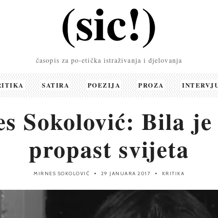
časopis za po-etička istraživanja i djelovanja
RITIKA
SATIRA
POEZIJA
PROZA
INTERVJ
s Sokolović: Bila je
propast svijeta
MIRNES SOKOLOVIĆ
29 JANUARA 2017
KRITIKA