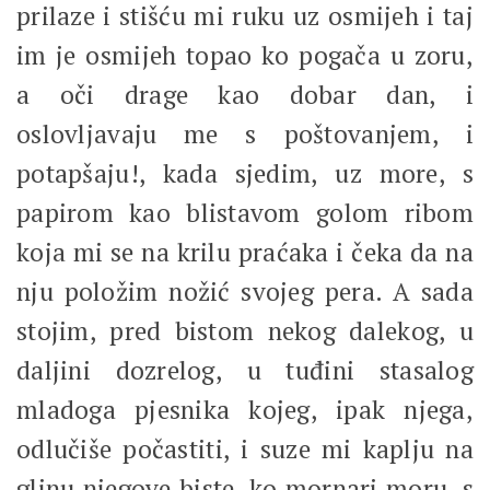
prilaze i stišću mi ruku uz osmijeh i taj
im je osmijeh topao ko pogača u zoru,
a oči drage kao dobar dan, i
oslovljavaju me s poštovanjem, i
potapšaju!, kada sjedim, uz more, s
papirom kao blistavom golom ribom
koja mi se na krilu praćaka i čeka da na
nju položim nožić svojeg pera. A sada
stojim, pred bistom nekog dalekog, u
daljini dozrelog, u tuđini stasalog
mladoga pjesnika kojeg, ipak njega,
odlučiše počastiti, i suze mi kaplju na
glinu njegove biste, ko mornari moru, s