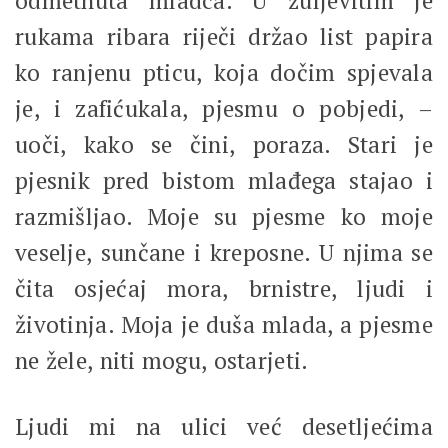
odmetnuta mladca. U žuljevitim je
rukama ribara riječi držao list papira
ko ranjenu pticu, koja dočim spjevala
je, i zafićukala, pjesmu o pobjedi, –
uoči, kako se čini, poraza. Stari je
pjesnik pred bistom mlađega stajao i
razmišljao. Moje su pjesme ko moje
veselje, sunčane i kreposne. U njima se
čita osjećaj mora, brnistre, ljudi i
životinja. Moja je duša mlada, a pjesme
ne žele, niti mogu, ostarjeti.
Ljudi mi na ulici već desetljećima