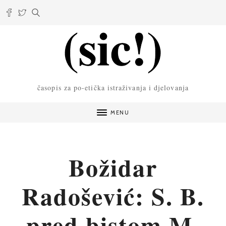
časopis za po-etička istraživanja i djelovanja
MENU
Božidar
Radošević: S. B.
pred bistom M.