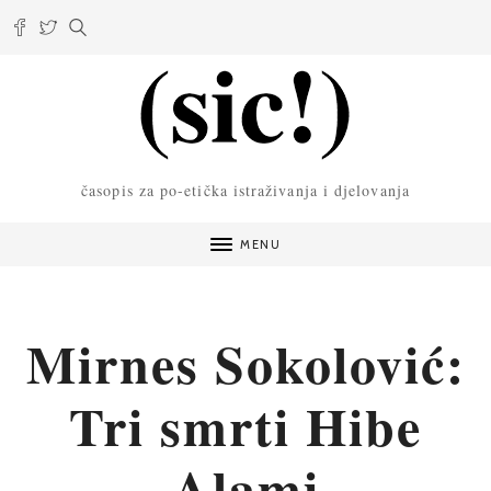
časopis za po-etička istraživanja i djelovanja
MENU
Mirnes Sokolović:
Tri smrti Hibe
Alami