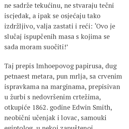
ne sadrže tekućinu, ne stvaraju tečni
iscjedak, a ipak se osjećaju tako
izdržljivo, valja zastati i reći: ‘Ovo je
slučaj ispupčenih masa s kojima se
sada moram suočiti!’
Taj prepis Imhoepovog papirusa, dug
petnaest metara, pun mrlja, sa crvenim
ispravkama na marginama, prepisivan
u žurbi s nedovršenim crtežima,
otkupiće 1862. godine Edwin Smith,
neobični učenjak i lovac, samouki
egiptolog, u nekoj zapuštenoj