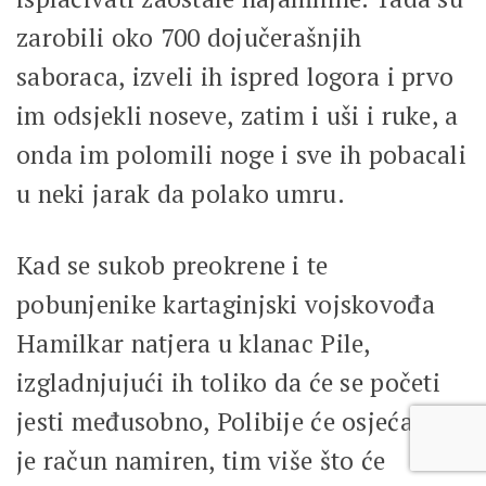
zarobili oko 700 dojučerašnjih
saboraca, izveli ih ispred logora i prvo
im odsjekli noseve, zatim i uši i ruke, a
onda im polomili noge i sve ih pobacali
u neki jarak da polako umru.
Kad se sukob preokrene i te
pobunjenike kartaginjski vojskovođa
Hamilkar natjera u klanac Pile,
izgladnjujući ih toliko da će se početi
jesti međusobno, Polibije će osjećati da
je račun namiren, tim više što će