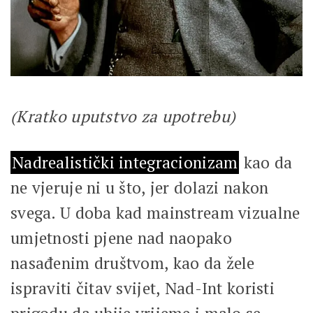
(Kratko uputstvo za upotrebu)
Nadrealistički integracionizam
kao da
ne vjeruje ni u što, jer dolazi nakon
svega. U doba kad mainstream vizualne
umjetnosti pjene nad naopako
nasađenim društvom, kao da žele
ispraviti čitav svijet, Nad-Int koristi