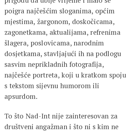
prigodu da ubije vrijeme i malo se
poigra najčešćim sloganima, općim
mjestima, žargonom, doskočicama,
zagonetkama, aktualijama, refrenima
šlagera, poslovicama, narodnim
dosjetkama, stavljajući ih na podlogu
sasvim neprikladnih fotografija,
najčešće portreta, koji u kratkom spoju
s tekstom sijevnu humorom ili
apsurdom.
To što Nad-Int nije zainteresovan za
društveni angažman i što ni s kim ne