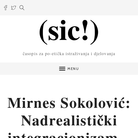
časopis za po-etička istraživanja i djelovanja
MENU
Mirnes Sokolović:
Nadrealistički
integracionizam –