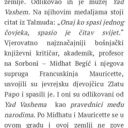
zemlje. Odlikovao ih je muzej
Yad
Vashem
. Na njihovim medaljama stoji
citat iz Talmuda: „
Onaj ko spasi jednog
čovjeka, spasio je čitav svijet
.“
Vjerovatno najznačajniji bošnjački
književni kritičar, akademik, profesor
na Sorboni – Midhat Begić i njegova
supruga Francuskinja Mauricette,
usvojili su jevrejsku djevojčicu Zlatu
Papo i spasili je. I oni su odlikovani od
Yad Vashema
kao
pravednici među
narodima
. Po Midhatu i Mauricette se u
ovom gradu i ovoj zemlji ne zove