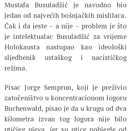
Mustafa Busuladžić je navodno bio
jedan od najvećih bošnjačkih mislilaca.
Čak i da jeste – a nije – problem je što
je intelektualac Busuladžić za vrijeme
Holokausta nastupao kao ideološki
sljedbenik ustaškog i nacističkog
režima.
Pisac Jorge Semprun, koji je preživio
zatočeništvo u koncentracionom logoru
Buchenwald, pisao je da u krugu od dva
kilometra izvan tog logora nije bilo
ptičjeg pjeva, jer su ptice pobjegle od