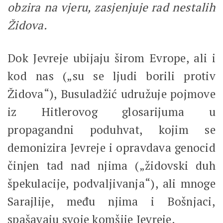
obzira na vjeru, zasjenjuje rad nestalih
Židova.
Dok Jevreje ubijaju širom Evrope, ali i
kod nas („su se ljudi borili protiv
Židova“), Busuladžić udružuje pojmove
iz Hitlerovog glosarijuma u
propagandni poduhvat, kojim se
demonizira Jevreje i opravdava genocid
činjen tad nad njima („židovski duh
špekulacije, podvaljivanja“), ali mnoge
Sarajlije, među njima i Bošnjaci,
spašavaju svoje komšije Jevreje.