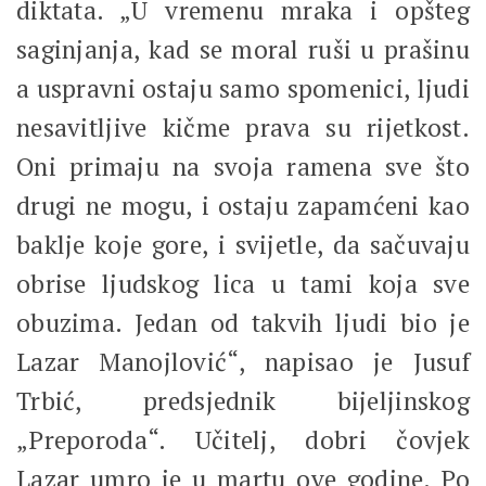
diktata. „U vremenu mraka i opšteg
saginjanja, kad se moral ruši u prašinu
a uspravni ostaju samo spomenici, ljudi
nesavitljive kičme prava su rijetkost.
Oni primaju na svoja ramena sve što
drugi ne mogu, i ostaju zapamćeni kao
baklje koje gore, i svijetle, da sačuvaju
obrise ljudskog lica u tami koja sve
obuzima. Jedan od takvih ljudi bio je
Lazar Manojlović“, napisao je Jusuf
Trbić, predsjednik bijeljinskog
„Preporoda“. Učitelj, dobri čovjek
Lazar umro je u martu ove godine. Po