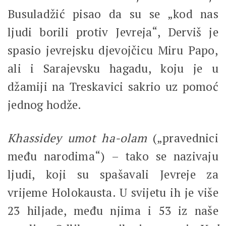
Busuladžić pisao da su se „kod nas
ljudi borili protiv Jevreja“, Derviš je
spasio jevrejsku djevojčicu Miru Papo,
ali i Sarajevsku hagadu, koju je u
džamiji na Treskavici sakrio uz pomoć
jednog hodže.
Khassidey umot ha-olam
(„pravednici
među narodima“) – tako se nazivaju
ljudi, koji su spašavali Jevreje za
vrijeme Holokausta. U svijetu ih je više
23 hiljade, među njima i 53 iz naše