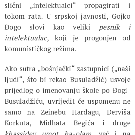
slični „intelektualci“ propagirati i
tokom rata. U srpskoj javnosti, Gojko
Đogo slovi kao veliki
pesnik i
intelektualac
, koji je progonjen od
komunističkog režima.
Ako sutra „bošnjački“ zastupnici („naši
ljudi“, što bi rekao Busuladžić) usvoje
prijedlog o imenovanju škole po Đogi-
Busuladžiću, uvrijedit će uspomenu ne
samo na Zeinebu Hardagu, Derviša
Korkuta, Midhata Begića i druge
khassidey umot ha-olam
, već i na