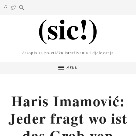
časopis za po-etička istraživanja i djelovanja
MENU
Haris Imamović:
Jeder fragt wo ist
das Grab von