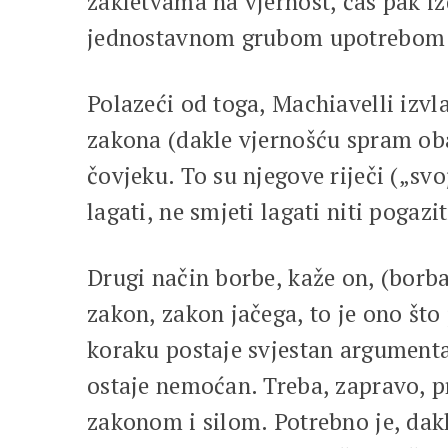
zakletvama na vjernost, čas pak i
jednostavnom grubom upotrebom s
Polazeći od toga, Machiavelli izvl
zakona (dakle vjernošću spram obav
čovjeku. To su njegove riječi („sv
lagati, ne smjeti lagati niti pogaz
Drugi način borbe, kaže on, (borba 
zakon, zakon jačega, to je ono što
koraku postaje svjestan argumenta
ostaje nemoćan. Treba, zapravo, p
zakonom i silom. Potrebno je, dak