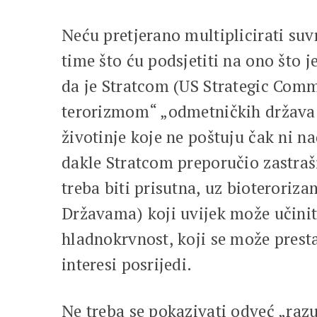
Neću pretjerano multiplicirati suv
time što ću podsjetiti na ono što
da je Stratcom (US Strategic Com
terorizmom“ „odmetničkih država“
životinje koje ne poštuju čak ni na
dakle Stratcom preporučio zastraši
treba biti prisutna, uz bioteroriza
Državama) koji uvijek može učiniti
hladnokrvnost, koji se može presta
interesi posrijedi.
Ne treba se pokazivati odveć „razu