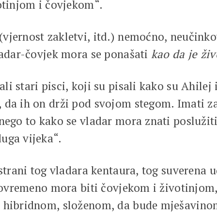
otinjom i čovjekom“.
jernost zakletvi, itd.) nemoćno, neučinkov
Vladar-čovjek mora se ponašati
kao da je živ
 stari pisci, koji su pisali kako su Ahilej 
da ih on drži pod svojom stegom. Imati za 
nego to kako se vladar mora znati poslužiti
uga vijeka“.
 strani tog vladara kentaura, tog suverena u
stovremeno mora biti čovjekom i životinjom,
 hibridnom, složenom, da bude mješavinom 