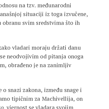
 u odnosu na tzv. međunarodni
ašnjoj situaciji iz toga izvučene,
u obranu svim sredstvima što ih
„kako vladari moraju držati danu
ni se neodvojivim od pitanja onoga
nim, obrađeno je na zanimljiv
te o snazi zakona, između snage i
samo tipičnim za Machivellija, on
to
, vjernost se vladara svojim