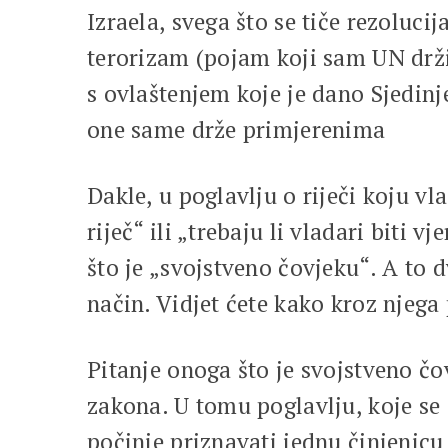
Izraela, svega što se tiče rezoluc
terorizam (pojam koji sam UN drži
s ovlaštenjem koje je dano Sjedin
one same drže primjerenima
Dakle, u poglavlju o riječi koju v
riječ“ ili „trebaju li vladari biti
što je „svojstveno čovjeku“. A to 
način. Vidjet ćete kako kroz njega 
Pitanje onoga što je svojstveno čo
zakona. U tomu poglavlju, koje se 
počinje priznavati jednu činjenicu