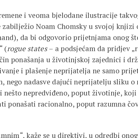
remene i veoma bjelodane ilustracije takvog
 je zabilježio Noam Chomsky u svojoj knjizi
mand), da bi odgovorio prijetnjama onog
 (
rogue states
– a podsjećam da pridjev „
čin ponašanja u životinjskoj zajednici i drž
vanje i plašenje neprijatelja ne samo prij
m, nego nadasve dajući neprijatelju sliku o
 nešto nepredviđeno, poput životinje, koji 
ti ponašati racionalno, poput razumna čovj
mnim“, kaže se u direktivi, u odredbi onoga