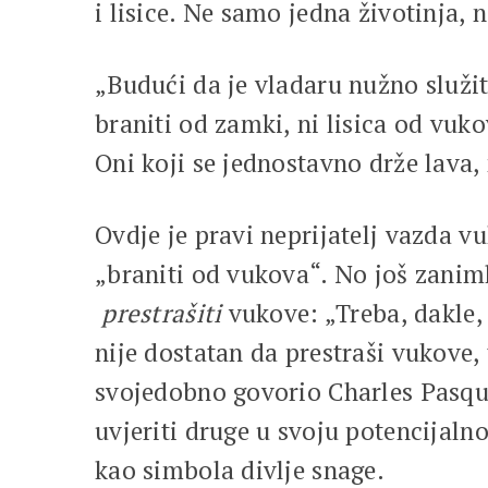
i lisice. Ne samo jedna životinja, 
„Budući da je vladaru nužno služiti
braniti od zamki, ni lisica od vuk
Oni koji se jednostavno drže lava, 
Ovdje je pravi neprijatelj vazda vuk
„braniti od vukova“. No još zanimlj
prestrašiti
vukove: „Treba, dakle,
nije dostatan da prestraši vukove, t
svojedobno govorio Charles Pasqua 
uvjeriti druge u svoju potencijaln
kao simbola divlje snage.