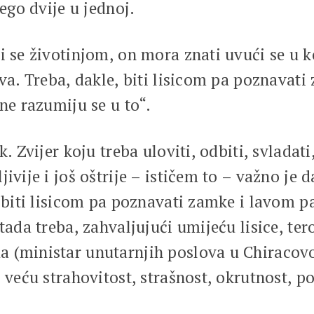
nego dvije u jednoj.
 se životinjom, on mora znati uvući se u kožu
ova. Treba, dakle, biti lisicom pa poznavat
ne razumiju se u to“.
. Zvijer koju treba uloviti, odbiti, svladati,
ivije i još oštrije – ističem to – važno je 
 biti lisicom pa poznavati zamke i lavom p
ada treba, zahvaljujući umijeću lisice, teror
(ministar unutarnjih poslova u Chiracovoj 
o veću strahovitost, strašnost, okrutnost, 