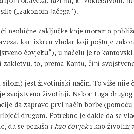
zdajom obaveza, lažima, krivokletstvom, n
ile („zakonom jačega“).
ači neobične zaključke koje moramo pobliže
eza, kao iskren vladar koji poštuje zakone
ojstveno čovjeku“), u načelu je to kantovsk
iti zakletvu, to, prema Kantu, čini svojstven
silom) jest životinjski način. To više nije 
 je svojstveno životinji. Nakon toga drugog
cije da zapravo prvi način borbe (pomoću 
ribjeći drugom. Potrebno je dakle da se vl
le, da se ponaša
i kao čovjek
i kao životinj