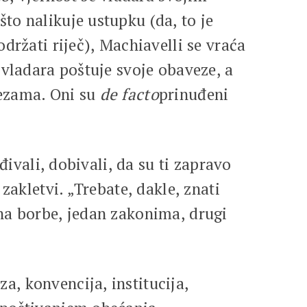
to nalikuje ustupku (da, to je
držati riječ), Machiavelli se vraća
 vladara poštuje svoje obaveze, a
vezama. Oni su
de facto
prinuđeni
đivali, dobivali, da su ti zapravo
zakletvi. „Trebate, dakle, znati
na borbe, jedan zakonima, drugi
, konvencija, institucija,