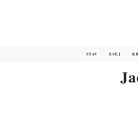
STAV
ESEJ
K
Ja