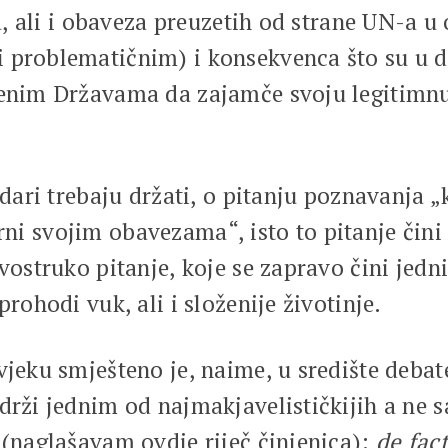
ija, ali i obaveza preuzetih od strane UN-a
 problematičnim) i konsekvenca što su u dan
jenim Državama da zajamče svoju legitimn
ladari trebaju držati, o pitanju poznavanja 
 vjerni svojim obavezama“, isto to pitanje či
dvostruko pitanje, koje se zapravo čini jed
prohodi vuk, ali i složenije životinje.
vjeku smješteno je, naime, u središte deba
drži jednim od najmakjavelističkijih a ne 
 (naglašavam ovdje riječ činjenica):
de fac