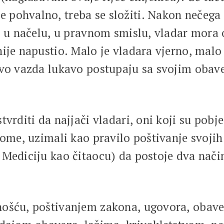
pohvalno, treba se složiti. Nakon nečega š
, u načelu, u pravnom smislu, vladar mora o
ije napustio. Malo je vladara vjerno, malo
tovo vazda lukavo postupaju sa svojim oba
vrditi da najjači vladari, oni koji su pobje
ome, uzimali kao pravilo poštivanje svojih 
 Mediciju kao čitaocu) da postoje dva nači
ošću, poštivanjem zakona, ugovora, obaveza