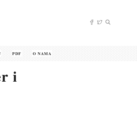
U
PDF
O NAMA
r i