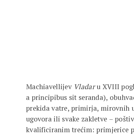
Machiavellijev
Vladar
u XVIII pogl
a principibus sit seranda), obuhva
prekida vatre, primirja, mirovnih 
ugovora ili svake zakletve – pošti
kvalificiranim trećim: primjerice 