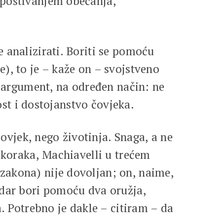
epoštivanjem obećanja,
 analizirati. Boriti se pomoću
), to je – kaže on – svojstveno
i argument, na određen način: ne
ost i dostojanstvo čovjeka.
čovjek, nego životinja. Snaga, a ne
 koraka, Machiavelli u trećem
zakona) nije dovoljan; on, naime,
adar bori pomoću dva oružja,
a. Potrebno je dakle – citiram – da