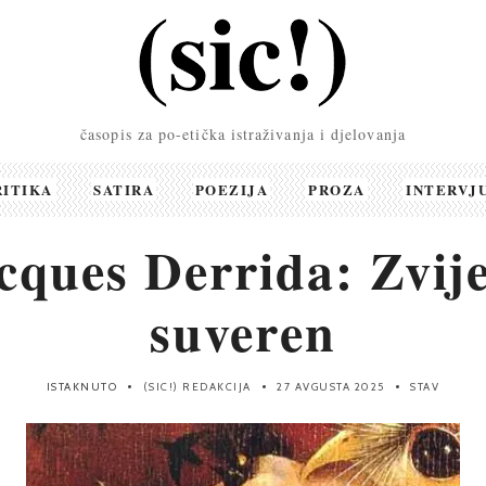
časopis za po-etička istraživanja i djelovanja
RITIKA
SATIRA
POEZIJA
PROZA
INTERVJ
cques Derrida: Zvije
suveren
ISTAKNUTO
(SIC!) REDAKCIJA
27 AVGUSTA 2025
STAV