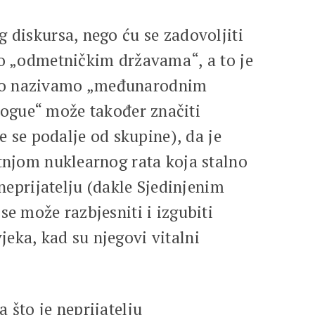
 diskursa, nego ću se zadovoljiti
 o „odmetničkim državama“, a to je
 što nazivamo „međunarodnim
rogue“ može također značiti
e se podalje od skupine), da je
etnjom nuklearnog rata koja stalno
 neprijatelju (dakle Sjedinjenim
se može razbjesniti i izgubiti
eka, kad su njegovi vitalni
 što je neprijatelju