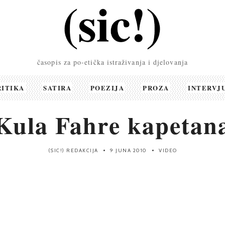
časopis za po-etička istraživanja i djelovanja
RITIKA
SATIRA
POEZIJA
PROZA
INTERVJ
Kula Fahre kapetan
(SIC!) REDAKCIJA
9 JUNA 2010
VIDEO