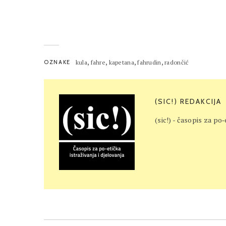
,
,
,
,
OZNAKE
kula
fahre
kapetana
fahrudin
radončić
(SIC!) REDAKCIJA
(sic!) - časopis za po‐