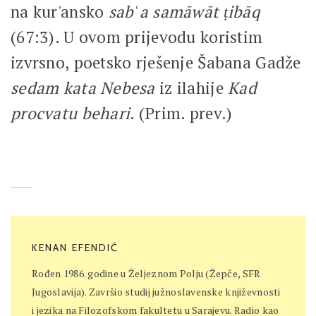
na kur'ansko
sabʿa samāwāt ṭibāq
(67:3). U ovom prijevodu koristim
izvrsno, poetsko rješenje Šabana Gadže
sedam kata Nebesa
iz ilahije
Kad
procvatu behari
. (Prim. prev.)
KENAN EFENDIĆ
Rođen 1986. godine u Željeznom Polju (Žepče, SFR
Jugoslavija). Završio studij južnoslavenske književnosti
i jezika na Filozofskom fakultetu u Sarajevu. Radio kao