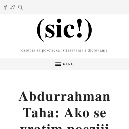
časopis za po-etička istraživanja i djelovanja
MENU
Abdurrahman
Taha: Ako se
vratim poeziji