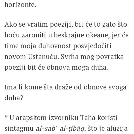
horizonte.
Ako se vratim poeziji, bit će to zato što
hoću zaroniti u beskrajne okeane, jer će
time moja duhovnost posvjedočiti
novom Ustanuću. Svrha mog povratka
poeziji bit će obnova moga duha.
Ima li kome šta draže od obnove svoga
duha?
* U arapskom izvorniku Taha koristi
sintagmu
al-sabʿ al-ṭibāq
, što je aluzija