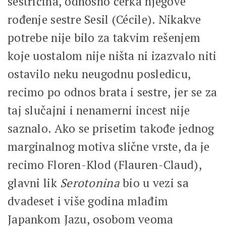
sestričina, odnosno ćerka njegove
rođenje sestre Sesil (Cécile). Nikakve
potrebe nije bilo za takvim rešenjem
koje uostalom nije ništa ni izazvalo niti
ostavilo neku neugodnu posledicu,
recimo po odnos brata i sestre, jer se za
taj slučajni i nenamerni incest nije
saznalo. Ako se prisetim takođe jednog
marginalnog motiva slične vrste, da je
recimo Floren-Klod (Flauren-Claud),
glavni lik
Serotonina
bio u vezi sa
dvadeset i više godina mlađim
Japankom Jazu, osobom veoma