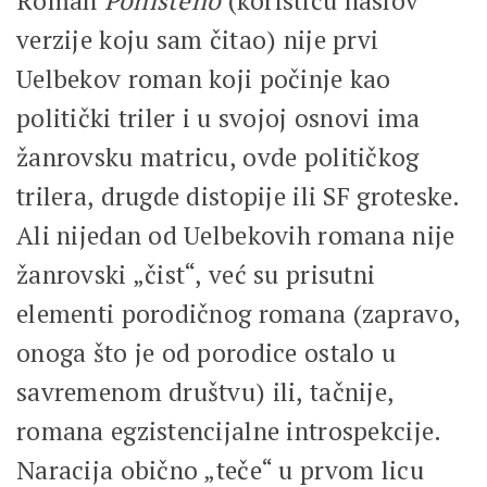
Roman
Poništeno
(koristiću naslov
verzije koju sam čitao) nije prvi
Uelbekov roman koji počinje kao
politički triler i u svojoj osnovi ima
žanrovsku matricu, ovde političkog
trilera, drugde distopije ili SF groteske.
Ali nijedan od Uelbekovih romana nije
žanrovski „čist“, već su prisutni
elementi porodičnog romana (zapravo,
onoga što je od porodice ostalo u
savremenom društvu) ili, tačnije,
romana egzistencijalne introspekcije.
Naracija obično „teče“ u prvom licu