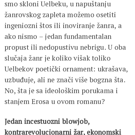
smo skloni Uelbeku, u napuštanju
žanrovskog zapleta možemo osetiti
ingeniozni štos ili inoviranje žanra, a
ako nismo – jedan fundamentalan
propust ili nedopustivu nebrigu. U oba
slučaja žanr je koliko višak toliko
Uelbekov poetički ornament: ukrašava,
uzbuđuje, ali ne znači više bogzna šta.
No, šta je sa ideološkim porukama i
stanjem Erosa u ovom romanu?
Jedan incestuozni blowjob,
kontrarevolucionarni žar, ekonomski