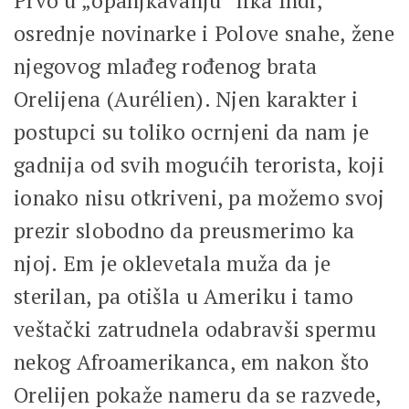
Prvo u „opanjkavanju“ lika Indi,
osrednje novinarke i Polove snahe, žene
njegovog mlađeg rođenog brata
Orelijena (Aurélien). Njen karakter i
postupci su toliko ocrnjeni da nam je
gadnija od svih mogućih terorista, koji
ionako nisu otkriveni, pa možemo svoj
prezir slobodno da preusmerimo ka
njoj. Em je oklevetala muža da je
sterilan, pa otišla u Ameriku i tamo
veštački zatrudnela odabravši spermu
nekog Afroamerikanca, em nakon što
Orelijen pokaže nameru da se razvede,