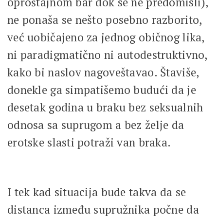
oproštajnom bar dok se ne predomisli),
ne ponaša se nešto posebno razborito,
već uobičajeno za jednog običnog lika,
ni paradigmatično ni autodestruktivno,
kako bi naslov nagoveštavao. Štaviše,
donekle ga simpatišemo budući da je
desetak godina u braku bez seksualnih
odnosa sa suprugom a bez želje da
erotske slasti potraži van braka.
I tek kad situacija bude takva da se
distanca između supružnika počne da