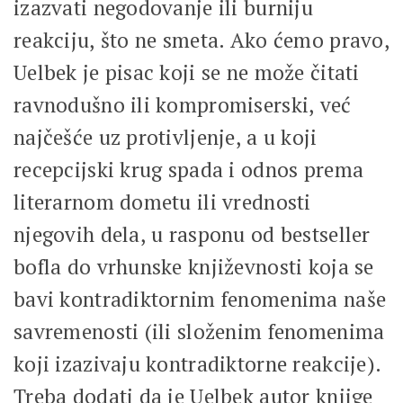
izazvati negodovanje ili burniju
reakciju, što ne smeta. Ako ćemo pravo,
Uelbek je pisac koji se ne može čitati
ravnodušno ili kompromiserski, već
najčešće uz protivljenje, a u koji
recepcijski krug spada i odnos prema
literarnom dometu ili vrednosti
njegovih dela, u rasponu od bestseller
bofla do vrhunske književnosti koja se
bavi kontradiktornim fenomenima naše
savremenosti (ili složenim fenomenima
koji izazivaju kontradiktorne reakcije).
Treba dodati da je Uelbek autor knjige