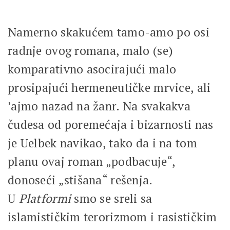
Namerno skakućem tamo-amo po osi
radnje ovog romana, malo (se)
komparativno asocirajući malo
prosipajući hermeneutičke mrvice, ali
’ajmo nazad na žanr. Na svakakva
čudesa od poremećaja i bizarnosti nas
je Uelbek navikao, tako da i na tom
planu ovaj roman „podbacuje“,
donoseći „stišana“ rešenja.
U
Platformi
smo se sreli sa
islamističkim terorizmom i rasističkim