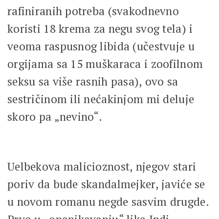
rafiniranih potreba (svakodnevno
koristi 18 krema za negu svog tela) i
veoma raspusnog libida (učestvuje u
orgijama sa 15 muškaraca i zoofilnom
seksu sa više rasnih pasa), ovo sa
sestričinom ili nećakinjom mi deluje
skoro pa „nevino“.
Uelbekova malicioznost, njegov stari
poriv da bude skandalmejker, javiće se
u novom romanu negde sasvim drugde.