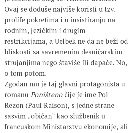
Ovaj se doduše najviše koristi u tzv.
prolife pokretima i u insistiranju na
rodnim, jezičkim i drugim
restrikcijama, a Uelbek ne da ne beži od
bliskosti sa savremenim desničarskim
strujanjima nego štaviše ili dapače. No,
o tom potom.
Zgodan mu je taj glavni protagonista u
romanu
Poništeno
čije je ime Pol
Rezon (Paul Raison), s jedne strane
sasvim „običan“ kao službenik u
francuskom Ministarstvu ekonomije, ali