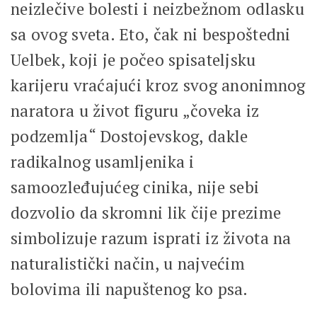
neizlečive bolesti i neizbežnom odlasku
sa ovog sveta. Eto, čak ni bespoštedni
Uelbek, koji je počeo spisateljsku
karijeru vraćajući kroz svog anonimnog
naratora u život figuru „čoveka iz
podzemlja“ Dostojevskog, dakle
radikalnog usamljenika i
samoozleđujućeg cinika, nije sebi
dozvolio da skromni lik čije prezime
simbolizuje razum isprati iz života na
naturalistički način, u najvećim
bolovima ili napuštenog ko psa.