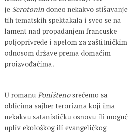
je
Serotonin
doneo nekakvo stišavanje
tih tematskih spektakala i sveo se na
lament nad propadanjem francuske
poljoprivrede i apelom za zaštitničkim
odnosom države prema domaćim
proizvođačima.
U romanu
Poništeno
srećemo sa
oblicima sajber terorizma koji ima
nekakvu satanističku osnovu ili moguć
upliv ekološkog ili evangeličkog