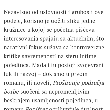
Nezavisno od uslovnosti i grubosti ove
podele, korisno je uočiti sliku jedne
kružnice u kojoj se početna piščeva
interesovanja spajaju sa aktuelnim, što
narativni fokus sužava sa kontroverzne
kritike savremenosti na sferu intime
pojedinca. Mada i tu postoji svojevrsni
luk ili razvoj – dok smo u prvom
romanu, ili noveli,
Proširenje područja
borbe
suočeni sa nepromenljivim
beskrajem usamljenosti pojedinca, u
romanu
Poništeno
trijumfuje dualnost