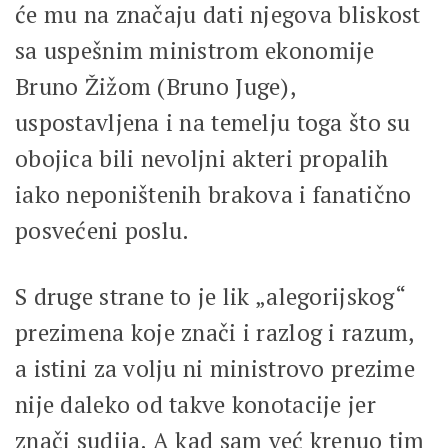
će mu na značaju dati njegova bliskost
sa uspešnim ministrom ekonomije
Bruno Žižom (Bruno Juge),
uspostavljena i na temelju toga što su
obojica bili nevoljni akteri propalih
iako neponištenih brakova i fanatično
posvećeni poslu.
S druge strane to je lik „alegorijskog“
prezimena koje znači i razlog i razum,
a istini za volju ni ministrovo prezime
nije daleko od takve konotacije jer
znači sudija. A kad sam već krenuo tim