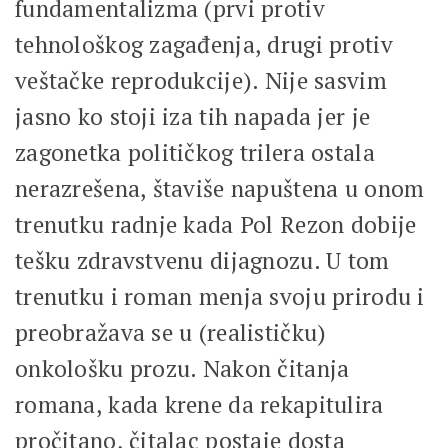
fundamentalizma (prvi protiv
tehnološkog zagađenja, drugi protiv
veštačke reprodukcije). Nije sasvim
jasno ko stoji iza tih napada jer je
zagonetka političkog trilera ostala
nerazrešena, štaviše napuštena u onom
trenutku radnje kada Pol Rezon dobije
tešku zdravstvenu dijagnozu. U tom
trenutku i roman menja svoju prirodu i
preobražava se u (realističku)
onkološku prozu. Nakon čitanja
romana, kada krene da rekapitulira
pročitano, čitalac postaje dosta