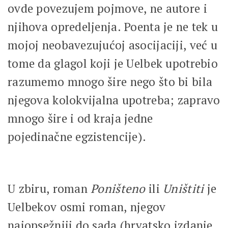
ovde povezujem pojmove, ne autore i
njihova opredeljenja. Poenta je ne tek u
mojoj neobavezujućoj asocijaciji, već u
tome da glagol koji je Uelbek upotrebio
razumemo mnogo šire nego što bi bila
njegova kolokvijalna upotreba; zapravo
mnogo šire i od kraja jedne
pojedinačne egzistencije).
U zbiru, roman
Poništeno
ili
Uništiti
je
Uelbekov osmi roman, njegov
najopsežniji do sada (hrvatsko izdanje