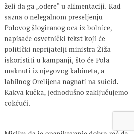
želi da ga „odere“ u alimentaciji. Kad
sazna o nelegalnom preseljenju
Polovog šlogiranog oca iz bolnice,
napisaće osvetnički tekst koji će
politički neprijatelji ministra Žiža
iskoristiti u kampanji, što će Pola
maknuti iz njegovog kabineta, a
labilnog Orelijena nagnati na suicid.
Kakva kučka, jednodušno zaključujemo
cokćući.
Mislim da je opanjkavanje dobra reč da