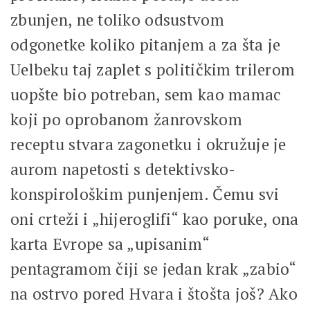
zbunjen, ne toliko odsustvom
odgonetke koliko pitanjem a za šta je
Uelbeku taj zaplet s političkim trilerom
uopšte bio potreban, sem kao mamac
koji po oprobanom žanrovskom
receptu stvara zagonetku i okružuje je
aurom napetosti s detektivsko-
konspirološkim punjenjem. Čemu svi
oni crteži i „hijeroglifi“ kao poruke, ona
karta Evrope sa „upisanim“
pentagramom čiji se jedan krak „zabio“
na ostrvo pored Hvara i štošta još? Ako