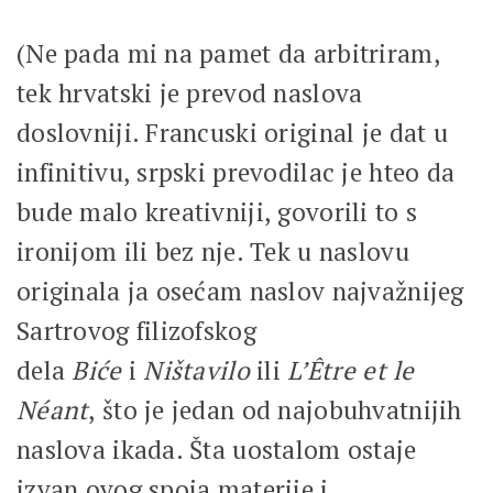
(Ne pada mi na pamet da arbitriram,
tek hrvatski je prevod naslova
doslovniji. Francuski original je dat u
infinitivu, srpski prevodilac je hteo da
bude malo kreativniji, govorili to s
ironijom ili bez nje. Tek u naslovu
originala ja osećam naslov najvažnijeg
Sartrovog filizofskog
dela
Biće
i
Ništavilo
ili
L’Être et le
Néant
, što je jedan od najobuhvatnijih
naslova ikada. Šta uostalom ostaje
izvan ovog spoja materije i