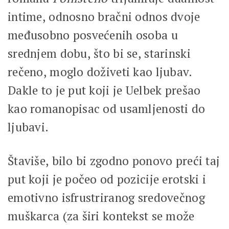
intime, odnosno bračni odnos dvoje
međusobno posvećenih osoba u
srednjem dobu, što bi se, starinski
rečeno, moglo doživeti kao ljubav.
Dakle to je put koji je Uelbek prešao
kao romanopisac od usamljenosti do
ljubavi.
Štaviše, bilo bi zgodno ponovo preći taj
put koji je počeo od pozicije erotski i
emotivno isfrustriranog sredovečnog
muškarca (za širi kontekst se može