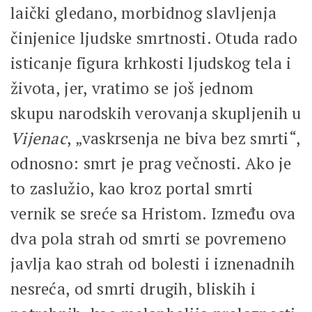
laički gledano, morbidnog slavljenja
činjenice ljudske smrtnosti. Otuda rado
isticanje figura krhkosti ljudskog tela i
života, jer, vratimo se još jednom
skupu narodskih verovanja skupljenih u
Vijenac
, „vaskrsenja ne biva bez smrti“,
odnosno: smrt je prag večnosti. Ako je
to zaslužio, kao kroz portal smrti
vernik se sreće sa Hristom. Između ova
dva pola strah od smrti se povremeno
javlja kao strah od bolesti i iznenadnih
nesreća, od smrti drugih, bliskih i