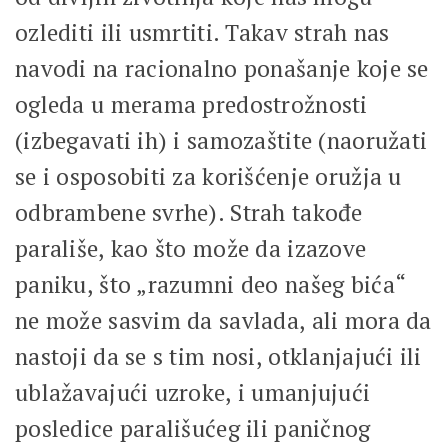
ozlediti ili usmrtiti. Takav strah nas
navodi na racionalno ponašanje koje se
ogleda u merama predostrožnosti
(izbegavati ih) i samozaštite (naoružati
se i osposobiti za korišćenje oružja u
odbrambene svrhe). Strah takođe
parališe, kao što može da izazove
paniku, što „razumni deo našeg bića“
ne može sasvim da savlada, ali mora da
nastoji da se s tim nosi, otklanjajući ili
ublažavajući uzroke, i umanjujući
posledice parališućeg ili paničnog