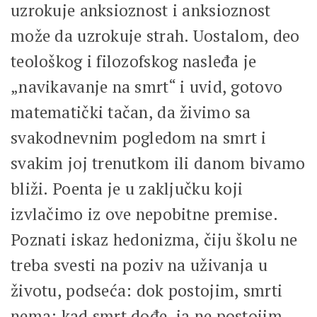
uzrokuje anksioznost i anksioznost
može da uzrokuje strah. Uostalom, deo
teološkog i filozofskog nasleđa je
„navikavanje na smrt“ i uvid, gotovo
matematički tačan, da živimo sa
svakodnevnim pogledom na smrt i
svakim joj trenutkom ili danom bivamo
bliži. Poenta je u zaključku koji
izvlačimo iz ove nepobitne premise.
Poznati iskaz hedonizma, čiju školu ne
treba svesti na poziv na uživanja u
životu, podseća: dok postojim, smrti
nema; kad smrt dođe, ja ne postojim.