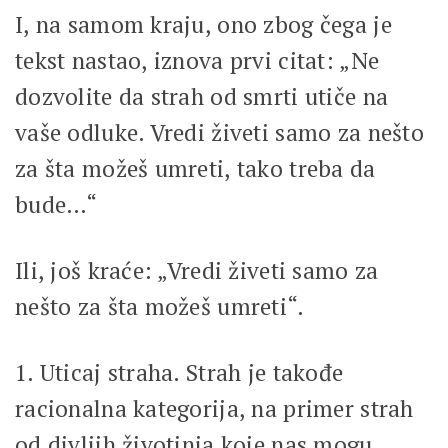
I, na samom kraju, ono zbog čega je
tekst nastao, iznova prvi citat: „Ne
dozvolite da strah od smrti utiče na
vaše odluke. Vredi živeti samo za nešto
za šta možeš umreti, tako treba da
bude…“
Ili, još kraće: „Vredi živeti samo za
nešto za šta možeš umreti“.
1. Uticaj straha. Strah je takođe
racionalna kategorija, na primer strah
od divljih životinja koje nas mogu