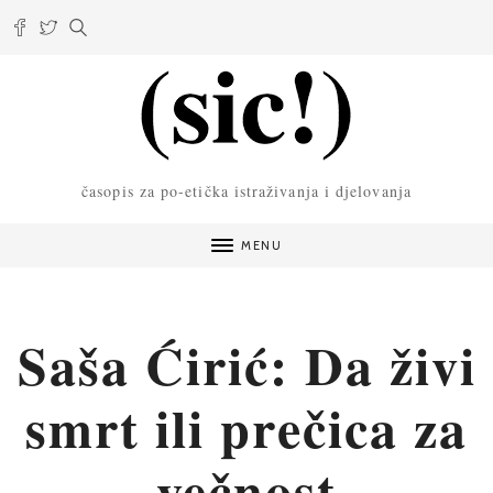
časopis za po-etička istraživanja i djelovanja
MENU
Saša Ćirić: Da živi
smrt ili prečica za
večnost