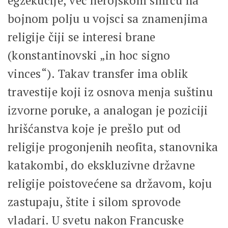
egzekucije, već herojskom smrću na
bojnom polju u vojsci sa znamenjima
religije čiji se interesi brane
(konstantinovski „in hoc signo
vinces“). Takav transfer ima oblik
travestije koji iz osnova menja suštinu
izvorne poruke, a analogan je poziciji
hrišćanstva koje je prešlo put od
religije progonjenih neofita, stanovnika
katakombi, do ekskluzivne državne
religije poistovećene sa državom, koju
zastupaju, štite i silom sprovode
vladari. U svetu nakon Francuske