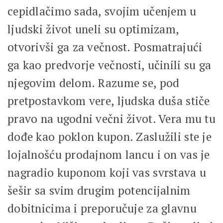
cepidlačimo sada, svojim učenjem u
ljudski život uneli su optimizam,
otvorivši ga za večnost. Posmatrajući
ga kao predvorje večnosti, učinili su ga
njegovim delom. Razume se, pod
pretpostavkom vere, ljudska duša stiče
pravo na ugodni večni život. Vera mu tu
dođe kao poklon kupon. Zaslužili ste je
lojalnošću prodajnom lancu i on vas je
nagradio kuponom koji vas svrstava u
šešir sa svim drugim potencijalnim
dobitnicima i preporučuje za glavnu