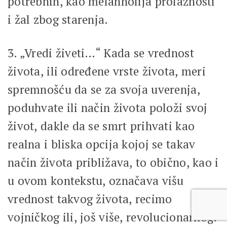
potrebnih, kao melanholija prolaznosti
i žal zbog starenja.
3. „Vredi živeti…“ Kada se vrednost
života, ili određene vrste života, meri
spremnošću da se za svoja uverenja,
poduhvate ili način života položi svoj
život, dakle da se smrt prihvati kao
realna i bliska opcija kojoj se takav
način života približava, to obično, kao i
u ovom kontekstu, označava višu
vrednost takvog života, recimo
vojničkog ili, još više, revolucionarnog.