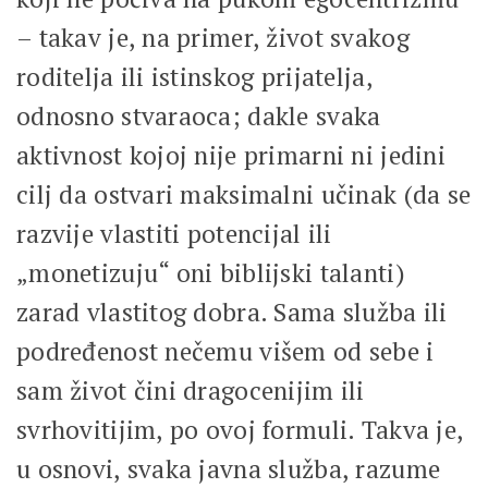
– takav je, na primer, život svakog
roditelja ili istinskog prijatelja,
odnosno stvaraoca; dakle svaka
aktivnost kojoj nije primarni ni jedini
cilj da ostvari maksimalni učinak (da se
razvije vlastiti potencijal ili
„monetizuju“ oni biblijski talanti)
zarad vlastitog dobra. Sama služba ili
podređenost nečemu višem od sebe i
sam život čini dragocenijim ili
svrhovitijim, po ovoj formuli. Takva je,
u osnovi, svaka javna služba, razume