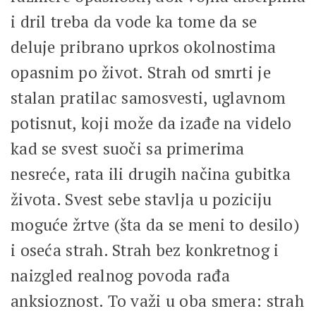
i dril treba da vode ka tome da se
deluje pribrano uprkos okolnostima
opasnim po život. Strah od smrti je
stalan pratilac samosvesti, uglavnom
potisnut, koji može da izađe na videlo
kad se svest suoči sa primerima
nesreće, rata ili drugih načina gubitka
života. Svest sebe stavlja u poziciju
moguće žrtve (šta da se meni to desilo)
i oseća strah. Strah bez konkretnog i
naizgled realnog povoda rađa
anksioznost. To važi u oba smera: strah