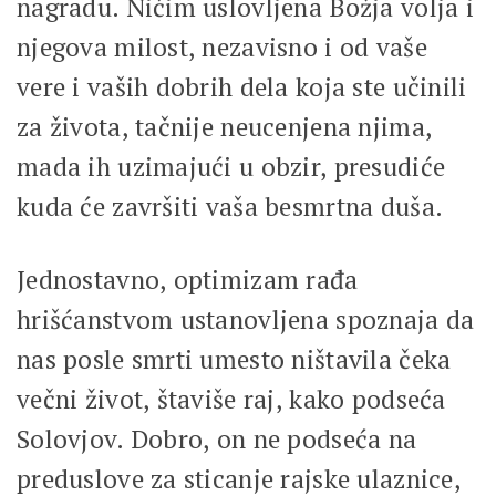
nagradu. Ničim uslovljena Božja volja i
njegova milost, nezavisno i od vaše
vere i vaših dobrih dela koja ste učinili
za života, tačnije neucenjena njima,
mada ih uzimajući u obzir, presudiće
kuda će završiti vaša besmrtna duša.
Jednostavno, optimizam rađa
hrišćanstvom ustanovljena spoznaja da
nas posle smrti umesto ništavila čeka
večni život, štaviše raj, kako podseća
Solovjov. Dobro, on ne podseća na
preduslove za sticanje rajske ulaznice,