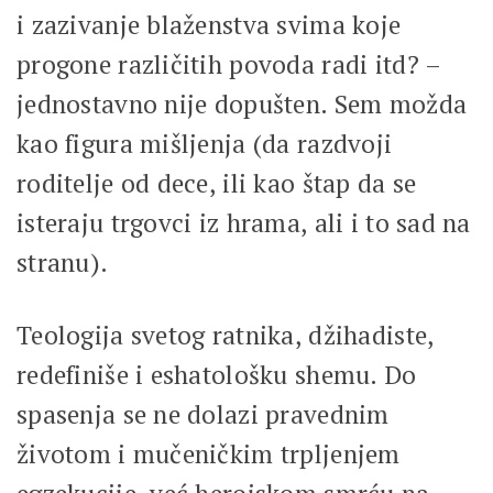
i zazivanje blaženstva svima koje
progone različitih povoda radi itd? –
jednostavno nije dopušten. Sem možda
kao figura mišljenja (da razdvoji
roditelje od dece, ili kao štap da se
isteraju trgovci iz hrama, ali i to sad na
stranu).
Teologija svetog ratnika, džihadiste,
redefiniše i eshatološku shemu. Do
spasenja se ne dolazi pravednim
životom i mučeničkim trpljenjem