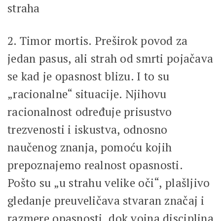
straha
2. Timor mortis. Preširok povod za
jedan pasus, ali strah od smrti pojačava
se kad je opasnost blizu. I to su
„racionalne“ situacije. Njihovu
racionalnost određuje prisustvo
trezvenosti i iskustva, odnosno
naučenog znanja, pomoću kojih
prepoznajemo realnost opasnosti.
Pošto su „u strahu velike oči“, plašljivo
gledanje preuveličava stvaran značaj i
razmere opasnosti, dok vojna disciplina