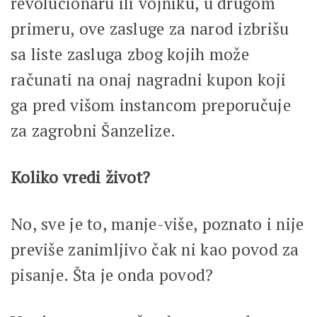
revolucionaru ili vojniku, u drugom
primeru, ove zasluge za narod izbrišu
sa liste zasluga zbog kojih može
računati na onaj nagradni kupon koji
ga pred višom instancom preporučuje
za zagrobni Šanzelize.
Koliko vredi život?
No, sve je to, manje-više, poznato i nije
previše zanimljivo čak ni kao povod za
pisanje. Šta je onda povod?