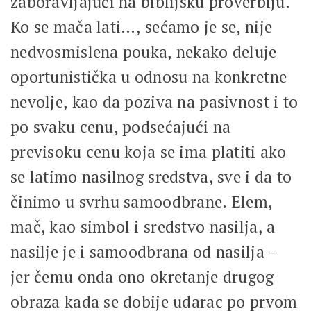
zaboravljajući na biblijsku proverbiju.
Ko se mača lati…, sećamo je se, nije
nedvosmislena pouka, nekako deluje
oportunistička u odnosu na konkretne
nevolje, kao da poziva na pasivnost i to
po svaku cenu, podsećajući na
previsoku cenu koja se ima platiti ako
se latimo nasilnog sredstva, sve i da to
činimo u svrhu samoodbrane. Elem,
mač, kao simbol i sredstvo nasilja, a
nasilje je i samoodbrana od nasilja –
jer čemu onda ono okretanje drugog
obraza kada se dobije udarac po prvom