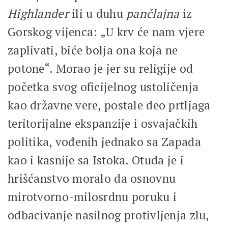
Highlander
ili u duhu
pančlajna
iz
Gorskog vijenca: „U krv će nam vjere
zaplivati, biće bolja ona koja ne
potone“. Morao je jer su religije od
početka svog oficijelnog ustoličenja
kao državne vere, postale deo prtljaga
teritorijalne ekspanzije i osvajačkih
politika, vođenih jednako sa Zapada
kao i kasnije sa Istoka. Otuda je i
hrišćanstvo moralo da osnovnu
mirotvorno-milosrdnu poruku i
odbacivanje nasilnog protivljenja zlu,