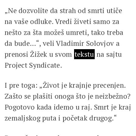
„Ne dozvolite da strah od smrti utiče
na vaše odluke. Vredi živeti samo za
nešto za šta možeš umreti, tako treba
da bude…“, veli Vladimir Solovjov a
prenosi Žižek u svom
tekstu
na sajtu
Project Syndicate.
I pre toga: „Život je krajnje precenjen.
Zašto se plašiti onoga što je neizbežno?
Pogotovo kada idemo u raj. Smrt je kraj
zemaljskog puta i početak drugog.“