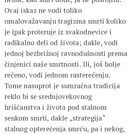
Ovaj iskaz ne vodi toliko
omalovažavanju tragizma smrti koliko
je ipak proteruje iz svakodnevice i
radikalno deli od života; dakle, vodi
jednoj bezbrižnoj ravnodušnosti prema
činjenici naše smrtnosti. Ili, još bolje
rečeno, vodi jednom rasterećenju.
Tome nasuprot je sumračna tradicija
reklo bi se srednjovekovnog
hrišćanstva i života pod stalnom
senkom smrti, dakle „strategija“
stalnog opterećenja smrću, pa i nekog,