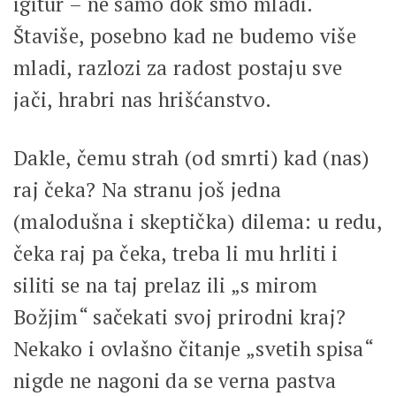
igitur – ne samo dok smo mladi.
Štaviše, posebno kad ne budemo više
mladi, razlozi za radost postaju sve
jači, hrabri nas hrišćanstvo.
Dakle, čemu strah (od smrti) kad (nas)
raj čeka? Na stranu još jedna
(malodušna i skeptička) dilema: u redu,
čeka raj pa čeka, treba li mu hrliti i
siliti se na taj prelaz ili „s mirom
Božjim“ sačekati svoj prirodni kraj?
Nekako i ovlašno čitanje „svetih spisa“
nigde ne nagoni da se verna pastva