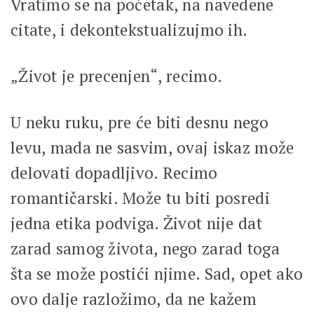
Vratimo se na početak, na navedene
citate, i dekontekstualizujmo ih.
„Život je precenjen“, recimo.
U neku ruku, pre će biti desnu nego
levu, mada ne sasvim, ovaj iskaz može
delovati dopadljivo. Recimo
romantičarski. Može tu biti posredi
jedna etika podviga. Život nije dat
zarad samog života, nego zarad toga
šta se može postići njime. Sad, opet ako
ovo dalje razložimo, da ne kažem