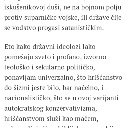
iskušenikovoj duši, ne na bojnom polju
protiv suparničke vojske, ili države čije
se vođstvo progasi satanističkim.
Eto kako državni ideolozi lako
pomešaju sveto i profano, izvorno
teološko i sekularno političko,
ponavljam univerzalno, što hrišćanstvo
do šizmi jeste bilo, bar načelno, i
nacionalističko, što se u ovoj varijanti
autokratskog konzervativizma,
hrišćanstvom služi kao mačem,