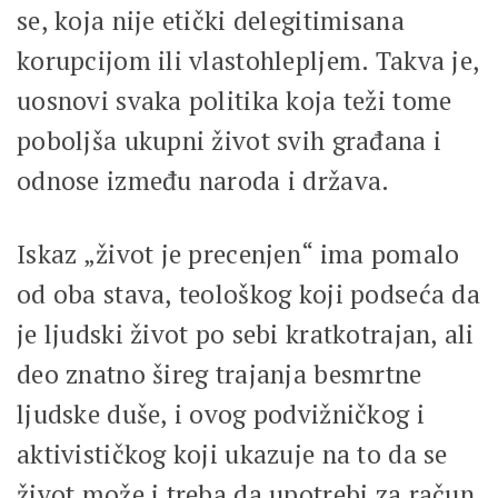
se, koja nije etički delegitimisana
korupcijom ili vlastohlepljem. Takva je,
uosnovi svaka politika koja teži tome
poboljša ukupni život svih građana i
odnose između naroda i država.
Iskaz „život je precenjen“ ima pomalo
od oba stava, teološkog koji podseća da
je ljudski život po sebi kratkotrajan, ali
deo znatno šireg trajanja besmrtne
ljudske duše, i ovog podvižničkog i
aktivističkog koji ukazuje na to da se
život može i treba da upotrebi za račun