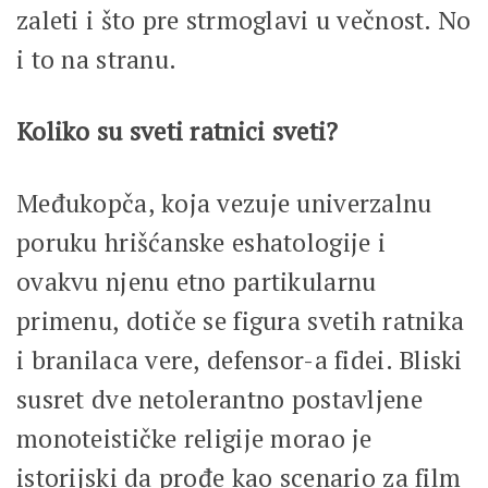
zaleti i što pre strmoglavi u večnost. No
i to na stranu.
Koliko su sveti ratnici sveti?
Međukopča, koja vezuje univerzalnu
poruku hrišćanske eshatologije i
ovakvu njenu etno partikularnu
primenu, dotiče se figura svetih ratnika
i branilaca vere, defensor-a fidei. Bliski
susret dve netolerantno postavljene
monoteističke religije morao je
istorijski da prođe kao scenario za film