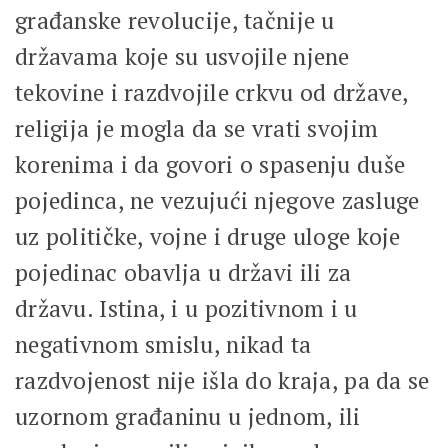
građanske revolucije, tačnije u
državama koje su usvojile njene
tekovine i razdvojile crkvu od države,
religija je mogla da se vrati svojim
korenima i da govori o spasenju duše
pojedinca, ne vezujući njegove zasluge
uz političke, vojne i druge uloge koje
pojedinac obavlja u državi ili za
državu. Istina, i u pozitivnom i u
negativnom smislu, nikad ta
razdvojenost nije išla do kraja, pa da se
uzornom građaninu u jednom, ili