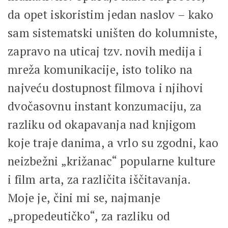
da opet iskoristim jedan naslov – kako
sam sistematski uništen do kolumniste,
zapravo na uticaj tzv. novih medija i
mreža komunikacije, isto toliko na
najveću dostupnost filmova i njihovi
dvočasovnu instant konzumaciju, za
razliku od okapavanja nad knjigom
koje traje danima, a vrlo su zgodni, kao
neizbežni „križanac“ popularne kulture
i film arta, za različita iščitavanja.
Moje je, čini mi se, najmanje
„propedeutičko“, za razliku od