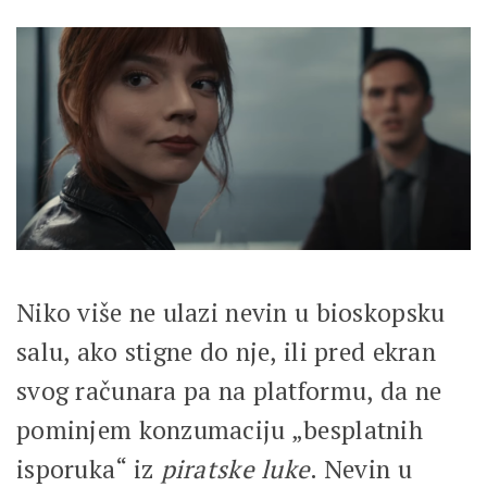
Niko više ne ulazi nevin u bioskopsku
salu, ako stigne do nje, ili pred ekran
svog računara pa na platformu, da ne
pominjem konzumaciju „besplatnih
isporuka“ iz
piratske luke
. Nevin u