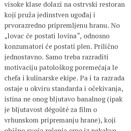
visoke klase dolazi na ostrvski restoran
koji pruža jedinstven ugođaj i
prvorazredno pripremljenu hranu. No
„lovac će postati lovina“, odnosno
konzumatori će postati plen. Prilično
jednostavno. Samo treba razraditi
motivaciju patološkog poremećaja le
chefa i kulinarske ekipe. Pa i ta razrada
ostaje u okviru standarda i očekivanja,
istina ne onog bljutavo banalnog (ipak
je bljutavost dégoûté za film o
vrhunskom pripremanju hrane), koji
obično svoja rešenja crpe iz nekakve