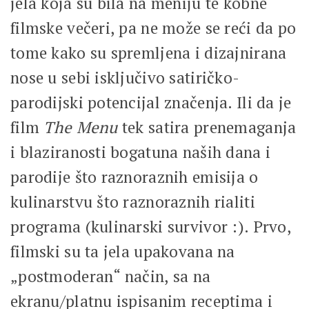
jela koja su bila na meniju te kobne
filmske večeri, pa ne može se reći da po
tome kako su spremljena i dizajnirana
nose u sebi isključivo satiričko-
parodijski potencijal značenja. Ili da je
film
The Menu
tek satira prenemaganja
i blaziranosti bogatuna naših dana i
parodije što raznoraznih emisija o
kulinarstvu što raznoraznih rialiti
programa (kulinarski survivor :). Prvo,
filmski su ta jela upakovana na
„postmoderan“ način, sa na
ekranu/platnu ispisanim receptima i