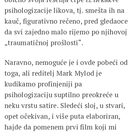
psihologizacije likova, tj. smešta ih na
kauč, figurativno rečeno, pred gledaoce
da svi zajedno malo rijemo po njihovoj
„traumatičnoj prošlosti“.
Naravno, nemoguće je i ovde pobeći od
toga, ali reditelj Mark Mylod je
kudikamo profinjeniji pa
psihologizaciju suptilno preokreće u
neku vrstu satire. Sledeći sloj, u stvari,
opet očekivan, i više puta elaboriran,
hajde da pomenem prvi film koji mi