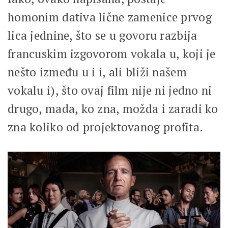
homonim dativa lične zamenice prvog
lica jednine, što se u govoru razbija
francuskim izgovorom vokala u, koji je
nešto između u i i, ali bliži našem
vokalu i), što ovaj film nije ni jedno ni
drugo, mada, ko zna, možda i zaradi ko
zna koliko od projektovanog profita.