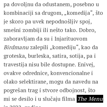
pa dovoljnu da odustanem, posebno u
kombinaciji sa drugom, „komedija“, što
je skoro pa uvek nepodnošljiv spoj,
smešni zombiji ili nešto tako. Dobro,
zaboravljam da su i Injarituovom
Birdmanu
zalepili „komediju“, kao da
groteska, burleska, satira, sotija, pa i
travestija nisu bile dostupne. Enivej,
ovakve odrednice, konvencionalne i
olako selektirane, mogu da navedu na
pogrešan trag i stvore odbojnost, što
mi se desilo i u slučaju filma
The Menu