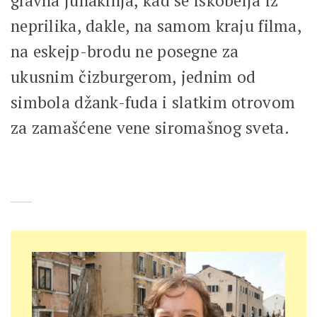
glavna junakinja, kad se iskobelja iz
neprilika, dakle, na samom kraju filma,
na eskejp-brodu ne posegne za
ukusnim čizburgerom, jednim od
simbola džank-fuda i slatkim otrovom
za zamašćene vene siromašnog sveta.