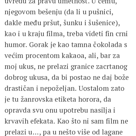
uvredu za pravu umetnost. U čemu,
njegovom bešenju (da li u pušnici,
dakle među pršut, šunku i šušenice),
kao i u kraju filma, treba videti fin crni
humor. Gorak je kao tamna čokolada s
većim procentom kakaoa, ali, bar za
moj ukus, ne prelazi granice zacrtanog
dobrog ukusa, da bi postao ne daj bože
drastičan i nepoželjan. Uostalom zato
je tu žanrovska etiketa horora, da
opravda svu onu upotrebu nasilja i
krvavih efekata. Kao što ni sam film ne
prelazi u…, pa u nešto više od lagane