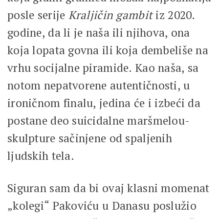
posle serije
Kraljičin gambit
iz 2020.
godine, da li je naša ili njihova, ona
koja lopata govna ili koja dembeliše na
vrhu socijalne piramide. Kao naša, sa
notom nepatvorene autentičnosti, u
ironičnom finalu, jedina će i izbeći da
postane deo suicidalne maršmelou-
skulpture sačinjene od spaljenih
ljudskih tela.
Siguran sam da bi ovaj klasni momenat
„kolegi“ Pakoviću u Danasu poslužio