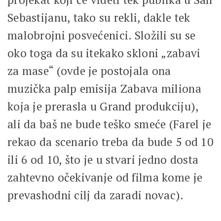
Sebastijanu, tako su rekli, dakle tek
malobrojni posvećenici. Složili su se
oko toga da su itekako skloni „zabavi
za mase“ (ovde je postojala ona
muzička palp emisija Zabava miliona
koja je prerasla u Grand produkciju),
ali da baš ne bude teško smeće (Farel je
rekao da scenario treba da bude 5 od 10
ili 6 od 10, što je u stvari jedno dosta
zahtevno očekivanje od filma kome je
prevashodni cilj da zaradi novac).