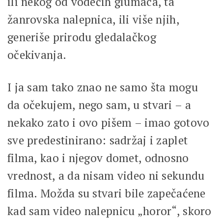
ili nekog od vodećih glumaca, ta
žanrovska nalepnica, ili više njih,
generiše prirodu gledalačkog
očekivanja.
I ja sam tako znao ne samo šta mogu
da očekujem, nego sam, u stvari – a
nekako zato i ovo pišem – imao gotovo
sve predestinirano: sadržaj i zaplet
filma, kao i njegov domet, odnosno
vrednost, a da nisam video ni sekundu
filma. Možda su stvari bile zapečaćene
kad sam video nalepnicu „horor“, skoro