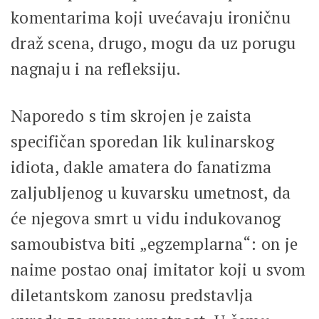
komentarima koji uvećavaju ironičnu
draž scena, drugo, mogu da uz porugu
nagnaju i na refleksiju.
Naporedo s tim skrojen je zaista
specifičan sporedan lik kulinarskog
idiota, dakle amatera do fanatizma
zaljubljenog u kuvarsku umetnost, da
će njegova smrt u vidu indukovanog
samoubistva biti „egzemplarna“: on je
naime postao onaj imitator koji u svom
diletantskom zanosu predstavlja