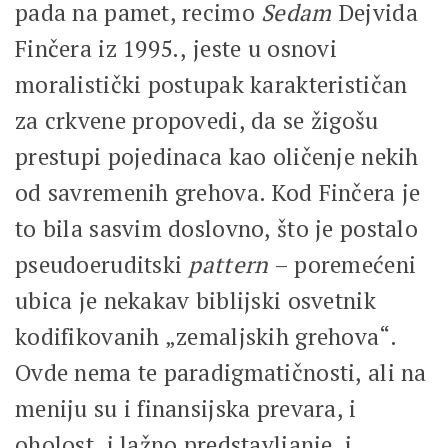
pada na pamet, recimo
Sedam
Dejvida
Finčera iz 1995., jeste u osnovi
moralistički postupak karakterističan
za crkvene propovedi, da se žigošu
prestupi pojedinaca kao oličenje nekih
od savremenih grehova. Kod Finčera je
to bila sasvim doslovno, što je postalo
pseudoeruditski
pattern
– poremećeni
ubica je nekakav biblijski osvetnik
kodifikovanih „zemaljskih grehova“.
Ovde nema te paradigmatičnosti, ali na
meniju su i finansijska prevara, i
oholost, i lažno predstavljanje, i