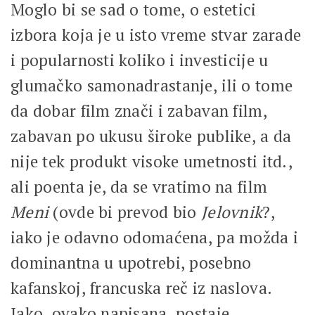
Moglo bi se sad o tome, o estetici
izbora koja je u isto vreme stvar zarade
i popularnosti koliko i investicije u
glumačko samonadrastanje, ili o tome
da dobar film znači i zabavan film,
zabavan po ukusu široke publike, a da
nije tek produkt visoke umetnosti itd.,
ali poenta je, da se vratimo na film
Meni
(ovde bi prevod bio
Jelovnik
?,
iako je odavno odomaćena, pa možda i
dominantna u upotrebi, posebno
kafanskoj, francuska reč iz naslova.
Iako, ovako napisana, postaje