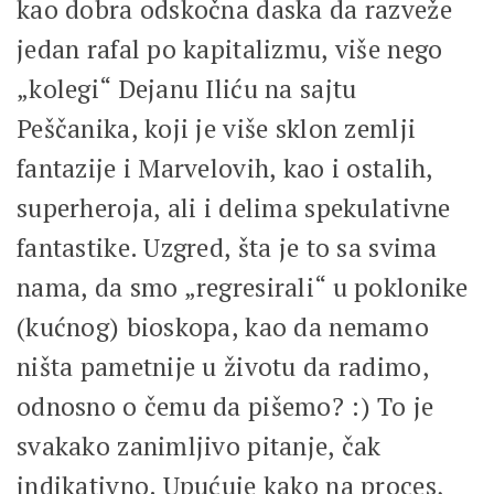
kao dobra odskočna daska da razveže
jedan rafal po kapitalizmu, više nego
„kolegi“ Dejanu Iliću na sajtu
Peščanika, koji je više sklon zemlji
fantazije i Marvelovih, kao i ostalih,
superheroja, ali i delima spekulativne
fantastike. Uzgred, šta je to sa svima
nama, da smo „regresirali“ u poklonike
(kućnog) bioskopa, kao da nemamo
ništa pametnije u životu da radimo,
odnosno o čemu da pišemo? :) To je
svakako zanimljivo pitanje, čak
indikativno. Upućuje kako na proces,