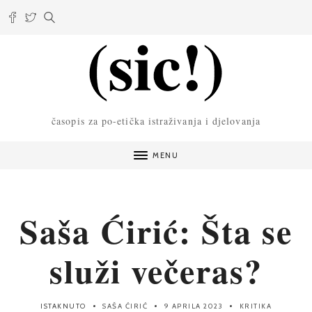
časopis za po-etička istraživanja i djelovanja
MENU
Saša Ćirić: Šta se
služi večeras?
ISTAKNUTO
SAŠA ĆIRIĆ
9 APRILA 2023
KRITIKA