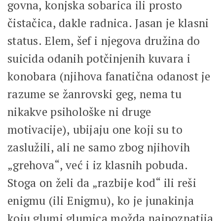
govna, konjska sobarica ili prosto
čistačica, dakle radnica. Jasan je klasni
status. Elem, šef i njegova družina do
suicida odanih potčinjenih kuvara i
konobara (njihova fanatična odanost je
razume se žanrovski geg, nema tu
nikakve psihološke ni druge
motivacije), ubijaju one koji su to
zaslužili, ali ne samo zbog njihovih
„grehova“, već i iz klasnih pobuda.
Stoga on želi da „razbije kod“ ili reši
enigmu (ili Enigmu), ko je junakinja
koju glumi glumica možda najpoznatija