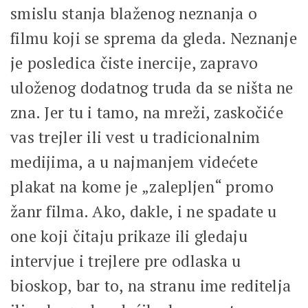
smislu stanja blaženog neznanja o
filmu koji se sprema da gleda. Neznanje
je posledica čiste inercije, zapravo
uloženog dodatnog truda da se ništa ne
zna. Jer tu i tamo, na mreži, zaskočiće
vas trejler ili vest u tradicionalnim
medijima, a u najmanjem videćete
plakat na kome je „zalepljen“ promo
žanr filma. Ako, dakle, i ne spadate u
one koji čitaju prikaze ili gledaju
intervjue i trejlere pre odlaska u
bioskop, bar to, na stranu ime reditelja