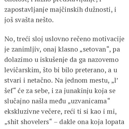
zapostavljanje majčinskih dužnosti, i
još svašta nešto.
No, treći sloj uslovno rečeno motivacije
je zanimljiv, onaj klasno „setovan“, pa
dolazimo u iskušenje da ga nazovemo
levičarskim, što bi bilo preterano, a u
stvari i netačno. Na jednom mestu, „l’
šef“ će za sebe, i za junakinju koja se
slučajno našla među „uzvanicama“
ekskluzivne večere, reći ti si kao i mi,
„shit shovelers“ – dakle ona koja lopata