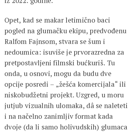
iz 2022. godine.
Opet, kad se makar letimično baci
pogled na glumačku ekipu, predvođenu
Ralfom Fajnsom, stvara se šum i
nedoumica: isuviše je prvorazredna za
pretpostavljeni filmski bućkuriš. Tu
onda, u osnovi, mogu da budu dve
opcije posredi – „žešća komercijala“ ili
niskobudžetni projekt. Uzgred, u moru
jutjub vizualnih ulomaka, dâ se naleteti
i na načelno zanimljiv format kada
dvoje (da li samo holivudskih) glumaca