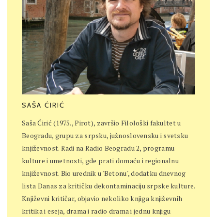
SAŠA ĆIRIĆ
Saša Ćirić (1975., Pirot), završio Filološki fakultet u
Beogradu, grupu za srpsku, južnoslovensku i svetsku
književnost. Radi na Radio Beogradu 2, programu
kulture i umetnosti, gde prati domaću i regionalnu
književnost. Bio urednik u 'Betonu', dodatku dnevnog
lista Danas za kritičku dekontaminaciju srpske kulture.
Književni kritičar, objavio nekoliko knjiga književnih
kritika i eseja, drama i radio drama i jednu knjigu