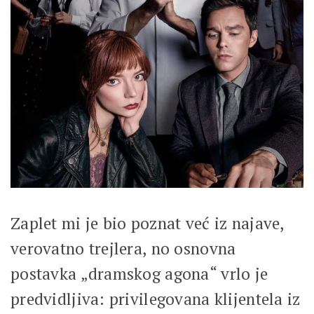
Zaplet mi je bio poznat već iz najave,
verovatno trejlera, no osnovna
postavka „dramskog agona“ vrlo je
predvidljiva: privilegovana klijentela iz