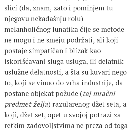
slici (da, znam, zato i pominjem tu
njegovu nekadašnju rolu)
melanholičnog lunatika čije se metode
ne mogu i ne smeju podržati, ali koji
postaje simpatičan i blizak kao
iskorišćavani sluga usluga, ili delatnik
uslužne delatnosti, a šta su kuvari nego
to, koji se vinuo do vrha industrije, da
postane objekat požude (
taj mračni
predmet želja
) razularenog džet seta, a
koji, džet set, opet u svojoj potrazi za
retkim zadovoljstvima ne preza od toga