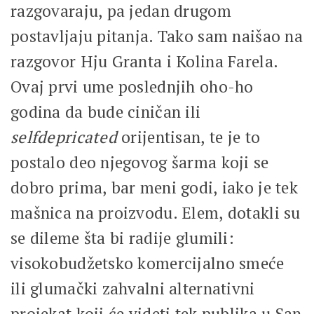
razgovaraju, pa jedan drugom
postavljaju pitanja. Tako sam naišao na
razgovor Hju Granta i Kolina Farela.
Ovaj prvi ume poslednjih oho-ho
godina da bude ciničan ili
selfdepricated
orijentisan, te je to
postalo deo njegovog šarma koji se
dobro prima, bar meni godi, iako je tek
mašnica na proizvodu. Elem, dotakli su
se dileme šta bi radije glumili:
visokobudžetsko komercijalno smeće
ili glumački zahvalni alternativni
projekat koji će videti tek publika u San