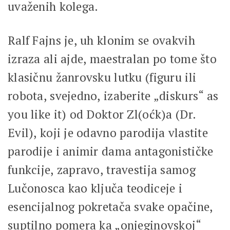
uvaženih kolega.
Ralf Fajns je, uh klonim se ovakvih
izraza ali ajde, maestralan po tome što
klasičnu žanrovsku lutku (figuru ili
robota, svejedno, izaberite „diskurs“ as
you like it) od Doktor Zl(oćk)a (Dr.
Evil), koji je odavno parodija vlastite
parodije i animir dama antagonističke
funkcije, zapravo, travestija samog
Lučonosca kao ključa teodiceje i
esencijalnog pokretača svake opačine,
suptilno pomera ka „onjeginovskoj“