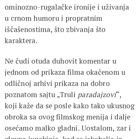
ominozno-rugalačke ironije i uživanja
u crnom humoru i propratnim
iščašenostima, što zbivanja što
karaktera.
Ne čudi otuda duhovit komentar u
jednom od prikaza filma okačenom u
odličnoj arhivi prikaza na dobro
poznatom sajtu „Truli
paradajzovi
“,
koji kaže da se posle kako tako ukusnog
obroka sa ovog filmskog menija i dalje
osećamo malko gladni. Uostalom, zar i