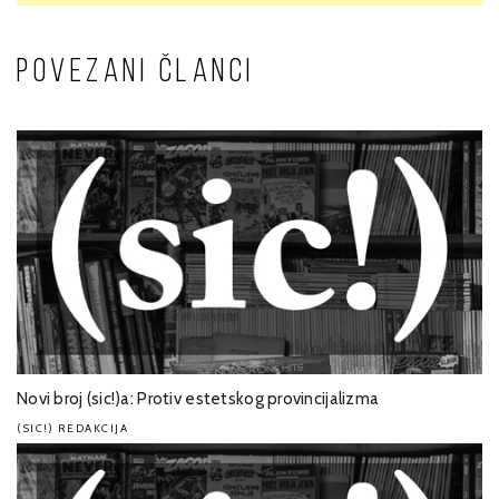
POVEZANI ČLANCI
Novi broj (sic!)a: Protiv estetskog provincijalizma
(SIC!) REDAKCIJA