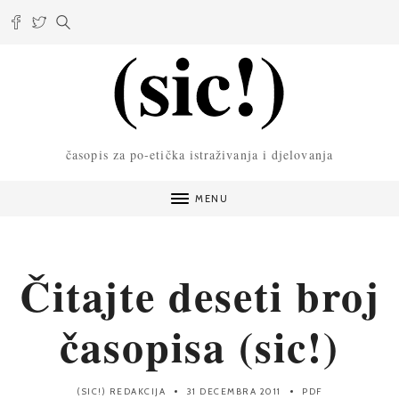
časopis za po-etička istraživanja i djelovanja
MENU
Čitajte deseti broj
časopisa (sic!)
(SIC!) REDAKCIJA
31 DECEMBRA 2011
PDF