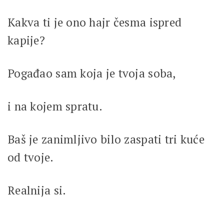
Kakva ti je ono hajr česma ispred
kapije?
Pogađao sam koja je tvoja soba,
i na kojem spratu.
Baš je zanimljivo bilo zaspati tri kuće
od tvoje.
Realnija si.