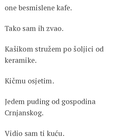
one besmislene kafe.
Tako sam ih zvao.
Kašikom stružem po šoljici od
keramike.
Kičmu osjetim.
Jedem puding od gospodina
Crnjanskog.
Vidio sam ti kuću.