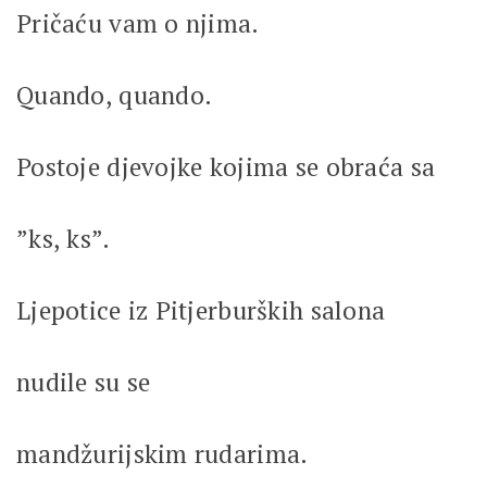
Pričaću vam o njima.
Quando, quando.
Postoje djevojke kojima se obraća sa
”ks, ks”.
Ljepotice iz Pitjerburških salona
nudile su se
mandžurijskim rudarima.