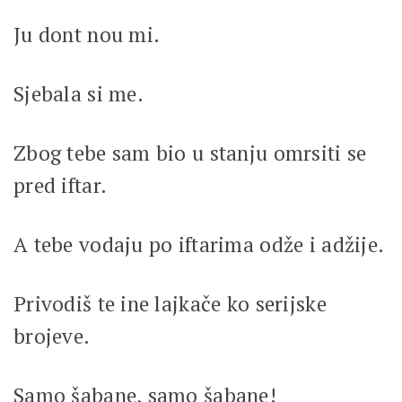
Ju dont nou mi.
Sjebala si me.
Zbog tebe sam bio u stanju omrsiti se
pred iftar.
A tebe vodaju po iftarima odže i adžije.
Privodiš te ine lajkače ko serijske
brojeve.
Samo šabane, samo šabane!