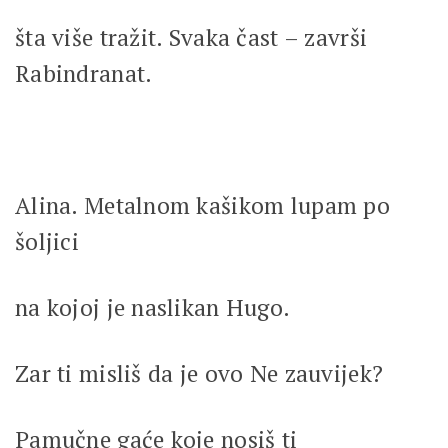
šta više tražit. Svaka čast – završi
Rabindranat.
Alina. Metalnom kašikom lupam po
šoljici
na kojoj je naslikan Hugo.
Zar ti misliš da je ovo Ne zauvijek?
Pamučne gaće koje nosiš ti