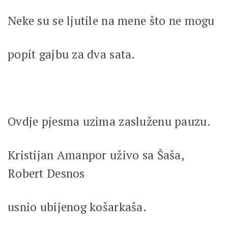
Neke su se ljutile na mene što ne mogu
popit gajbu za dva sata.
Ovdje pjesma uzima zasluženu pauzu.
Kristijan Amanpor uživo sa Šaša,
Robert Desnos
usnio ubijenog košarkaša.