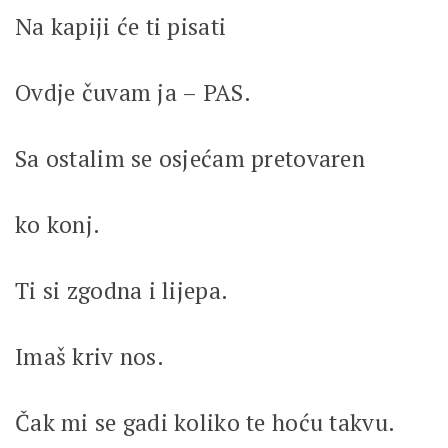
Na kapiji će ti pisati
Ovdje čuvam ja – PAS.
Sa ostalim se osjećam pretovaren
ko konj.
Ti si zgodna i lijepa.
Imaš kriv nos.
Čak mi se gadi koliko te hoću takvu.