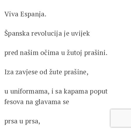
Viva Espanja.
Španska revolucija je uvijek
pred našim očima u žutoj prašini.
Iza zavjese od žute prašine,
u uniformama, i sa kapama poput
fesova na glavama se
prsa u prsa,