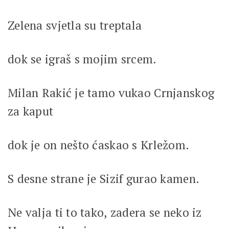
Zelena svjetla su treptala
dok se igraš s mojim srcem.
Milan Rakić je tamo vukao Crnjanskog
za kaput
dok je on nešto ćaskao s Krležom.
S desne strane je Sizif gurao kamen.
Ne valja ti to tako, zadera se neko iz