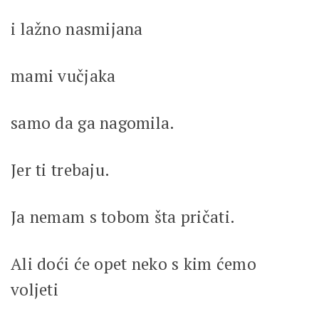
i lažno nasmijana
mami vučjaka
samo da ga nagomila.
Jer ti trebaju.
Ja nemam s tobom šta pričati.
Ali doći će opet neko s kim ćemo
voljeti