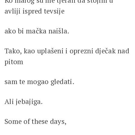
Ko malog su me tjerali da stojim u
avliji ispred tevsije
ako bi mačka naišla.
Tako, kao uplašeni i oprezni dječak nad
pitom
sam te mogao gledati.
Ali jebajiga.
Some of these days,