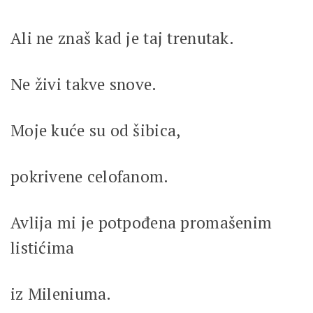
Ali ne znaš kad je taj trenutak.
Ne živi takve snove.
Moje kuće su od šibica,
pokrivene celofanom.
Avlija mi je potpođena promašenim
listićima
iz Mileniuma.