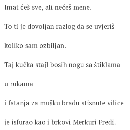
Imat ćeš sve, ali nećeš mene.
To ti je dovoljan razlog da se uvjeriš
koliko sam ozbiljan.
Taj kučka stajl bosih nogu sa štiklama
u rukama
i fatanja za mušku bradu stisnute vilice
je isfurao kao i brkovi Merkuri Fredi.