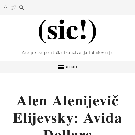
časopis za po-etička istraživanja i djelovanja
MENU
Alen Alenijevič
Elijevsky: Avida
Dollars