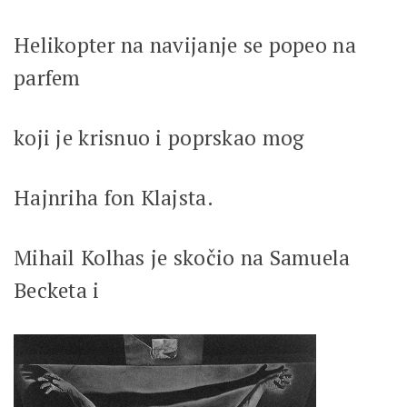
Helikopter na navijanje se popeo na
parfem
koji je krisnuo i poprskao mog
Hajnriha fon Klajsta.
Mihail Kolhas je skočio na Samuela
Becketa i