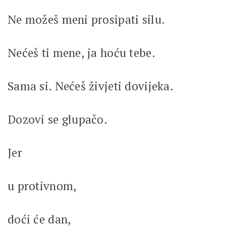
Ne možeš meni prosipati silu.
Nećeš ti mene, ja hoću tebe.
Sama si. Nećeš živjeti dovijeka.
Dozovi se glupačo.
Jer
u protivnom,
doći će dan,