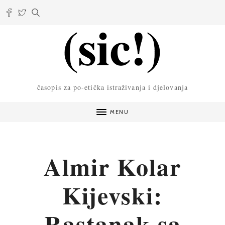
časopis za po-etička istraživanja i djelovanja
MENU
Almir Kolar
Kijevski:
Rastanak sa