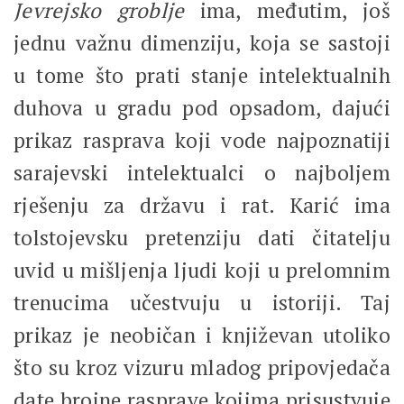
Jevrejsko groblje
ima, međutim, još
jednu važnu dimenziju, koja se sastoji
u tome što prati stanje intelektualnih
duhova u gradu pod opsadom, dajući
prikaz rasprava koji vode najpoznatiji
sarajevski intelektualci o najboljem
rješenju za državu i rat. Karić ima
tolstojevsku pretenziju dati čitatelju
uvid u mišljenja ljudi koji u prelomnim
trenucima učestvuju u istoriji. Taj
prikaz je neobičan i književan utoliko
što su kroz vizuru mladog pripovjedača
date brojne rasprave kojima prisustvuje