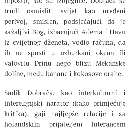
nipošto) što su izbjeglice. Dobrača se
trudi osmisliti svijet kao uređeni
perivoj, smislen, podsjećajući da je
sažaljivi Bog, izbacujući Adema i Havu
iz cvijetnog dženeta, vodio računa, da
ih ne spusti u uzburkani okean ili
valovitu Drinu nego blizu Mekanske
doline, među banane i kokosove orahe.
Sadik Dobrača, kao interkulturni i
intereligijski narator (kako primjećuje
kritika), gaji najljepše relacije i sa
holandskim prijateljem luterancem