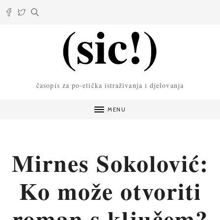
časopis za po-etička istraživanja i djelovanja
MENU
Mirnes Sokolović:
Ko može otvoriti
roman s ključem?