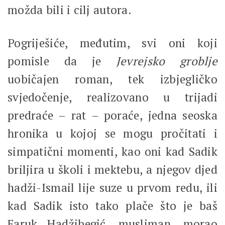
možda bili i cilj autora.
Pogriješiće, međutim, svi oni koji
pomisle da je
Jevrejsko groblje
uobičajen roman, tek izbjegličko
svjedočenje, realizovano u trijadi
predraće – rat – poraće, jedna seoska
hronika u kojoj se mogu pročitati i
simpatični momenti, kao oni kad Sadik
briljira u školi i mektebu, a njegov djed
hadži-Ismail lije suze u prvom redu, ili
kad Sadik isto tako plače što je baš
Faruk Hadžibegić, musliman, morao