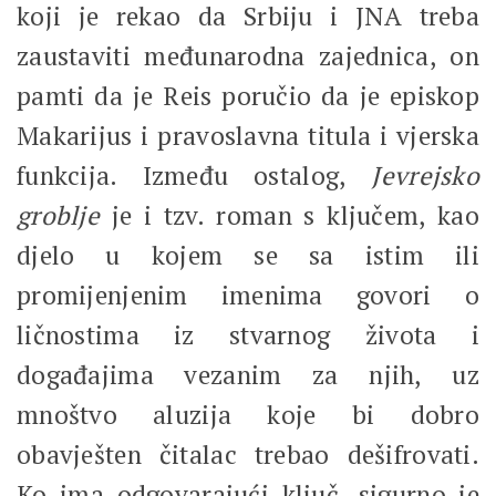
koji je rekao da Srbiju i JNA treba
zaustaviti međunarodna zajednica, on
pamti da je Reis poručio da je episkop
Makarijus i pravoslavna titula i vjerska
funkcija. Između ostalog,
Jevrejsko
groblje
je i tzv. roman s ključem, kao
djelo u kojem se sa istim ili
promijenjenim imenima govori o
ličnostima iz stvarnog života i
događajima vezanim za njih, uz
mnoštvo aluzija koje bi dobro
obavješten čitalac trebao dešifrovati.
Ko ima odgovarajući ključ, sigurno je