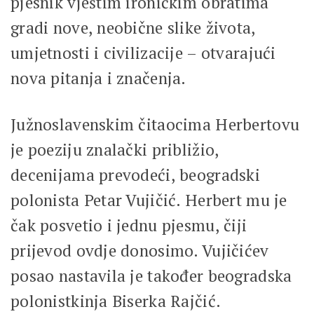
pjesnik vještim ironičkim obratima
gradi nove, neobične slike života,
umjetnosti i civilizacije – otvarajući
nova pitanja i značenja.
Južnoslavenskim čitaocima Herbertovu
je poeziju znalački približio,
decenijama prevodeći, beogradski
polonista Petar Vujičić. Herbert mu je
čak posvetio i jednu pjesmu, čiji
prijevod ovdje donosimo. Vujičićev
posao nastavila je također beogradska
polonistkinja Biserka Rajčić.