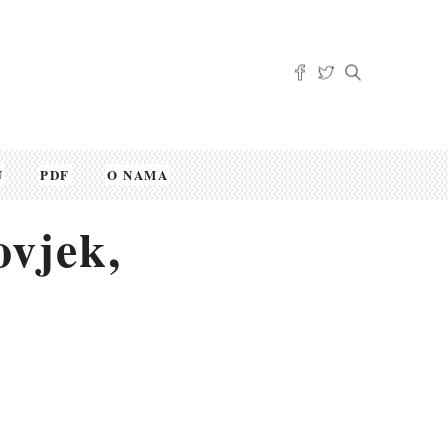
U
PDF
O NAMA
ovjek,