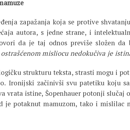
e mamuze
ređenja zapažanja koja se protive shvata
ećaja autora, s jedne strane, i intelektual
ovori da je taj odnos previše složen da
:
ostrašćenom misliocu nedokučiva je istin
gičku strukturu teksta, strasti mogu i pot
io. Ironijski začinivši svu patetiku koju
sva vrata istine, Šopenhauer potonji sluča
ad je potaknut mamuzom, tako i mislilac m