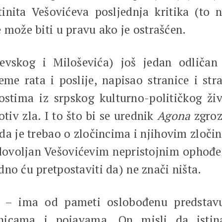
istinita Vešovićeva posljednja kritika (t
 može biti u pravu ako je ostrašćen.
jevskog i Miloševića) još jedan odliča
me rata i poslije, napisao stranice i stran
ostima iz srpskog kulturno-političkog ži
otiv zla. I to što bi se urednik
Agona
zgroz
 da je trebao o zločincima i njihovim zločin
dovoljan Vešovićevim nepristojnim opho
no ću pretpostaviti da) ne znači ništa.
 – ima od pameti oslobođenu predstavu
cama i pojavama. On misli da istina