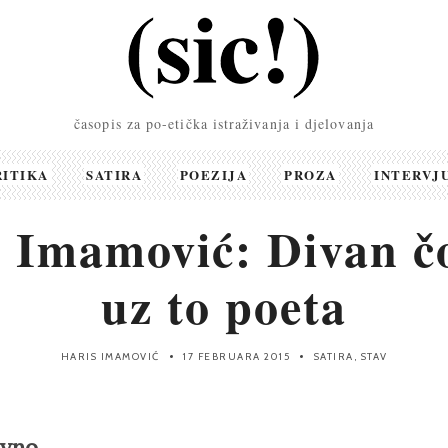
časopis za po-etička istraživanja i djelovanja
RITIKA
SATIRA
POEZIJA
PROZA
INTERVJ
 Imamović: Divan č
uz to poeta
HARIS IMAMOVIĆ
17 FEBRUARA 2015
SATIRA
,
STAV
ivno