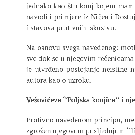
jednako kao što konj kojem mamu
navodi i primjere iz Ničea i Dosto
i stavova protivnih iskustvu.
Na osnovu svega navedenog: motiv,
sve dok se u njegovim rečenicama 
je utvrđeno postojanje neistine 
autora kao o uzroku.
Vešovićeva ‘’Poljska konjica’’ i 
Protivno navedenom principu, ur
zgrožen njegovom posljednjom ‘’l