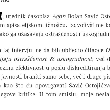
]
, urednik časopisa
Agon
Bojan Savić Osto
om spisateljskom ličnošću. Izdvojivši me 
 kako ga užasavaju ostrašćenost i uskogrudno
taj intervju, ne da bih ubijedio čitaoce
O
ijaju ostrašćenost & uskogrudnost
, već 
ezinu efektivnost u poslu diskreditiranja
 javnosti braniti samo sebe, već i druge pis
kao što ću opovrgavati Savić-Ostojićeve
njegove kritike. U tom smislu, moje nesl