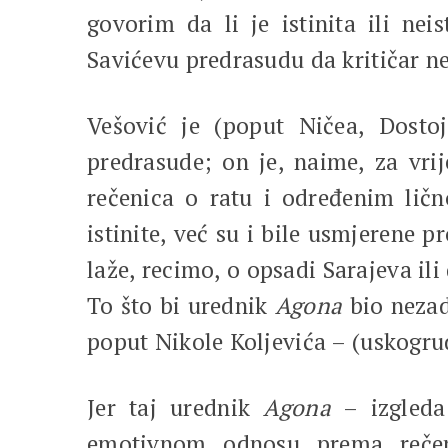
govorim da li je istinita ili ne
Savićevu predrasudu da kritičar ne
Vešović je (poput Ničea, Dosto
predrasude; on je, naime, za vrije
rečenica o ratu i određenim ličn
istinite, već su i bile usmjerene pr
laže, recimo, o opsadi Sarajeva ili
To što bi urednik
Agona
bio neza
poput Nikole Koljevića – (uskogrud
Jer taj urednik
Agona
– izgleda
emotivnom odnosu prema rečeni