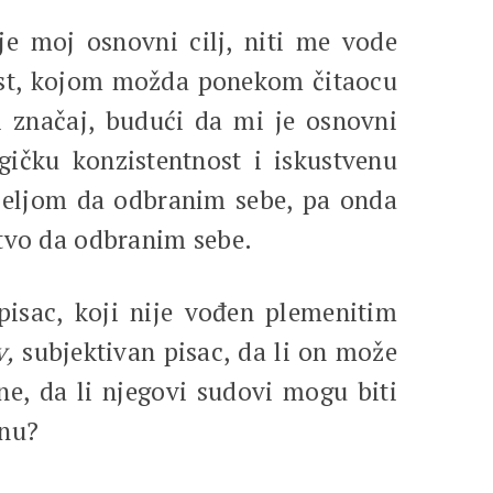
je moj osnovni cilj, niti me vode
enost, kojom možda ponekom čitaocu
ki značaj, budući da mi je osnovni
ogičku konzistentnost i iskustvenu
 željom da odbranim sebe, pa onda
stvo da odbranim sebe.
isac, koji nije vođen plemenitim
v,
subjektivan pisac, da li on može
ne, da li njegovi sudovi mogu biti
inu?