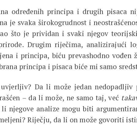
a određenih principa i drugih pisaca ni
idna je svaka širokogrudnost i neostrašć
ao što je prividan i svaki njegov teorijs
 prirode. Drugim riječima, analizirajući l
cjena i principa, biću prevashodno vođen
dbrana principa i pisaca biće mi samo sred
vjerljiv? Da li može jedan nedopadljiv p
rašćen – da li može, ne samo taj, već
taka
 li njegove analize mogu biti argumentira
meljeni? Riječju, da li on može govoriti ist