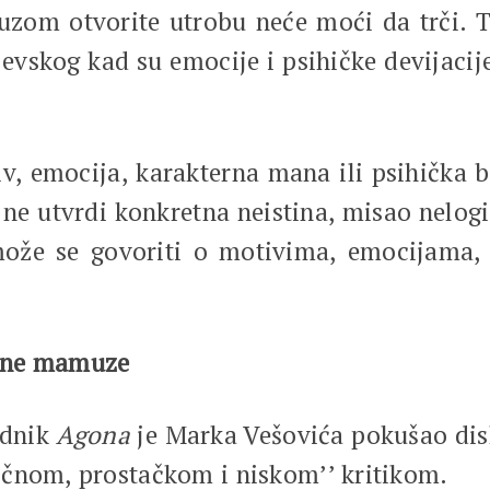
zom otvorite utrobu neće moći da trči. T
jevskog kad su emocije i psihičke devijaci
 emocija, karakterna mana ili psihička b
ne utvrdi konkretna neistina, misao nelogič
može se govoriti o motivima, emocijama, 
njene mamuze
ednik
Agona
je
Marka Vešovića pokušao diskr
ičnom, prostačkom i niskom’’ kritikom.