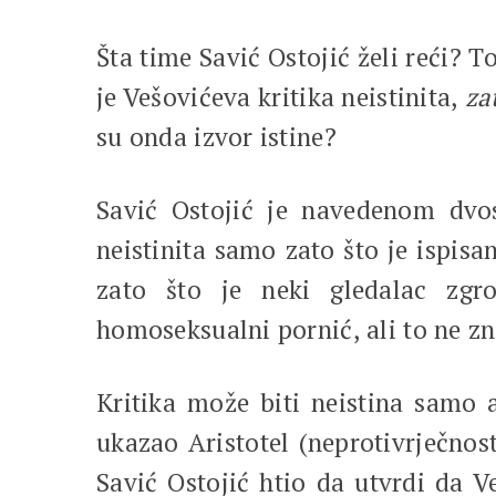
Šta time Savić Ostojić želi reći? T
je Vešovićeva kritika neistinita,
za
su onda izvor istine?
Savić Ostojić je navedenom dvos
neistinita samo zato što je ispisa
zato što je neki gledalac zgr
homoseksualni pornić, ali to ne zna
Kritika može biti neistina samo ak
ukazao Aristotel (neprotivrječnos
Savić Ostojić htio da utvrdi da Ve