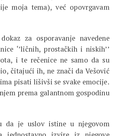
o nije moja tema), već opovrgavam
n dokaz za osporavanje navedene
ice ‘’ličnih, prostačkih i niskih’’
vota, i te rečenice ne samo da su
io, čitajući ih, ne znači da Vešović
ima pisati lišivši se svake emocije.
đenjem prema galantnom gospodinu
 da je uslov istine u njegovom
 jednostavno izvire iz njegove