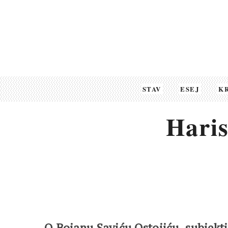
STAV
ESEJ
K
Haris
O Bojanu Saviću Ostojiću, subjekt