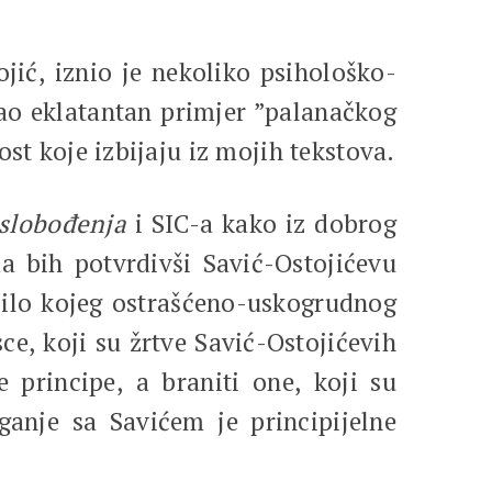
jić, iznio je nekoliko psihološko-
kao eklatantan primjer ”palanačkog
st koje izbijaju iz mojih tekstova.
slobođenja
i SIC-a kako iz dobrog
da bih potvrdivši Savić-Ostojićevu
 bilo kojeg ostrašćeno-uskogrudnog
ce, koji su žrtve Savić-Ostojićevih
 principe, a braniti one, koji su
aganje sa Savićem je principijelne