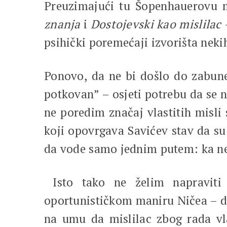
Preuzimajući tu Šopenhauerovu m
znanja
i
Dostojevski kao mislilac
psihički poremećaji izvorišta nekih
Ponovo, da ne bi došlo do zabune,
potkovan” – osjeti potrebu da se 
ne poredim značaj vlastitih misli
koji opovrgava Savićev stav da su
da vode samo jednim putem: ka ne
Isto tako ne želim napraviti 
oportunističkom maniru Ničea – da
na umu da mislilac zbog rada vl