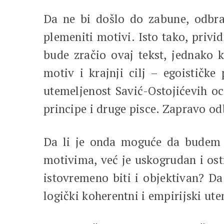
Da ne bi došlo do zabune, odbran
plemeniti motivi. Isto tako, priv
bude zračio ovaj tekst, jednako k
motiv i krajnji cilj – egoističke
utemeljenost Savić-Ostojićevih o
principe i druge pisce. Zapravo o
Da li je onda moguće da budem u
motivima, već je uskogrudan i ost
istovremeno biti i objektivan? Da
logički koherentni i empirijski ute