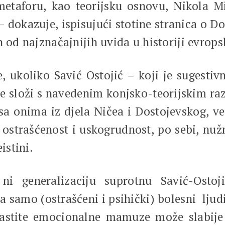
etaforu, kao teorijsku osnovu, Nikola M
– dokazuje, ispisujući stotine stranica o D
 od najznačajnijih uvida u historiji evrops
 ukoliko Savić Ostojić – koji je sugestivn
ne složi s navedenim konjsko-teorijskim r
 sa onima iz djela Ničea i Dostojevskog, 
 ostrašćenost i uskogrudnost, po sebi, nužn
istini.
ni generalizaciju suprotnu Savić-Ostoj
 samo (ostrašćeni i psihički) bolesni ljudi
astite emocionalne mamuze može slabije m