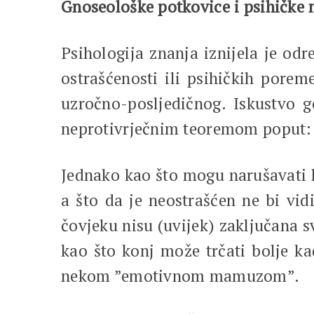
Gnoseološke potkovice i psihičk
Psihologija znanja iznijela je od
ostrašćenosti ili psihičkih porem
uzročno-posljedičnog. Iskustvo g
neprotivrječnim teoremom poput
Jednako kao što mogu narušavati lo
a što da je neostrašćen ne bi vid
čovjeku nisu (uvijek) zaključana 
kao što konj može trčati bolje k
nekom ”emotivnom mamuzom”.