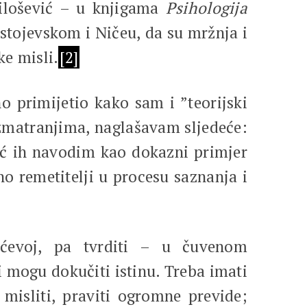
ilošević – u knjigama
Psihologija
ostojevskom i Ničeu, da su mržnja i
ke misli.
[2]
o primijetio kako sam i ”teorijski
azmatranjima, naglašavam sljedeće:
već ih navodim kao dokazni primjer
o remetitelji u procesu saznanja i
ićevoj, pa tvrditi – u čuvenom
 mogu dokučiti istinu. Treba imati
isliti, praviti ogromne previde;