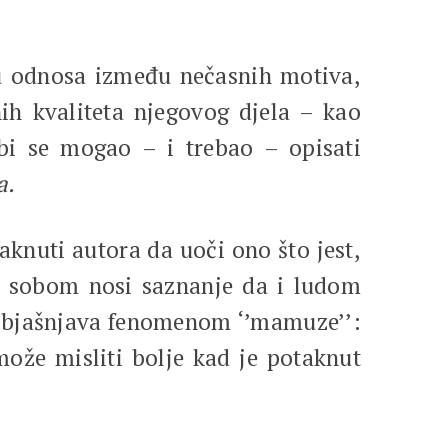
nju odnosa između nečasnih motiva,
nih kvaliteta njegovog djela – kao
 bi se mogao – i trebao – opisati
a.
aknuti autora da uoči ono što jest,
 sa sobom nosi saznanje da i ludom
j objašnjava fenomenom ‘’mamuze’’:
ože misliti bolje kad je potaknut