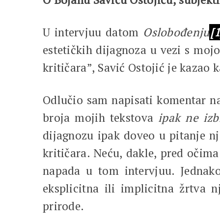
U intervjuu datom
Oslobođenju
[1
estetičkih dijagnoza u vezi s moj
kritičara”, Savić Ostojić je kazao
Odlučio sam napisati komentar na 
broja mojih tekstova
ipak ne izb
dijagnozu ipak doveo u pitanje nj
kritičara. Neću, dakle, pred očima
napada u tom intervjuu. Jednako 
eksplicitna ili implicitna žrtva 
prirode.