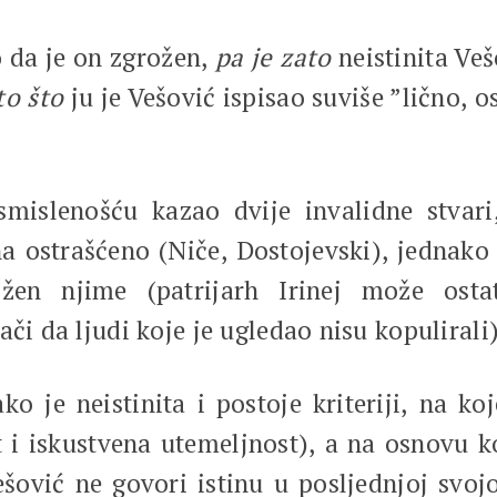
o da je on zgrožen,
pa
je zato
neistinita Veš
to što
ju je Vešović ispisao suviše ”lično, 
mislenošću kazao dvije invalidne stvari
na ostrašćeno (Niče, Dostojevski), jednako
ožen njime (patrijarh Irinej može osta
či da ljudi koje je ugledao nisu kopulirali)
o je neistinita i postoje kriteriji, na ko
t i iskustvena utemeljnost), a na osnovu ko
šović ne govori istinu u posljednjoj svojo