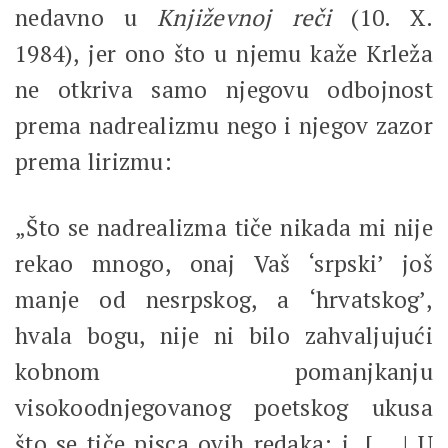
nedavno u
Književnoj reči
(10. X.
1984), jer ono što u njemu kaže Krleža
ne otkriva samo njegovu odbojnost
prema nadrealizmu nego i njegov zazor
prema lirizmu:
„Što se nadrealizma tiče nikada mi nije
rekao mnogo, onaj Vaš ‘srpski’ još
manje od nesrpskog, a ‘hrvatskog’,
hvala bogu, nije ni bilo zahvaljujući
kobnom pomanjkanju
visokoodnjegovanog poetskog ukusa
što se tiče pisca ovih redaka; i. [,.. | U