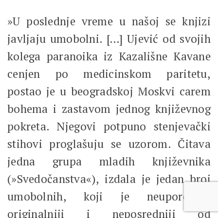
»U poslednje vreme u našoj se knjizi
javljaju umobolni. […] Ujević od svojih
kolega paranoika iz Kazališne Kavane
cenjen po medicinskom paritetu,
postao je u beogradskoj Moskvi carem
bohema i zastavom jednog književnog
pokreta. Njegovi potpuno stenjevački
stihovi proglašuju se uzorom. Čitava
jedna grupa mladih književnika
(»Svedočanstva«), izdala je jedan broj
umobolnih, koji je neuporedivo
originalniji i neposredniji od