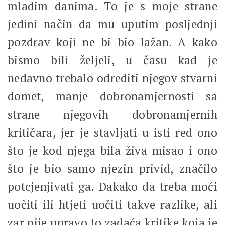
mladim danima. To je s moje strane
jedini način da mu uputim posljednji
pozdrav koji ne bi bio lažan. A kako
bismo bili željeli, u času kad je
nedavno trebalo odrediti njegov stvarni
domet, manje dobronamjernosti sa
strane njegovih dobronamjernih
kritičara, jer je stavljati u isti red ono
što je kod njega bila živa misao i ono
što je bio samo njezin privid, značilo
potcjenjivati ga. Dakako da treba moći
uočiti ili htjeti uočiti takve razlike, ali
zar nije upravo to zadaća kritike koja je