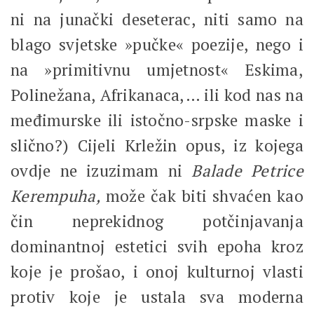
ni na junački deseterac, niti samo na
blago svjetske »pučke« poezije, nego i
na »primitivnu umjetnost« Eskima,
Polinežana, Afrikanaca,… ili kod nas na
međimurske ili istočno-srpske maske i
slično?) Cijeli Krležin opus, iz kojega
ovdje ne izuzimam ni
Balade Petrice
Kerempuha,
može čak biti shvaćen kao
čin neprekidnog potčinjavanja
dominantnoj estetici svih epoha kroz
koje je prošao, i onoj kulturnoj vlasti
protiv koje je ustala sva moderna