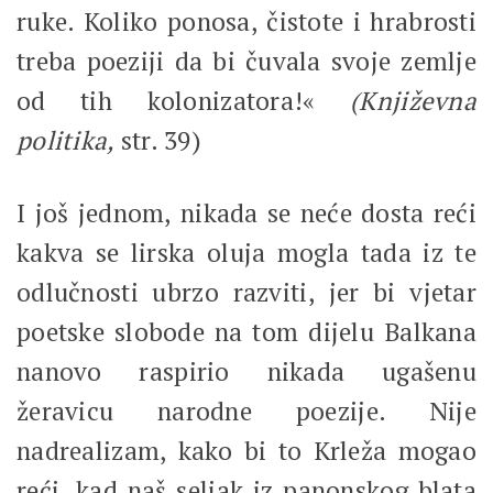
ruke. Koliko ponosa, čistote i hrabrosti
treba poeziji da bi čuvala svoje zemlje
od tih kolonizatora!«
(Književna
politika,
str. 39)
I još jednom, nikada se neće dosta reći
kakva se lirska oluja mogla tada iz te
odlučnosti ubrzo razviti, jer bi vjetar
poetske slobode na tom dijelu Balkana
nanovo raspirio nikada ugašenu
žeravicu narodne poezije. Nije
nadrealizam, kako bi to Krleža mogao
reći, kad naš seljak iz panonskog blata