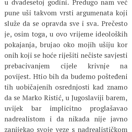
u dvadesetoj godini. Predugo nam već
pune uši takvom vrsti argumenata koji
služe da se opravda sve i sva. Prečesto
je, osim toga, u ovo vrijeme ideoloških
pokajanja, brujao oko mojih ušiju kor
onih koji se hoće riješiti nečiste savjesti
prebacivanjem cijele krivnje na
povijest. Htio bih da budemo pošteđeni
tih uobičajenih osrednjosti kad znamo
da se Marko Ristić, u Jugoslaviji barem,
uvijek bar implicitno proglašavao
nadrealistom i da nikada nije javno
zanijekao svoje veze s nadrealističkom