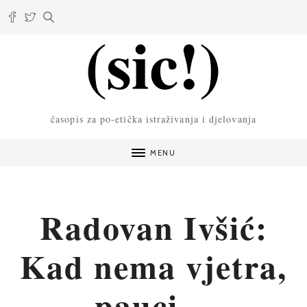
časopis za po-etička istraživanja i djelovanja
MENU
Radovan Ivšić:
Kad nema vjetra,
pauci…