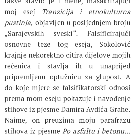
takve stavio je i mene, masakrirajući
moj esej
Tranzicija i etnokulturna
pustinja,
objavljen u posljednjem broju
„Sarajevskih sveski“. Falsificirajući
osnovne teze tog eseja, Sokolović
krajnje nekorektno citira dijelove mojih
rečenica i stavlja ih u unaprijed
pripremljenu optužnicu za glupost. A
do koje mjere se falsifikatorski odnosi
prema mom eseju pokazuje i navođenje
stihove iz pjesme Damira Avdića Grahe.
Naime, on preuzima moju parafrazu
stihova iz pjesme
Po asfaltu i betonu…