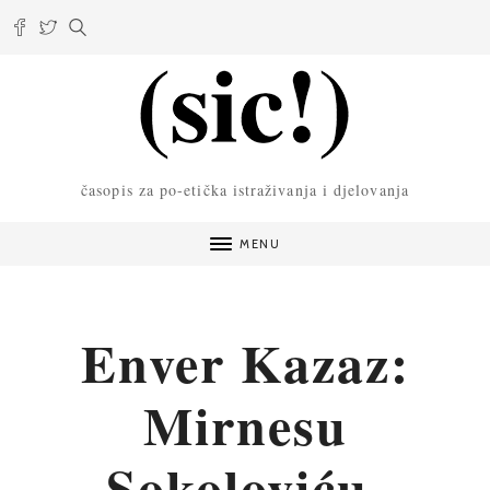
časopis za po-etička istraživanja i djelovanja
MENU
Enver Kazaz:
Mirnesu
Sokoloviću,