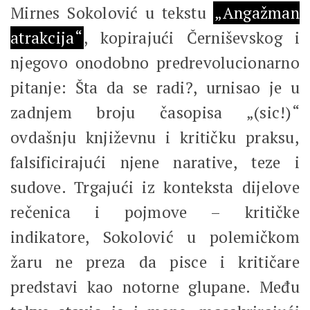
Mirnes Sokolović u tekstu
„Angažman
atrakcija“
, kopirajući Černiševskog i
njegovo onodobno predrevolucionarno
pitanje: Šta da se radi?, urnisao je u
zadnjem broju časopisa „(sic!)“
ovdašnju književnu i kritičku praksu,
falsificirajući njene narative, teze i
sudove. Trgajući iz konteksta dijelove
rečenica i pojmove – kritičke
indikatore, Sokolović u polemičkom
žaru ne preza da pisce i kritičare
predstavi kao notorne glupane. Među