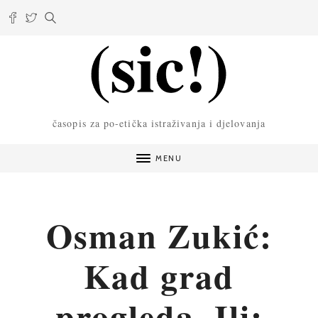
časopis za po-etička istraživanja i djelovanja
MENU
Osman Zukić:
Kad grad
progleda. Ili: