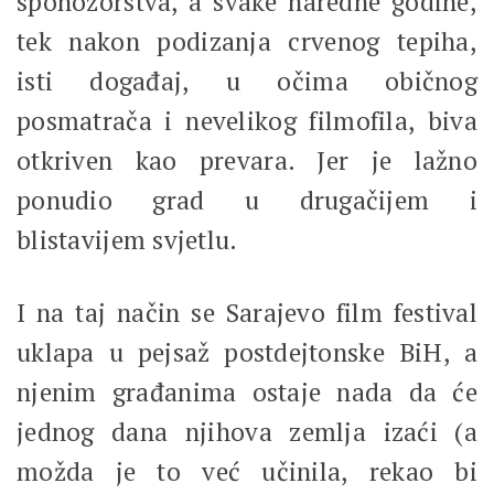
sponozorstva, a svake naredne godine,
tek nakon podizanja crvenog tepiha,
isti događaj, u očima običnog
posmatrača i nevelikog filmofila, biva
otkriven kao prevara. Jer je lažno
ponudio grad u drugačijem i
blistavijem svjetlu.
I na taj način se Sarajevo film festival
uklapa u pejsaž postdejtonske BiH, a
njenim građanima ostaje nada da će
jednog dana njihova zemlja izaći (a
možda je to već učinila, rekao bi