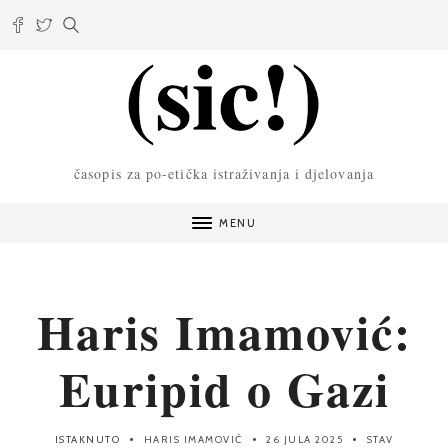
časopis za po-etička istraživanja i djelovanja
MENU
Haris Imamović:
Euripid o Gazi
ISTAKNUTO
HARIS IMAMOVIĆ
26 JULA 2025
STAV