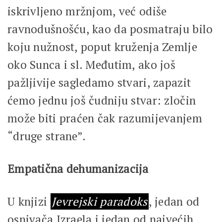
iskrivljeno mržnjom, već odiše
ravnodušnošću, kao da posmatraju bilo
koju nužnost, poput kruženja Zemlje
oko Sunca i sl. Međutim, ako još
pažljivije sagledamo stvari, zapazit
ćemo jednu još čudniju stvar: zločin
može biti praćen čak razumijevanjem
“druge strane”.
Empatična dehumanizacija
U knjizi
Jevrejski paradoks
, jedan od
osnivača Izraela i jedan od najvećih