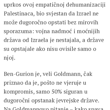
uprkos ovoj empatičnoj dehumanizaciji
Palestinaca, bio svjestan da Izrael ne
može dugoročno opstati bez mirovih
sporazuma: vojna nadmoć i moćnijih
država od Izraela je nestajala, a države
su opstajale ako nisu ovisile samo o
njoj.
Ben-Gurion je, veli Goldmann, čak
priznao da je, pošto ne vjeruje u
kompromis, samo 50% siguran u
dugoročni opstanak jevrejske države.
Na Goldmannovo pitanje – kako spava