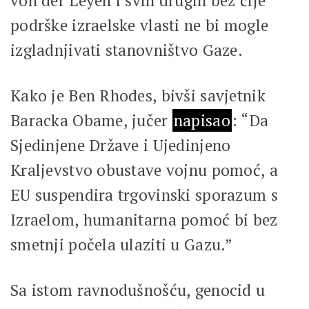
von der Leyen i svih drugih bez čije
podrške izraelske vlasti ne bi mogle
izgladnjivati stanovništvo Gaze.
Kako je Ben Rhodes, bivši savjetnik
Baracka Obame, jučer
napisao
: “Da
Sjedinjene Države i Ujedinjeno
Kraljevstvo obustave vojnu pomoć, a
EU suspendira trgovinski sporazum s
Izraelom, humanitarna pomoć bi bez
smetnji počela ulaziti u Gazu.”
Sa istom ravnodušnošću, genocid u