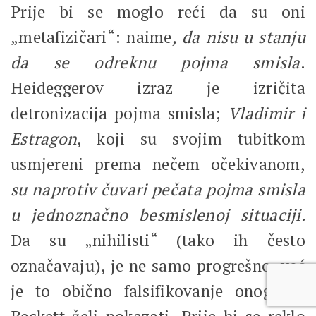
Prije bi se moglo reći da su oni
„metafizičari“: naime
, da nisu u stanju
da se odreknu pojma smisla
.
Heideggerov izraz je izričita
detronizacija pojma smisla;
Vladimir i
Estragon
, koji su svojim tubitkom
usmjereni prema nečem očekivanom,
su naprotiv čuvari pečata pojma smisla
u jednoznačno besmislenoj situaciji.
Da su „nihilisti“ (tako ih često
označavaju), je ne samo progrešno, već
je to obično falsifikovanje onog što