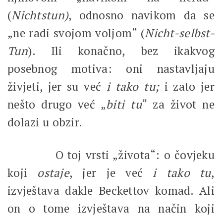
(
Nichtstun)
, odnosno navikom da se
„ne radi svojom voljom“ (
Nicht-selbst-
Tun
). Ili konačno, bez ikakvog
posebnog motiva: oni nastavljaju
živjeti, jer su već
i tako
tu;
i zato jer
nešto drugo već „
biti tu
“ za život ne
dolazi u obzir.
O toj vrsti „života“: o čovjeku
koji
ostaje
, jer je već
i tako
tu
,
izvještava dakle Beckettov komad. Ali
on o tome izvještava na način koji