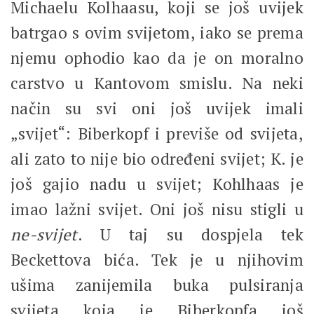
Michaelu Kolhaasu, koji se još uvijek
batrgao s ovim svijetom, iako se prema
njemu ophodio kao da je on moralno
carstvo u Kantovom smislu. Na neki
način su svi oni još uvijek imali
„svijet“: Biberkopf i previše od svijeta,
ali zato to nije bio određeni svijet; K. je
još gajio nadu u svijet; Kohlhaas je
imao lažni svijet. Oni još nisu stigli u
ne-svijet
. U taj su dospjela tek
Beckettova bića. Tek je u njihovim
ušima zanijemila buka pulsiranja
svijeta koja je Biberkopfa još