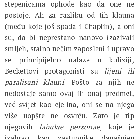
stepenicama ophode kao da one ne
postoje. Ali za razliku od tih klauna
(među koje još spada i Chaplin), a oni
su, da bi neprestano nanovo izazivali
smijeh, stalno nečim zaposleni i upravo
se principijelno nalaze u koliziji,
Beckettovi protagonisti su
lijeni ili
paralisani klauni.
Pošto za njih ne
nedostaje samo ovaj ili onaj predmet,
već svijet kao cjelina, oni se na njega
više uopšte ne osvrću. Zato je tip
njegovih
fabulae personae,
koje je
izabrao kao zastupnike današnjeg