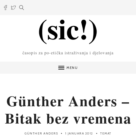
časopis za po-etička istraživanja i djelovanja
MENU
Günther Anders –
Bitak bez vremena
GÜNTHER ANDERS
1 JANUARA 2012
TEMAT