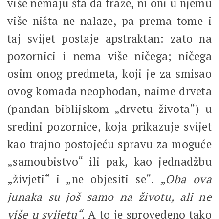
više nemaju šta da traže, ni oni u njemu
više ništa ne nalaze, pa prema tome i
taj svijet postaje apstraktan: zato na
pozornici i nema više ničega; ničega
osim onog predmeta, koji je za smisao
ovog komada neophodan, naime drveta
(pandan biblijskom „drvetu života“) u
sredini pozornice, koja prikazuje svijet
kao trajno postojeću spravu za moguće
„samoubistvo“ ili pak, kao jednadžbu
„živjeti“ i „ne objesiti se“.
„Oba ova
junaka su još samo na životu, ali ne
više u svijetu“.
A to je sprovedeno tako