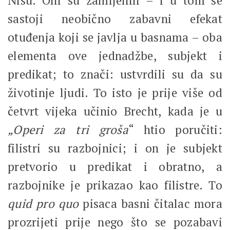
Nisu. Oni su zamijenili – i u tom se
sastoji neobično zabavni efekat
otuđenja koji se javlja u basnama – oba
elementa ove jednadžbe, subjekt i
predikat; to znači: ustvrdili su da su
životinje ljudi. To isto je prije više od
četvrt vijeka učinio Brecht, kada je u
„Operi za tri groša
“ htio poručiti:
filistri su razbojnici; i on je subjekt
pretvorio u predikat i obratno, a
razbojnike je prikazao kao filistre. To
quid pro quo
pisaca basni čitalac mora
prozrijeti prije nego što se pozabavi