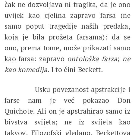
čak ne dozvoljava ni tragika, da je ono
uvijek kao cjelina zapravo farsa (ne
samo poput tragedije naših predaka,
koja je bila prožeta farsama): da se
ono, prema tome, može prikazati samo
kao farsa: zapravo
ontološka farsa
;
ne
kao komedija
. I to čini Beckett.
Usku povezanost apstrakcije i
farse nam je već pokazao Don
Quichote. Ali on je apstrahirao samo iz
bivstva svijeta; ne iz svijeta kao
takvog. Filozofski gledano, Beckettova