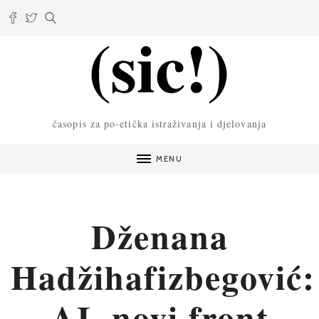
časopis za po-etička istraživanja i djelovanja
MENU
Dženana
Hadžihafizbegović:
AI, novi front