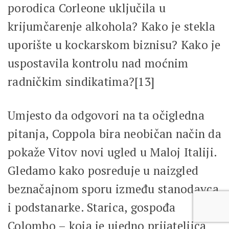
porodica Corleone uključila u
krijumčarenje alkohola? Kako je stekla
uporište u kockarskom biznisu? Kako je
uspostavila kontrolu nad moćnim
radničkim sindikatima?[13]
Umjesto da odgovori na ta očigledna
pitanja, Coppola bira neobičan način da
pokaže Vitov novi ugled u Maloj Italiji.
Gledamo kako posreduje u naizgled
beznačajnom sporu između stanodavca
i podstanarke. Starica, gospođa
Colombo – koja je ujedno prijateljica