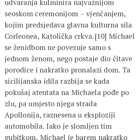
udvaranja kulminira najvažnijom
seoskom ceremonijom – vjenčanjem,
kojim predsjedava glavna kulturna sila
Corleonea, Katolička crkva.[10] Michael
se ženidbom ne povezuje samo s
jednom ženom, nego postaje dio čitave
porodice i nakratko pronalazi dom. Ta
sicilijanska idila razbija se kada
pokušaj atentata na Michaela pođe po
zlu, pa umjesto njega strada
Apollonija, raznesena u eksploziji
automobila. Iako je slomljen tim
gubitkom, Michael je barem nakratko