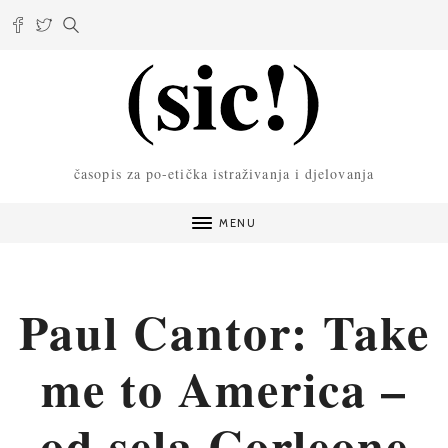
časopis za po-etička istraživanja i djelovanja
MENU
Paul Cantor: Take
me to America –
od sela Corleone