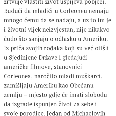
žrtvuje vlastiti život uspijeva pobjeći.
Budući da mladići u Corleoneu nemaju
mnogo čemu da se nadaju, a uz to im je
i životni vijek neizvjestan, nije nikakvo
čudo što sanjaju o odlasku u Ameriku.
Iz priča svojih rođaka koji su već otišli
u Sjedinjene Države i gledajući
američke filmove, stanovnici
Corleonea, naročito mladi muškarci,
zamišljaju Ameriku kao Obećanu
zemlju – mjesto gdje će imati slobodu
da izgrade ispunjen život za sebe i
svoje porodice. Jedan od Michaelovih