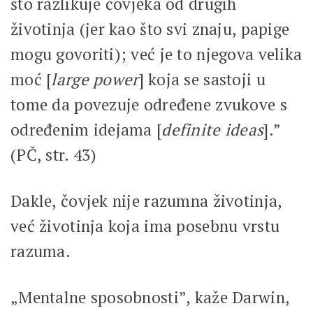
što razlikuje čovjeka od drugih
životinja (jer kao što svi znaju, papige
mogu govoriti); već je to njegova velika
moć [
large power
] koja se sastoji u
tome da povezuje određene zvukove s
određenim idejama [
definite ideas
].”
(PČ, str. 43)
Dakle, čovjek nije razumna životinja,
već životinja koja ima posebnu vrstu
razuma.
„Mentalne sposobnosti”, kaže Darwin,