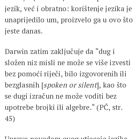
jezik, već i obratno: korištenje jezika je
unaprijedilo um, proizvelo ga u ovo što
jeste danas.
Darwin zatim zaključuje da “dug i
složen niz misli ne može se više izvesti
bez pomoći riječi, bilo izgovorenih ili
bezglasnih [
spoken or silent
], kao što
se dugi izračun ne može voditi bez
upotrebe brojki ili algebre.“ (PČ, str.
45)
Upravo povodom ovog utjecaja jezika