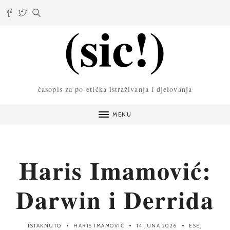
časopis za po-etička istraživanja i djelovanja
MENU
Haris Imamović:
Darwin i Derrida
ISTAKNUTO
HARIS IMAMOVIĆ
14 JUNA 2026
ESEJ