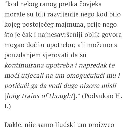
“kod nekog ranog pretka čovjeka
morale su biti razvijenije nego kod bilo
kojeg postojećeg majmuna, prije nego
što je čak i najnesavršeniji oblik govora
mogao doći u upotrebu; ali možemo s
pouzdanjem vjerovati da su
kontinuirana upotreba i napredak te
moći utjecali na um omogućujući mu i
potičući ga da vodi duge nizove misli
[
long trains of thought
].” (Podvukao H.
I.)
Dakle, nije samo ljudski um proizveo