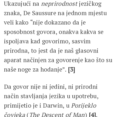
Ukazujući na
neprirodnost
jezičkog
znaka, De Saussure na jednom mjestu
veli kako “nije dokazano da je
sposobnost govora, onakva kakva se
ispoljava kad govorimo, sasvim
prirodna, to jest da je naš glasovni
aparat načinjen za govorenje kao što su
naše noge za hodanje”.
[3]
Da govor nije ni jedini, ni prirodni
način stavljanja jezika u upotrebu,
primijetio je i Darwin, u
Porijeklo
čovjeka
(
The Descent of Man
)
[4]
,