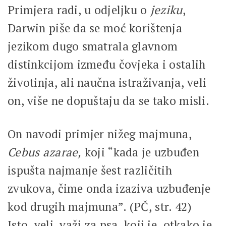
Primjera radi, u odjeljku o
jeziku
,
Darwin piše da se moć korištenja
jezikom dugo smatrala glavnom
distinkcijom između čovjeka i ostalih
životinja, ali naučna istraživanja, veli
on, više ne dopuštaju da se tako misli.
On navodi primjer nižeg majmuna,
Cebus azarae,
koji “kada je uzbuđen
ispušta najmanje šest različitih
zvukova, čime onda izaziva uzbuđenje
kod drugih majmuna”. (PČ, str. 42)
Isto, veli, važi za psa, koji je, otkako je