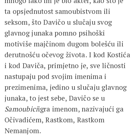
mnogo iako im je bio akter, kao što je
ta opsjednutost samoubistvom ili
seksom, što Davičo u slučaju svog
glavnog junaka pomno psihoški
motiviše majčinom dugom bolešću ili
derutnošću očevog života. I kod Kostića
i kod Daviča, primjetno je, sve ličnosti
nastupaju pod svojim imenima i
prezimenima, jedino u slučaju glavnog
junaka, to jest sebe, Davičo se u
Samoubici
igra imenom, nazivajući ga
Očivadićem, Rastkom, Rastkom
Nemanjom.