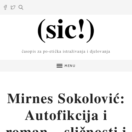
časopis za po-etička istraživanja i djelovanja
MENU
Mirnes Sokolović:
Autofikcija i
roman – sličnosti i