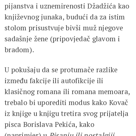
pijanstva i uznemirenosti Džadžića kao
književnog junaka, budući da za istim
stolom prisustvuje bivši muž njegove
sadašnje žene (pripovjedač glavom i
bradom).
U pokušaju da se protumače razlike
između fakcije ili autofikcije ili
klasičnog romana ili romana memoara,
trebalo bi uporediti modus kako Kovač
iz knjige u knjigu tretira svog prijatelja
pisca Borislava Pekića, kako
(naprimjer) u
Pisanju ili nostalgiji