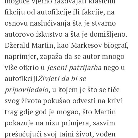
moguće vjerno razdvajati klasičnu
fikciju od autofikcije ili fakcije, na
osnovu naslućivanja šta je stvarno
autorovo iskustvo a šta je domišljeno.
Džerald Martin, kao Markesov biograf,
naprimjer, zapaža da se autor mnogo
više otkrio u
Jeseni patrijarha
nego u
autofikciji
Živjeti da bi se
pripovijedalo
, u kojem je što se tiče
svog života pokušao odvesti na krivi
trag gdje god je mogao, što Martin
pokazuje na nizu primjera, sasvim
prešućujući svoj tajni život, vođen