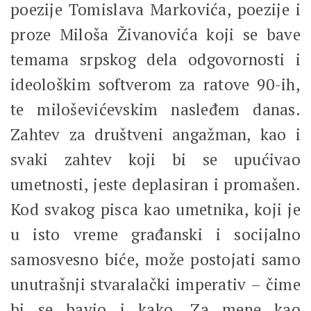
poezije Tomislava Markovića, poezije i
proze Miloša Živanovića koji se bave
temama srpskog dela odgovornosti i
ideološkim softverom za ratove 90-ih,
te miloševićevskim nasleđem danas.
Zahtev za društveni angažman, kao i
svaki zahtev koji bi se upućivao
umetnosti, jeste deplasiran i promašen.
Kod svakog pisca kao umetnika, koji je
u isto vreme građanski i socijalno
samosvesno biće, može postojati samo
unutrašnji stvaralački imperativ – čime
bi se bavio i kako. Za mene kao