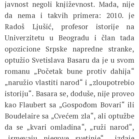
javnost negoli književnost. Mada, nije
da nema i takvih primera: 2010. je
Radoš Ljušić, profesor istorije na
Univerzitetu u Beogradu i član tada
opozicione Srpske napredne stranke,
optužio Svetislava Basaru da je u svom
romanu „Početak bune protiv dahija“
„naružio vlastiti narod“ i „zloupotrebio
istoriju“. Basara se, doduše, nije proveo
kao Flaubert sa „Gospođom Bovari“ ili
Boudelaire sa „Cvećem zla“, ali optužbe
da se „kvari omladina“, „ruži narod“,
„ismevaju njegove svetinje“, „izdaje