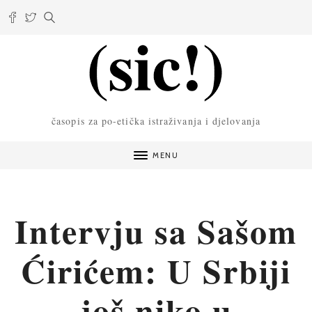
časopis za po-etička istraživanja i djelovanja
MENU
Intervju sa Sašom
Ćirićem: U Srbiji
još niko u