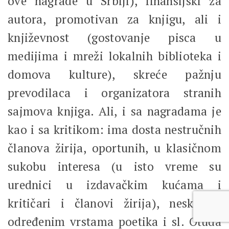
ove nagrade u Srbiji), finansijski za
autora, promotivan za knjigu, ali i
književnost (gostovanje pisca u
medijima i mreži lokalnih biblioteka i
domova kulture), skreće pažnju
prevodilaca i organizatora stranih
sajmova knjiga. Ali, i sa nagradama je
kao i sa kritikom: ima dosta nestručnih
članova žirija, oportunih, u klasičnom
sukobu interesa (u isto vreme su
urednici u izdavačkim kućama i
kritičari i članovi žirija), nesklonih
određenim vrstama poetika i sl. Otuda