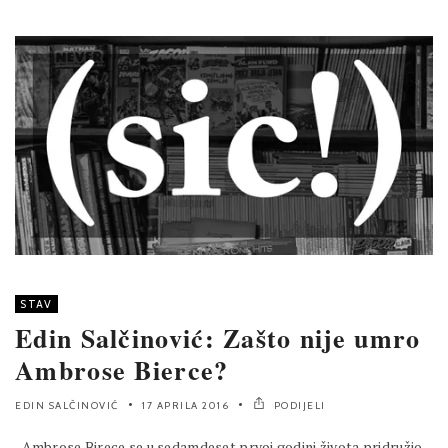
STAV
Edin Salčinović: Zašto nije umro
Ambrose Bierce?
EDIN SALČINOVIĆ
17 APRILA 2016
PODIJELI
Ambrose Birece se u sedamdeset prvoj godini života pridružio