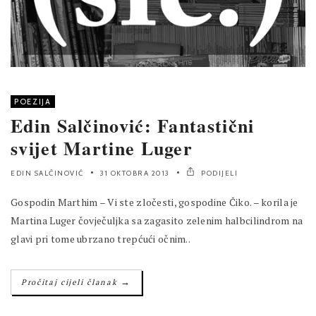
POEZIJA
Edin Salčinović: Fantastični
svijet Martine Luger
EDIN SALČINOVIĆ
31 OKTOBRA 2013
PODIJELI
Gospodin Marthim – Vi ste zločesti, gospodine Čiko. – korila je
Martina Luger čovječuljka sa zagasito zelenim halbcilindrom na
glavi pri tome ubrzano trepćući očnim..
→
Pročitaj cijeli članak