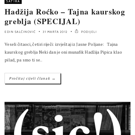
SATIRA
Hadžija Roćko – Tajna kaurskog
greblja (SPECIJAL)
EDIN SALČINOVIĆ
31 MARTA 2012
PODIJELI
Veseli čitaoci, četiri riječi: izvještaj iz Jasne Poljane: Tajna
kaurskog greblja Neki dan je oni munafik Hadžija Pipica klao
pilad, pa smo ti se..
→
Pročitaj cijeli članak