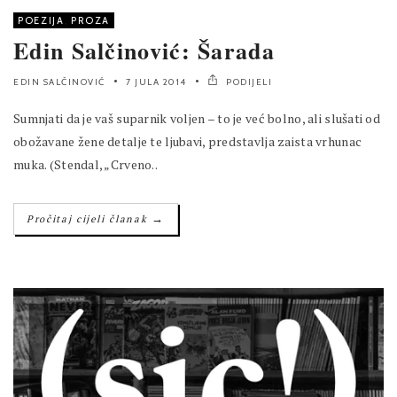
POEZIJA
,
PROZA
Edin Salčinović: Šarada
EDIN SALČINOVIĆ
7 JULA 2014
PODIJELI
Sumnjati da je vaš suparnik voljen – to je već bolno, ali slušati od
obožavane žene detalje te ljubavi, predstavlja zaista vrhunac
muka. (Stendal, „Crveno..
→
Pročitaj cijeli članak