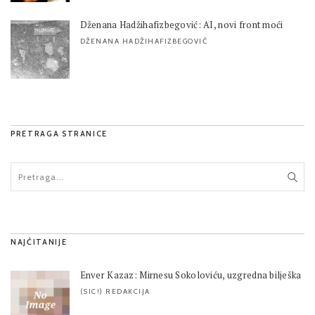
Dženana Hadžihafizbegović: AI, novi front moći
DŽENANA HADŽIHAFIZBEGOVIĆ
PRETRAGA STRANICE
NAJČITANIJE
Enver Kazaz: Mirnesu Sokoloviću, uzgredna bilješka
(SIC!) REDAKCIJA