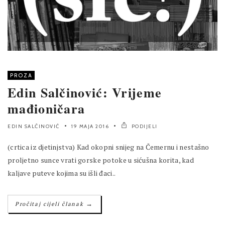
PROZA
Edin Salčinović: Vrijeme
mađioničara
EDIN SALČINOVIĆ
19 MAJA 2016
PODIJELI
(crtica iz djetinjstva) Kad okopni snijeg na Čemernu i nestašno
proljetno sunce vrati gorske potoke u sićušna korita, kad
kaljave puteve kojima su išli đaci..
→
Pročitaj cijeli članak