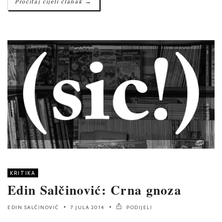
→
Pročitaj cijeli članak
KRITIKA
Edin Salčinović: Crna gnoza
EDIN SALČINOVIĆ
7 JULA 2014
PODIJELI