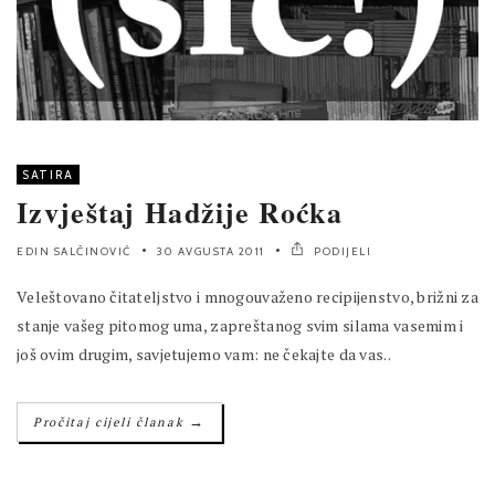
SATIRA
Izvještaj Hadžije Roćka
EDIN SALČINOVIĆ
30 AVGUSTA 2011
PODIJELI
Veleštovano čitateljstvo i mnogouvaženo recipijenstvo, brižni za
stanje vašeg pitomog uma, zapreštanog svim silama vasemim i
još ovim drugim, savjetujemo vam: ne čekajte da vas..
→
Pročitaj cijeli članak