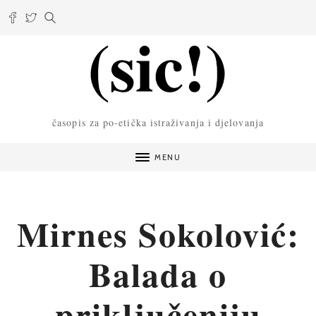
časopis za po-etička istraživanja i djelovanja
MENU
Mirnes Sokolović:
Balada o
priključeniju