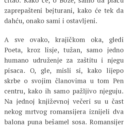
čitao. Kako će, o Bože, samo da plaču
zaprepašteni bejturani, kako će tek da
dahću, onako sami i ostavljeni.
A sve ovako, krajičkom oka, gledi
Poeta, kroz lisje, tužan, samo jedno
humano udruženje za zaštitu i njegu
pisaca. O, gle, misli si, kako lijepo
skrbe o svojim članovima u tom Pen
centru, kako ih samo pažljivo njeguju.
Na jednoj književnoj večeri su u čast
nekog mrtvog romansijera iznijeli dva
balona puna bešamel sosa. Romansijer