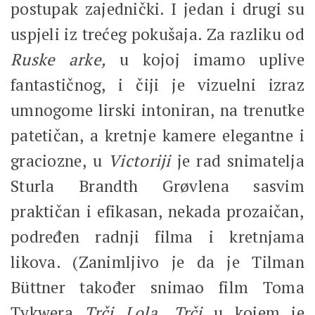
postupak zajednički. I jedan i drugi su
uspjeli iz trećeg pokušaja. Za razliku od
Ruske arke,
u kojoj imamo uplive
fantastičnog, i čiji je vizuelni izraz
umnogome lirski intoniran, na trenutke
patetičan, a kretnje kamere elegantne i
graciozne, u
Victoriji
je rad snimatelja
Sturla Brandth Grøvlena sasvim
praktičan i efikasan, nekada prozaičan,
podređen radnji filma i kretnjama
likova. (Zanimljivo je da je Tilman
Büttner također snimao film Toma
Tykwera
Trči Lola, Trči
u kojem je