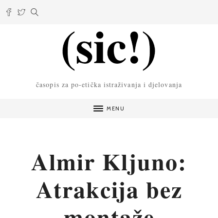
časopis za po-etička istraživanja i djelovanja
MENU
Almir Kljuno:
Atrakcija bez
montaže