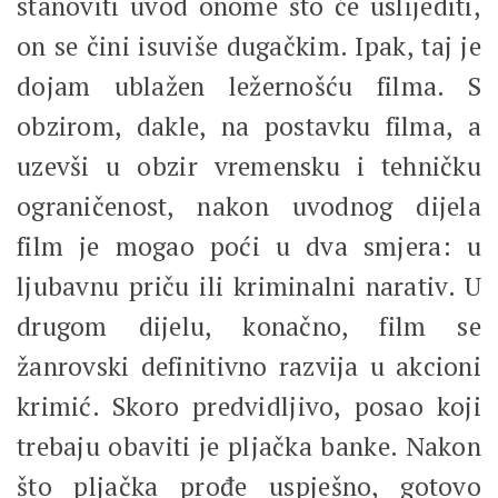
stanoviti uvod onome što će uslijediti,
on se čini isuviše dugačkim. Ipak, taj je
dojam ublažen ležernošću filma. S
obzirom, dakle, na postavku filma, a
uzevši u obzir vremensku i tehničku
ograničenost, nakon uvodnog dijela
film je mogao poći u dva smjera: u
ljubavnu priču ili kriminalni narativ. U
drugom dijelu, konačno, film se
žanrovski definitivno razvija u akcioni
krimić. Skoro predvidljivo, posao koji
trebaju obaviti je pljačka banke. Nakon
što pljačka prođe uspješno, gotovo