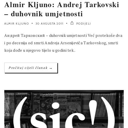
Almir Kljuno: Andrej Tarkovski
– duhovnik umjetnosti
ALMIR KLJUNO
30 AVGUSTA 2011
PODIJELI
Андрей Тарковский – duhovnik umjetnosti Već protekoše dva
i po decenija od smrti Andreja Arsenijeviča Tarkovskog, smrti
koja dođe u njegovo tijelo u godini tek..
→
Pročitaj cijeli članak