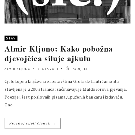
STAV
Almir Kljuno: Kako pobožna
djevojčica siluje ajkulu
ALMIR KLJUNO
7 JULA 2014
PODIJELI
Cjelokupna književna zaostavština Grofa de Lautréamonta
stavljena je u 200 stranica: sačinjavaju je Maldororova pjevanja,
Poezije i šest poslovnih pisama, upućenih bankaru i izdavaču.
Ono..
→
Pročitaj cijeli članak