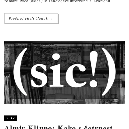
romanu Ivice Đikića, uz Tanovićeve intervencije. Zvaničnu..
→
Pročitaj cijeli članak
STAV
Almir Kljuno: Kako s četrnest