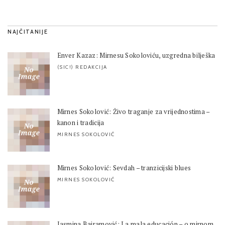
NAJČITANIJE
Enver Kazaz: Mirnesu Sokoloviću, uzgredna bilješka
(SIC!) REDAKCIJA
Mirnes Sokolović: Živo traganje za vrijednostima –
kanon i tradicija
MIRNES SOKOLOVIĆ
Mirnes Sokolović: Sevdah – tranzicijski blues
MIRNES SOKOLOVIĆ
Jasmina Bajramović: La mala educación – o mirnom