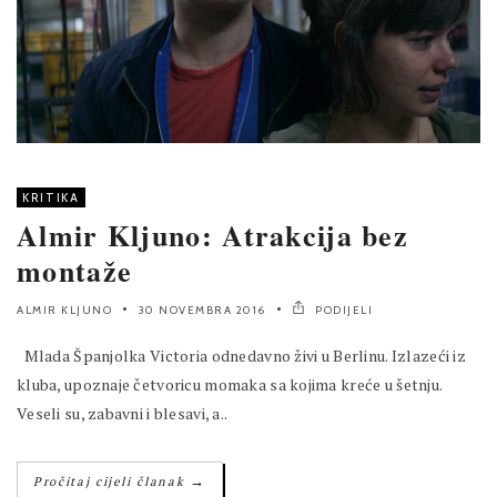
KRITIKA
Almir Kljuno: Atrakcija bez
montaže
ALMIR KLJUNO
30 NOVEMBRA 2016
PODIJELI
Mlada Španjolka Victoria odnedavno živi u Berlinu. Izlazeći iz
kluba, upoznaje četvoricu momaka sa kojima kreće u šetnju.
Veseli su, zabavni i blesavi, a..
→
Pročitaj cijeli članak