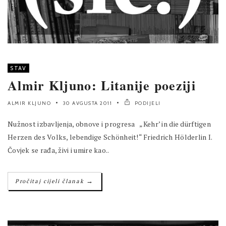
STAV
Almir Kljuno: Litanije poeziji
ALMIR KLJUNO
30 AVGUSTA 2011
PODIJELI
Nužnost izbavljenja, obnove i progresa „Kehr’ in die dürftigen
Herzen des Volks, lebendige Schönheit!“ Friedrich Hölderlin I.
Čovjek se rađa, živi i umire kao..
→
Pročitaj cijeli članak