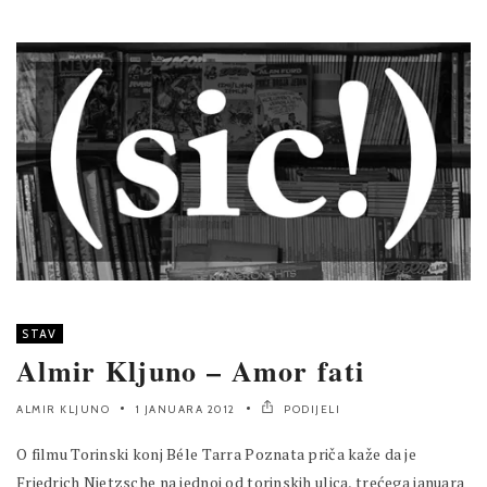
STAV
Almir Kljuno – Amor fati
ALMIR KLJUNO
1 JANUARA 2012
PODIJELI
O filmu Torinski konj Béle Tarra Poznata priča kaže da je
Friedrich Nietzsche na jednoj od torinskih ulica, trećega januara