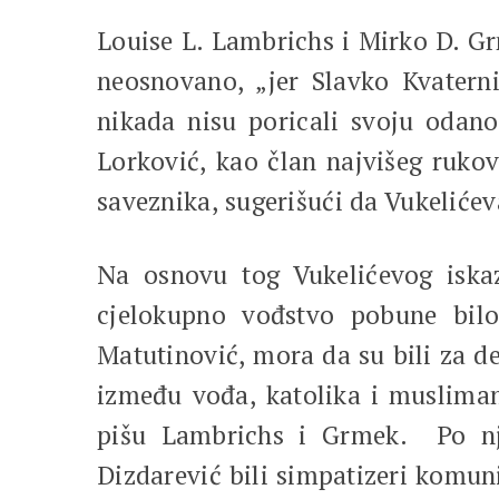
Louise L. Lambrichs i Mirko D. Gr
neosnovano, „jer Slavko Kvaternik
nikada nisu poricali svoju odan
Lorković, kao član najvišeg ruko
saveznika, sugerišući da Vukeliće
Na osnovu tog Vukelićevog iskaza
cjelokupno vođstvo pobune bilo 
Matutinović, mora da su bili za d
između vođa, katolika i muslimana
pišu Lambrichs i Grmek. Po nji
Dizdarević bili simpatizeri komun