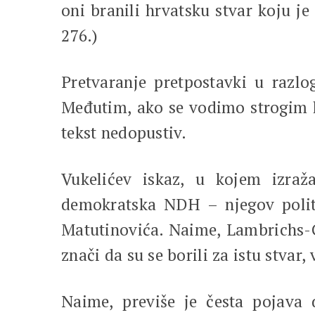
oni branili hrvatsku stvar koju je 
276.)
Pretvaranje pretpostavki u razlo
Međutim, ako se vodimo strogim kr
tekst nedopustiv.
Vukelićev iskaz, u kojem izra
demokratska NDH – njegov politič
Matutinovića. Naime, Lambrich
znači da su se borili za istu stvar,
Naime, previše je česta pojava d