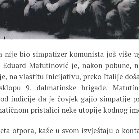
nije bio simpatizer komunista još više u
Eduard Matutinović je, nakon pobune, n
e, na vlastitu inicijativu, preko Italije doš
sklopu 9. dalmatinske brigade. Matutin
e od indicije da je čovjek gajio simpatij
 fanatičnom pristalici neke utopije kodnog
reta otpora, kaže u svom izvještaju o kon