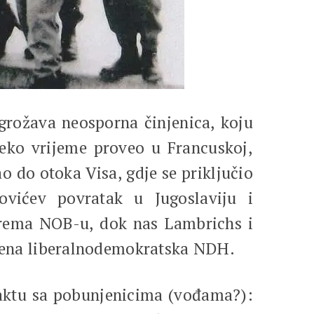
grožava neosporna činjenica, koju
eko vrijeme proveo u Francuskoj,
ao do otoka Visa, gdje se priključio
ovićev povratak u Jugoslaviju i
e prema NOB-u, dok nas Lambrichs i
 imena liberalnodemokratska NDH.
taktu sa pobunjenicima (vođama?):