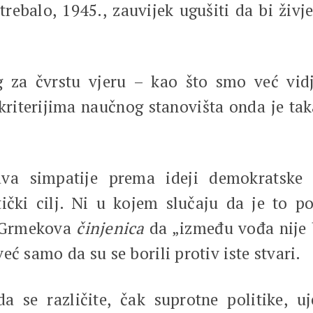
trebalo, 1945., zauvijek ugušiti da bi živj
g za čvrstu vjeru – kao što smo već vid
iterijima naučnog stanovišta onda je taka
žava simpatije prema ideji demokratske
ki cilj. Ni u kojem slučaju da je to poli
s-Grmekova
činjenica
da „između vođa nije 
 već samo da su se borili protiv iste stvari.
a se različite, čak suprotne politike, u