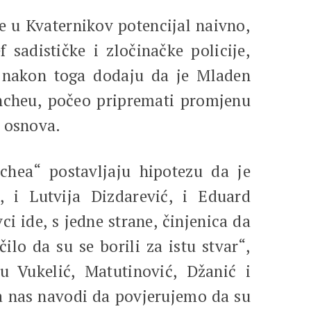
e u Kvaternikov potencijal naivno,
 sadističke i zločinačke policije,
h nakon toga dodaju da je Mladen
ancheu, počeo pripremati promjenu
z osnova.
nchea“ postavljaju hipotezu da je
, i Lutvija Dizdarević, i Eduard
 ide, s jedne strane, činjenica da
lo da su se borili za istu stvar“,
 Vukelić, Matutinović, Džanić i
ja nas navodi da povjerujemo da su