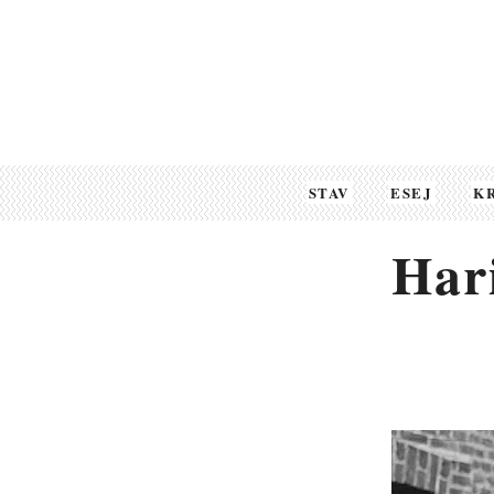
STAV
ESEJ
K
Har