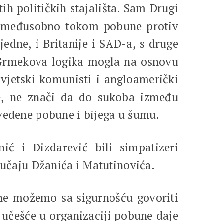
tih političkih stajališta. Sam Drugi
ali međusobno tokom pobune protiv
jedne, i Britanije i SAD-a, s druge
s-Grmekova logika mogla na osnovu
ovjetski komunisti i angloamerički
ne, ne znači da do sukoba između
zvedene pobune i bijega u šumu.
ić i Dizdarević bili simpatizeri
lučaju Džanića i Matutinovića.
 ne možemo sa sigurnošću govoriti
o učešće u organizaciji pobune daje