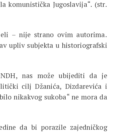
ela komunistička Jugoslavija“. (str.
jeli – nije strano ovim autorima.
v upliv subjekta u historiografski
 NDH, nas može ubijediti da je
tički cilj Džanića, Dizdarevića i
bilo nikakvog sukoba“ ne mora da
jedine da bi porazile zajedničkog