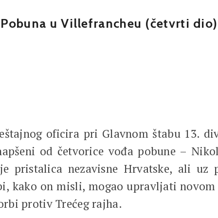
Pobuna u Villefrancheu (četvrti dio)
eštajnog oficira pri Glavnom štabu 13. divi
apšeni od četvorice vođa pobune – Nikola
 je pristalica nezavisne Hrvatske, ali uz
 bi, kako on misli, mogao upravljati nov
orbi protiv Trećeg rajha.