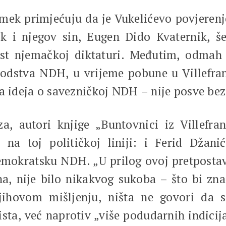
mek primjećuju da je Vukelićevo povjerenj
 i njegov sin, Eugen Dido Kvaternik, šef
ost njemačkoj diktaturi. Međutim, odma
vodstva NDH, u vrijeme pobune u Villefr
va ideja o savezničkoj NDH – nije posve be
, autori knjige „Buntovnici iz Villefra
na toj političkoj liniji: i Ferid Džanić
emokratsku NDH. „U prilog ovoj pretpostavci
, nije bilo nikakvog sukoba – što bi znači
hovom mišljenju, ništa ne govori da su
ista, već naprotiv „više podudarnih indici