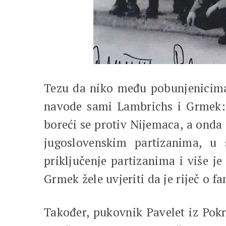
Tezu da niko među pobunjenicima 
navode sami Lambrichs i Grmek: 
boreći se protiv Nijemaca, a onda j
jugoslovenskim partizanima, u 
priključenje partizanima i više j
Grmek žele uvjeriti da je riječ o
Također, pukovnik Pavelet iz Pok