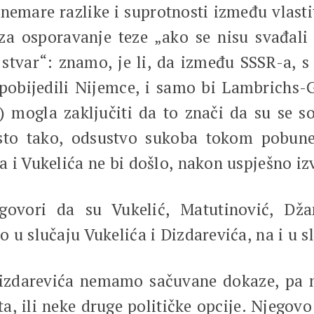
anemare razlike i suprotnosti između vlasti
t za osporavanje teze „ako se nisu svađ
stvar“: znamo, je li, da između SSSR-a, s 
u pobijedili Nijemce, i samo bi Lambrich
) mogla zaključiti da to znači da su se s
 Isto tako, odsustvo sukoba tokom pobu
a i Vukelića ne bi došlo, nakon uspješno i
govori da su Vukelić, Matutinović, Džan
 u slučaju Vukelića i Dizdarevića, na i u s
 Dizdarevića nemamo sačuvane dokaze, pa
sta, ili neke druge političke opcije. Njegov