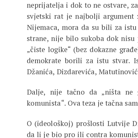
neprijatelja i dok to ne ostvare, z
svjetski rat je najbolji argumen
Nijemaca, mora da su bili za istu 
strane, nije bilo sukoba dok nis
„čiste logike“ (bez dokazne građe
demokrate borili za istu stvar.
Džanića, Dizdarevića, Matutinović
Dalje, nije tačno da „ništa ne 
komunista“. Ova teza je tačna samo
O (ideološkoj) prošlosti Lutvije
da li je bio pro ili contra komuni