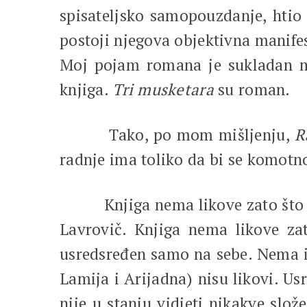
spisateljsko samopouzdanje, htio 
postoji njegova objektivna manif
Moj pojam romana je sukladan mo
knjiga.
Tri musketara
su roman.
Tako, po mom mišljenju,
R
radnje ima toliko da bi se komotno 
Knjiga nema likove zato što se gl
Lavrovič. Knjiga nema likove za
usredsređen samo na sebe. Nema ih 
Lamija i Arijadna) nisu likovi. Us
nije u stanju vidjeti nikakve slož