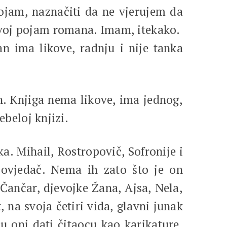
pojam, naznačiti da ne vjerujem da
svoj pojam romana. Imam, itekako.
 ima likove, radnju i nije tanka
n. Knjiga nema likove, ima jednog,
ebeloj knjizi.
. Mihail, Rostropovič, Sofronije i
povjedač. Nema ih zato što je on
 Čančar, djevojke Žana, Ajsa, Nela,
 na svoja četiri vida, glavni junak
su oni dati čitaocu kao karikature,