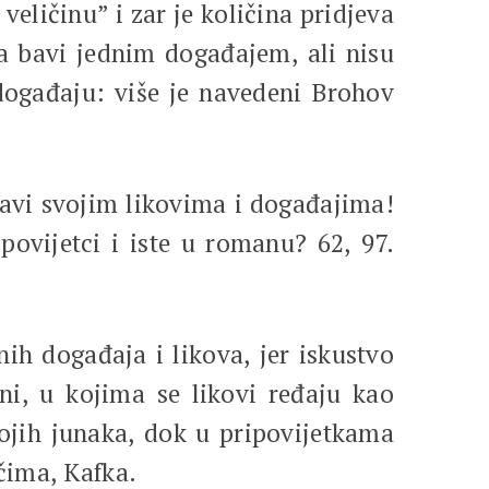
ličinu” i zar je količina pridjeva
a bavi jednim događajem, ali nisu
 događaju: više je navedeni Brohov
avi svojim likovima i događajima!
povijetci i iste u romanu? 62, 97.
 događaja i likova, jer iskustvo
ni, u kojima se likovi ređaju kao
vojih junaka, dok u pripovijetkama
čima, Kafka.