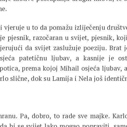
ne.
jeruje u to da pomažu izliječenju društve
 pjesnik, razočaran u svijet, pjesnik, koji
erujući da svijet zaslužuje poeziju. Brat je
jeća patetičnu ljubav, a kasnije je os
otica, prema kojoj Mihail osjeća ljubav, a 
o slične, dok su Lamija i Nela još identičn
. Pa, dobro, to rade sve majke. Karlo z
i da bi se svijet lako mogao popraviti, sa