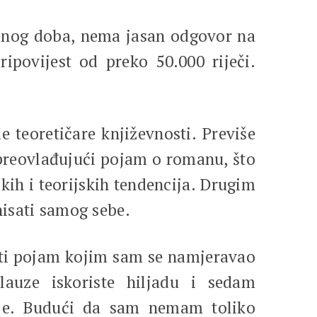
og doba, nema jasan odgovor na
ipovijest od preko 50.000 riječi.
teoretičare književnosti. Previše
u preovlađujući pojam o romanu, što
kih i teorijskih tendencija. Drugim
nisati samog sebe.
ti pojam kojim sam se namjeravao
klauze iskoriste hiljadu i sedam
nje. Budući da sam nemam toliko