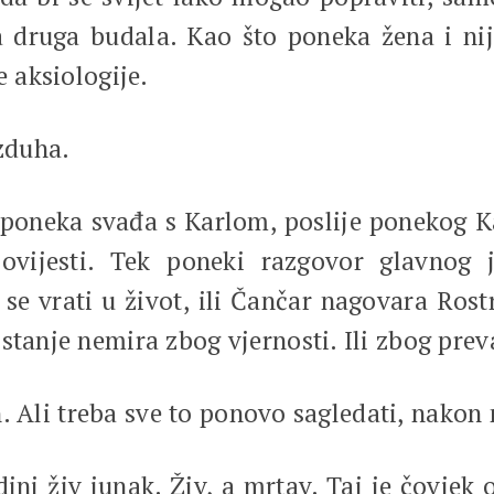
a druga budala. Kao što poneka žena i nij
e aksiologije.
zduha.
eka svađa s Karlom, poslije ponekog Ka
ovijesti. Tek poneki razgovor glavnog
e vrati u život, ili Čančar nagovara Rost
stanje nemira zbog vjernosti. Ili zbog pre
i treba sve to ponovo sagledati, nakon n
živ junak. Živ, a mrtav. Taj je čovjek o