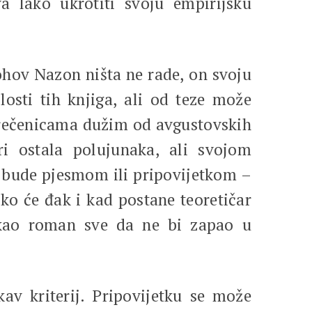
a lako ukrotiti svoju empirijsku
ov Nazon ništa ne rade, on svoju
osti tih knjiga, ali od teze može
ra rečenicama dužim od avgustovskih
i ostala polujunaka, ali svojom
 bude pjesmom ili pripovijetkom –
ko će đak i kad postane teoretičar
i kao roman sve da ne bi zapao u
kriterij. Pripovijetku se može