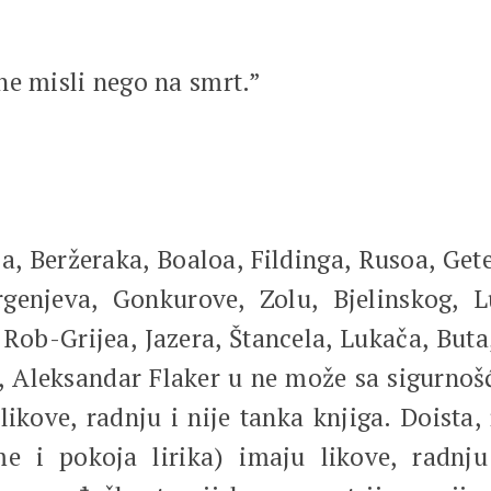
ne misli nego na smrt.”
Beržeraka, Boaloa, Fildinga, Rusoa, Gete
urgenjeva, Gonkurove, Zolu, Bjelinskog, 
 Rob-Grijea, Jazera, Štancela, Lukača, Buta
, Aleksandar Flaker u ne može sa sigurno
ove, radnju i nije tanka knjiga. Doista, 
me i pokoja lirika) imaju likove, radnju