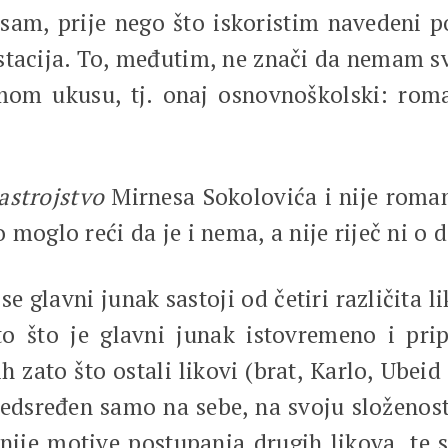
sam, prije nego što iskoristim navedeni 
estacija. To, međutim, ne znači da nemam 
m ukusu, tj. onaj osnovnoškolski: roman
astrojstvo
Mirnesa Sokolovića i nije roma
moglo reći da je i nema, a nije riječ ni o d
avni junak sastoji od četiri različita lika
to što je glavni junak istovremeno i pri
zato što ostali likovi (brat, Karlo, Ubeid
redsređen samo na sebe, na svoju složenost,
enije motive postupanja drugih likova, te 