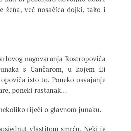
e žena, već nosačica dojki, tako i
rlovog nagovaranja Rostropoviča
 junaka s Čančarom, u kojem ili
ropoviča isto to. Poneko osvajanje
vare, poneki rastanak…
ekoliko riječi o glavnom junaku.
psjednut vlastitom smrću. Neki je