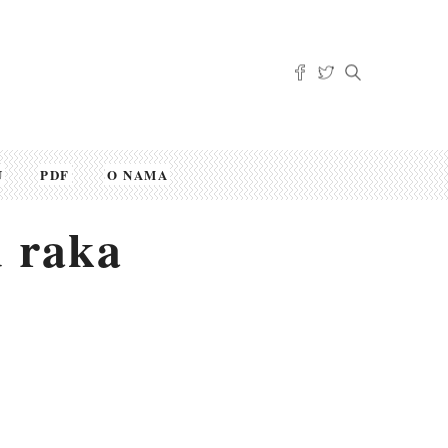
U
PDF
O NAMA
 raka