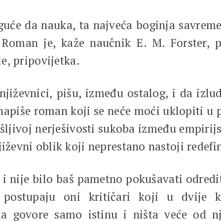
da nauka, ta najveća boginja savremen
Roman je, kaže naučnik E. M. Forster, pr
le, pripovijetka.
nici, pišu, između ostalog, i da izlude 
e napiše roman koji se neće moći uklopiti 
ljivoj nerješivosti sukoba između empirijs
jiževni oblik koji neprestano nastoji redefi
 nije bilo baš pametno pokušavati odredi
a, postupaju oni kritičari koji u dvije 
da govore samo istinu i ništa veće od 