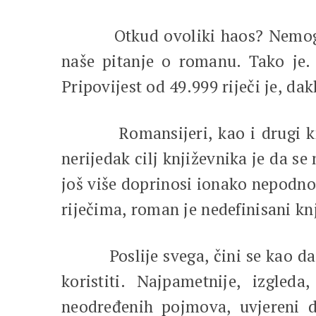
Otkud ovoliki haos? Nemoguće 
naše pitanje o romanu. Tako je. 
Pripovijest od 49.999 riječi je, dak
Romansijeri, kao i drugi književ
nerijedak cilj književnika je da s
još više doprinosi ionako nepodnoš
riječima, roman je nedefinisani kn
Poslije svega, čini se kao da i
koristiti. Najpametnije, izgled
neodređenih pojmova, uvjereni 