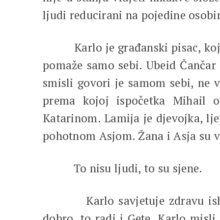
ljudi reducirani na pojedine osobi
Karlo je građanski pisac, koji v
pomaže samo sebi. Ubeid Čančar je
smisli govori je samom sebi, ne vj
prema kojoj ispočetka Mihail os
Katarinom. Lamija je djevojka, ljep
pohotnom Asjom. Žana i Asja su vrl
To nisu ljudi, to su sjene.
Karlo savjetuje zdravu ishranu
dobro, to radi i Gete. Karlo misl