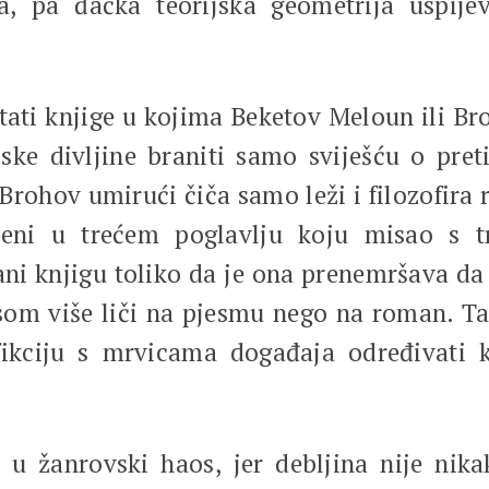
, pa đačka teorijska geometrija uspijev
knjige u kojima Beketov Meloun ili Broh
e divljine braniti samo sviješću o pretil
. Brohov umirući čiča samo leži i filozofi
jeni u trećem poglavlju koju misao s tr
ni knjigu toliko da je ona prenemršava da
ksom više liči na pjesmu nego na roman. Ta
 fikciju s mrvicama događaja određivat
ovski haos, jer debljina nije nikakav 