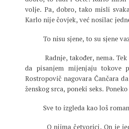
volje. Pa, dobro, tako misli svak
Karlo nije čovjek, već nosilac jedn
To nisu sjene, to su sjene va
Radnje, također, nema. Tek pon
da pisanjem mijenjaju tokove p
Rostropovič nagovara Čančara da s
ženskog srca, poneki seks. Poneko 
Sve to izgleda kao loš roman. Al
O njima četvorici. On je jedini 