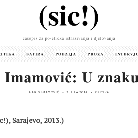
časopis za po-etička istraživanja i djelovanja
RITIKA
SATIRA
POEZIJA
PROZA
INTERVJ
s Imamović: U znaku
HARIS IMAMOVIĆ
7 JULA 2014
KRITIKA
c!), Sarajevo, 2013.)