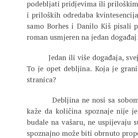
podebljati pridjevima ili prilošk
i priloških odredaba kvintesenci
samo Borhes i Danilo Kiš pisali p
roman
usmjeren na jedan događaj
Jedan ili više događaja, svejedn
To je opet debljina. Koja je gran
stranica?
Debljina ne nosi sa sobom nužno
kaže da količina spoznaje nije j
budale na vašaru, ne uspijevaju s
spoznajno može biti obrnuto propo