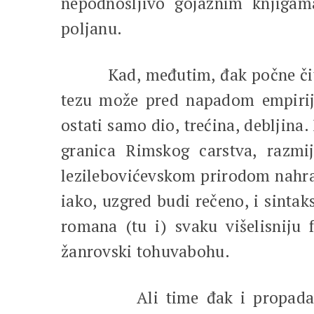
nepodnošljivo gojaznim knjigama
poljanu.
Kad, međutim, đak počne čitati 
tezu može pred napadom empirijsk
ostati samo dio, trećina, debljina
granica Rimskog carstva, razmi
lezilebovićevskom prirodom nahra
iako, uzgred budi rečeno, i sinta
romana (tu i) svaku višelisniju
žanrovski tohuvabohu.
Ali time đak i propada u žanr