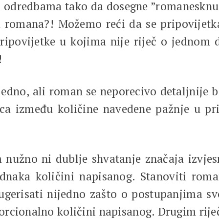
im odredbama tako da dosegne ”romanesknu ve
ja romana?! Možemo reći da se pripovijetk
ripovijetke u kojima nije riječ o jednom
!
o, ali roman se neporecivo detaljnije b
ica između količine navedene pažnje u pri
 ni dublje shvatanje značaja izvjesnih
ednaka količini napisanog. Stanoviti roma
ugerisati nijedno zašto o postupanjima s
rcionalno količini napisanog. Drugim rije