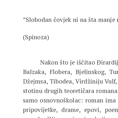
”Slobodan čovjek ni na šta manje 
(Spinoza)
Nakon što je iščitao Đirardija, 
Balzaka, Flobera, Bjelinskog, T
Džejmsa, Tibodea, Virdžiniju Vulf,
stotinu drugih teoretičara romana
samo osnovnoškolac: roman ima lik
pripovijetke, drame, epovi, poe