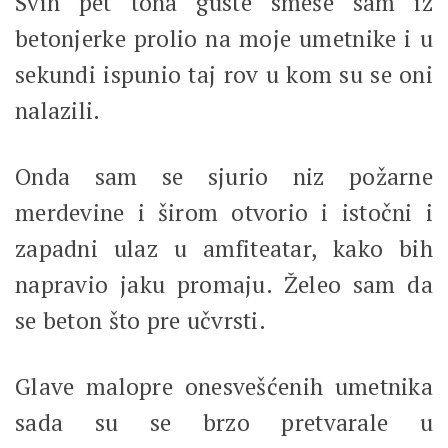
Svih pet tona guste smeše sam iz
betonjerke prolio na moje umetnike i u
sekundi ispunio taj rov u kom su se oni
nalazili.
Onda sam se sjurio niz požarne
merdevine i širom otvorio i istočni i
zapadni ulaz u amfiteatar, kako bih
napravio jaku promaju. Želeo sam da
se beton što pre učvrsti.
Glave malopre onesvešćenih umetnika
sada su se brzo pretvarale u