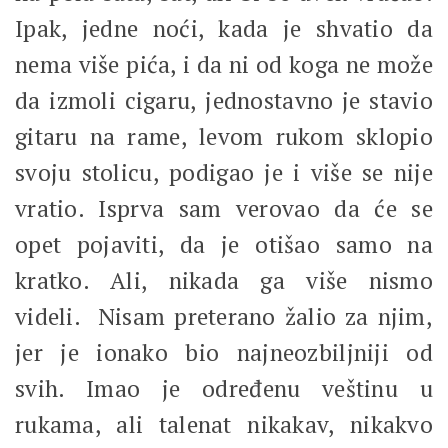
Ipak, jedne noći, kada je shvatio da
nema više pića, i da ni od koga ne može
da izmoli cigaru, jednostavno je stavio
gitaru na rame, levom rukom sklopio
svoju stolicu, podigao je i više se nije
vratio. Isprva sam verovao da će se
opet pojaviti, da je otišao samo na
kratko. Ali, nikada ga više nismo
videli. Nisam preterano žalio za njim,
jer je ionako bio najneozbiljniji od
svih. Imao je određenu veštinu u
rukama, ali talenat nikakav, nikakvo