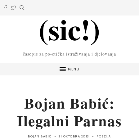
časopis za po-etička istraživanja i djelovanja
MENU
Bojan Babić:
Ilegalni Parnas
BOJAN BABIĆ
31 OKTOBRA 2013
POEZIJA