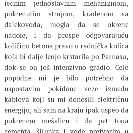
jednim jednostavnim mehanizmom,
pokrenutim strujom, kradenom sa
dalekovoda, mogla da se okrene
nadole, i da prospe odgovarajuću
količinu betona pravo u radnička kolica
koja bi dalje lenjo krstarila po Parnasu,
dok se on još intenzivno gradio. Celo
popodne mi je bilo potrebno da
uspostavim pokidane veze između
kablova koji su mi donosili električnu
energiju, ali sam na kraju ipak uspeo da
pokrenem mešalicu i da pet tona
cementa, šljunka i vode pretvorim u