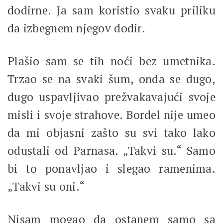
dodirne. Ja sam koristio svaku priliku
da izbegnem njegov dodir.
Plašio sam se tih noći bez umetnika.
Trzao se na svaki šum, onda se dugo,
dugo uspavljivao prežvakavajući svoje
misli i svoje strahove. Bordel nije umeo
da mi objasni zašto su svi tako lako
odustali od Parnasa. „Takvi su.“ Samo
bi to ponavljao i slegao ramenima.
„Takvi su oni.“
Nisam mogao da ostanem samo sa