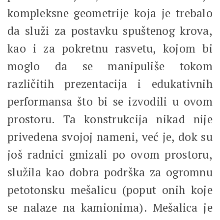
kompleksne geometrije koja je trebalo
da služi za postavku spuštenog krova,
kao i za pokretnu rasvetu, kojom bi
moglo da se manipuliše tokom
različitih prezentacija i edukativnih
performansa što bi se izvodili u ovom
prostoru. Ta konstrukcija nikad nije
privedena svojoj nameni, već je, dok su
još radnici gmizali po ovom prostoru,
služila kao dobra podrška za ogromnu
petotonsku mešalicu (poput onih koje
se nalaze na kamionima). Mešalica je