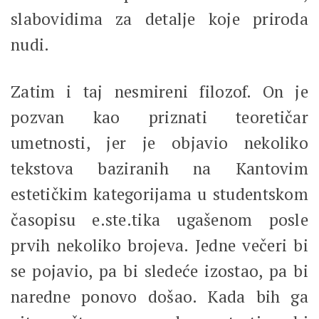
slabovidima za detalje koje priroda
nudi.
Zatim i taj nesmireni filozof. On je
pozvan kao priznati teoretičar
umetnosti, jer je objavio nekoliko
tekstova baziranih na Kantovim
estetičkim kategorijama u studentskom
časopisu e.ste.tika ugašenom posle
prvih nekoliko brojeva. Jedne večeri bi
se pojavio, pa bi sledeće izostao, pa bi
naredne ponovo došao. Kada bih ga