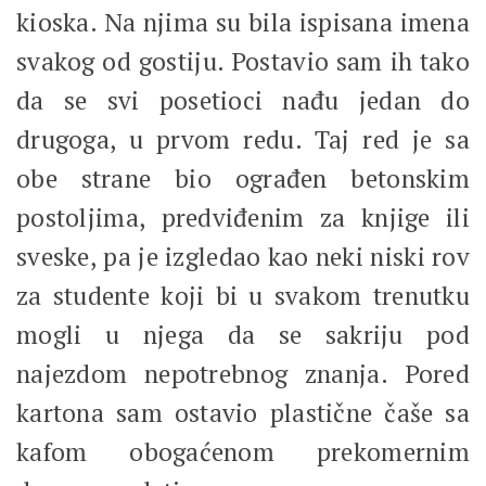
kioska. Na njima su bila ispisana imena
svakog od gostiju. Postavio sam ih tako
da se svi posetioci nađu jedan do
drugoga, u prvom redu. Taj red je sa
obe strane bio ograđen betonskim
postoljima, predviđenim za knjige ili
sveske, pa je izgledao kao neki niski rov
za studente koji bi u svakom trenutku
mogli u njega da se sakriju pod
najezdom nepotrebnog znanja. Pored
kartona sam ostavio plastične čaše sa
kafom obogaćenom prekomernim