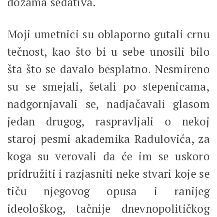
dozama sedativa.
Moji umetnici su oblaporno gutali crnu
tečnost, kao što bi u sebe unosili bilo
šta što se davalo besplatno. Nesmireno
su se smejali, šetali po stepenicama,
nadgornjavali se, nadjačavali glasom
jedan drugog, raspravljali o nekoj
staroj pesmi akademika Radulovića, za
koga su verovali da će im se uskoro
pridružiti i razjasniti neke stvari koje se
tiču njegovog opusa i ranijeg
ideološkog, tačnije dnevnopolitičkog