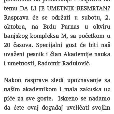
temu DA LI JE UMETNIK BESMRTAN?
Rasprava će se održati u subotu, 2.
oktobra, na Brdu Parnas u okviru
banjskog kompleksa M, sa početkom u
20 časova. Specijalni gost će biti naš
uvaženi pesnik i član Akademije nauka
i umetnosti, Radomir Radulović.
Nakon rasprave sledi upoznavanje sa
našim akademikom i mala zakuska uz
piće za sve goste. Iskreno se nadamo
da ćete ovaj događaj uveličati svojim