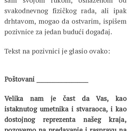
sam svojom rukom, osnaženom od
svakodnevnog fizičkog rada, ali ipak
drhtavom, mogao da ostvarim, ispišem
pozivnice za jedan budući događaj.
Tekst na pozivnici je glasio ovako:
Poštovani ___________________
Velika nam je čast da Vas, kao
istaknutog umetnika i stvaraoca, i kao
dostojnog reprezenta našeg kraja,
pozovemo na predavanje i raspravu na