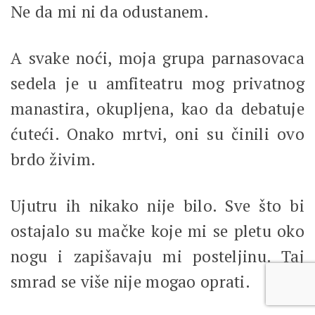
Ne da mi ni da odustanem.
A svake noći, moja grupa parnasovaca
sedela je u amfiteatru mog privatnog
manastira, okupljena, kao da debatuje
ćuteći. Onako mrtvi, oni su činili ovo
brdo živim.
Ujutru ih nikako nije bilo. Sve što bi
ostajalo su mačke koje mi se pletu oko
nogu i zapišavaju mi posteljinu. Taj
smrad se više nije mogao oprati.