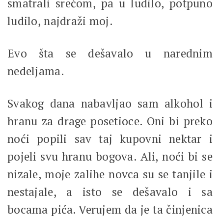
smatrali srećom, pa u ludilo, potpuno
ludilo, najdraži moj.
Evo šta se dešavalo u narednim
nedeljama.
Svakog dana nabavljao sam alkohol i
hranu za drage posetioce. Oni bi preko
noći popili sav taj kupovni nektar i
pojeli svu hranu bogova. Ali, noći bi se
nizale, moje zalihe novca su se tanjile i
nestajale, a isto se dešavalo i sa
bocama pića. Verujem da je ta činjenica