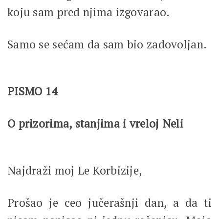
koju sam pred njima izgovarao.
Samo se sećam da sam bio zadovoljan.
PISMO 14
O prizorima, stanjima i vreloj Neli
Najdraži moj Le Korbizije,
Prošao je ceo jučerašnji dan, a da ti