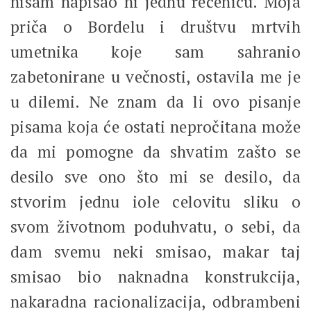
nisam napisao ni jednu rečenicu. Moja
priča o Bordelu i društvu mrtvih
umetnika koje sam sahranio
zabetonirane u večnosti, ostavila me je
u dilemi. Ne znam da li ovo pisanje
pisama koja će ostati nepročitana može
da mi pomogne da shvatim zašto se
desilo sve ono što mi se desilo, da
stvorim jednu iole celovitu sliku o
svom životnom poduhvatu, o sebi, da
dam svemu neki smisao, makar taj
smisao bio naknadna konstrukcija,
nakaradna racionalizacija, odbrambeni