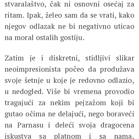
stvaralaštvo, čak ni osnovni osećaj za
ritam. Ipak, želeo sam da se vrati, kako
njegov odlazak ne bi negativno uticao
na moral ostalih gostiju.
Zatim je i diskretni, stidljivi slikar
neoimpresionista počeo da produžava
svoje šetnje u koje je redovno odlazio,
u nedogled. Više bi vremena provodio
tragajući za nekim pejzažom koji bi
gutao očima ne delajući, nego boraveći
na Parnasu i deleći svoja dragocena
iskustva sa platnom i sa nama,