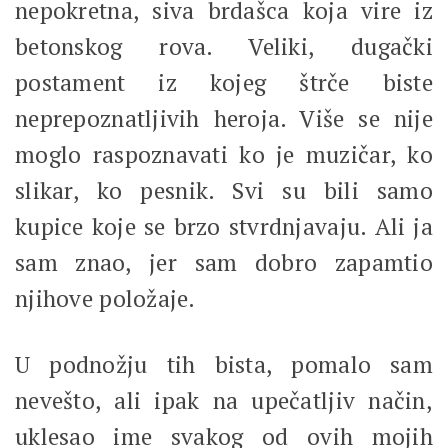
nepokretna, siva brdašca koja vire iz
betonskog rova. Veliki, dugački
postament iz kojeg štrče biste
neprepoznatljivih heroja. Više se nije
moglo raspoznavati ko je muzičar, ko
slikar, ko pesnik. Svi su bili samo
kupice koje se brzo stvrdnjavaju. Ali ja
sam znao, jer sam dobro zapamtio
njihove položaje.
U podnožju tih bista, pomalo sam
nevešto, ali ipak na upečatljiv način,
uklesao ime svakog od ovih mojih