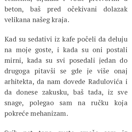
beton, baš pred očekivani dolazak
velikana našeg kraja.
Kad su sedativi iz kafe počeli da deluju
na moje goste, i kada su oni postali
mirni, kada su svi posedali jedan do
drugoga pitavši se gde je više onaj
arhitekta, da nam dovede Radulovića i
da donese zakusku, baš tada, iz sve
snage, polegao sam na ručku koja
pokreće mehanizam.