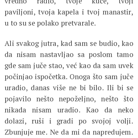
vredno radio, tvoje kuće, tvoji
paviljoni, tvoja kapela i tvoj manastir,
u to su se polako pretvarale.
Ali svakog jutra, kad sam se budio, kao
da nisam nastavljao sa poslom tamo
gde sam juče stao, već kao da sam uvek
počinjao ispočetka. Onoga što sam juče
uradio, danas više ne bi bilo. Ili bi se
pojavilo nešto nepoželjno, nešto što
nikada nisam uradio. Kao da neko
dolazi, ruši i gradi po svojoj volji.
Zbunjuje me. Ne da mi da napredujem.