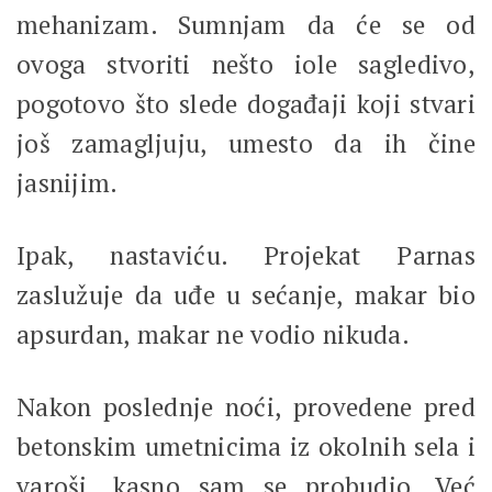
mehanizam. Sumnjam da će se od
ovoga stvoriti nešto iole sagledivo,
pogotovo što slede događaji koji stvari
još zamagljuju, umesto da ih čine
jasnijim.
Ipak, nastaviću. Projekat Parnas
zaslužuje da uđe u sećanje, makar bio
apsurdan, makar ne vodio nikuda.
Nakon poslednje noći, provedene pred
betonskim umetnicima iz okolnih sela i
varoši, kasno sam se probudio. Već