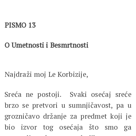
PISMO 13
O Umetnosti i Besmrtnosti
Najdraži moj Le Korbizije,
Sreća ne postoji. Svaki osećaj sreće
brzo se pretvori u sumnjičavost, pa u
grozničavo držanje za predmet koji je
bio izvor tog osećaja što smo ga