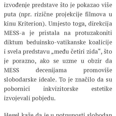
izvođenje predstave što je pokazao više
puta (npr. rizične projekcije filmova u
kinu Kriterion). Umjesto toga, direkcija
MESS-a je pristala na protuzakoniti
diktum beduinsko-vatikanske koalicije
i svela predstavu „među četiri zida“, što
je porazno, ako se uzme u obzir da
MESS decenijama promoviše
slobodarske ideale. To je značilo da su
pobornici inkvizitorske estetike
izvojevali pobjedu.
Hegel kaže da je u potpunosti slobodan