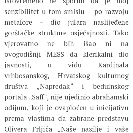
istovremeno ne sporim da je moj
senzibilitet u tom smislu – po razvoju
metafore – dio julara naslijeđene
gorštačke strukture osjećajnosti. Tako
vjerovatno ne bih išao ni na
ovogodišnji MESS da klerikalni dio
javnosti, u vidu Kardinala
vrhbosanskog, Hrvatskog kulturnog
društva „Napredak“ i beduinskog
portala „Saff“, nije ujedinio abrahamski
odijum, koji je ovaploćen u inicijativu
prema vlastima da zabrane predstavu
Olivera Frljića „Naše nasilje i vaše