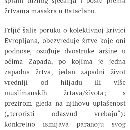
spram tužnog sjećanja i pošte prema
žrtvama masakra u Bataclanu.
Frljić šalje poruku o kolektivnoj krivici
Evropljana, obezvređuje žrtve koje oni
podnose, osuđuje dvostruke aršine u
očima Zapada, po kojima je jedna
zapadna žrtva, jedan zapadni život
vredniji od hiljadu ili više
muslimanskih žrtava/života; s
prezirom gleda na njihovu uplašenost
(„teroristi odasvud vrebaju“):
konkretno ismijava paranoju svog