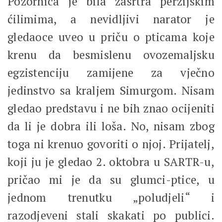
Pozornica je bila zasrtra perzijskim
ćilimima, a nevidljivi narator je
gledaoce uveo u priču o pticama koje
krenu da besmislenu ovozemaljsku
egzistenciju zamijene za vječno
jedinstvo sa kraljem Simurgom. Nisam
gledao predstavu i ne bih znao ocijeniti
da li je dobra ili loša. No, nisam zbog
toga ni krenuo govoriti o njoj. Prijatelj,
koji ju je gledao 2. oktobra u SARTR-u,
pričao mi je da su glumci-ptice, u
jednom trenutku „poludjeli“ i
razodjeveni stali skakati po publici.