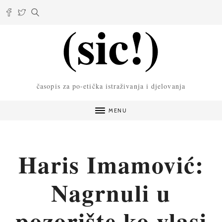
časopis za po-etička istraživanja i djelovanja
MENU
Haris Imamović:
Nagrnuli u
pozorište ko vlasi