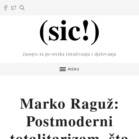
časopis za po-etička istraživanja i djelovanja
MENU
Marko Raguž:
Postmoderni
totalitarizam, šta