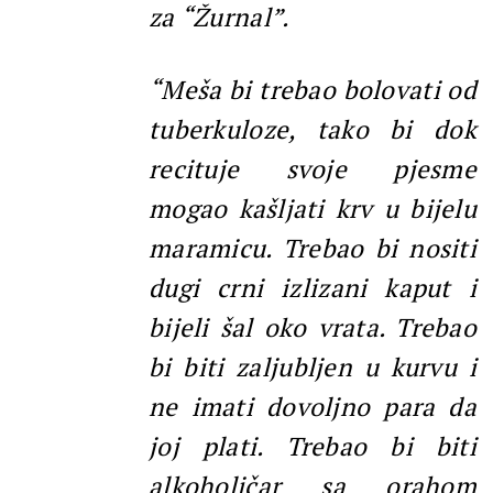
za “Žurnal”.
“
Meša bi trebao bolovati od
tuberkuloze, tako bi dok
recituje svoje pjesme
mogao kašljati krv u bijelu
maramicu. Trebao bi nositi
dugi crni izlizani kaput i
bijeli šal oko vrata. Trebao
bi biti zaljubljen u kurvu i
ne imati dovoljno para da
joj plati. Trebao bi biti
alkoholičar sa orahom