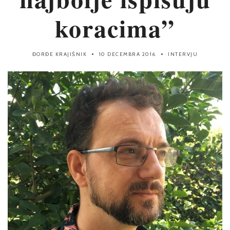
koracima”
ĐORĐE KRAJIŠNIK
10 DECEMBRA 2016
INTERVJU