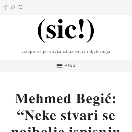
časopis za po-etička istraživanja i djelovanja
MENU
Mehmed Begić:
“Neke stvari se
najbolje ispisuju