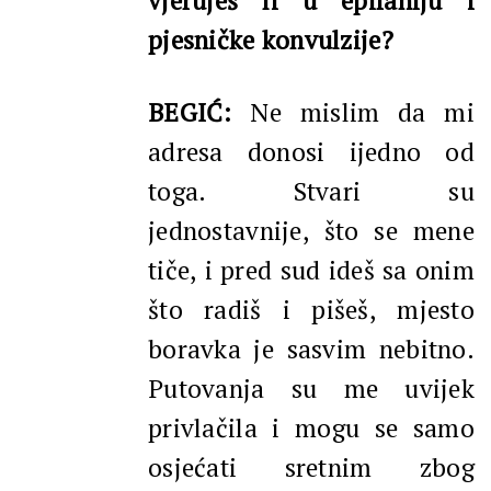
vjeruješ li u epifaniju i
pjesničke konvulzije?
BEGIĆ:
Ne mislim da mi
adresa donosi ijedno od
toga. Stvari su
jednostavnije, što se mene
tiče, i pred sud ideš sa onim
što radiš i pišeš, mjesto
boravka je sasvim nebitno.
Putovanja su me uvijek
privlačila i mogu se samo
osjećati sretnim zbog