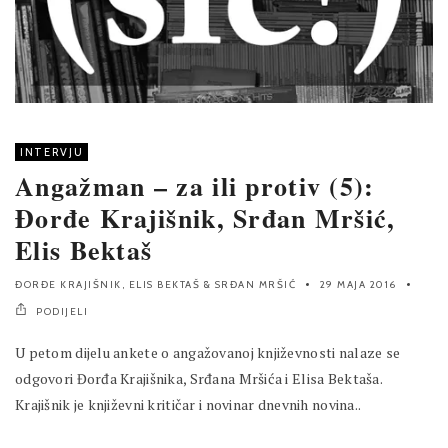
INTERVJU
Angažman – za ili protiv (5):
Đorđe Krajišnik, Srđan Mršić,
Elis Bektaš
ĐORĐE KRAJIŠNIK
,
ELIS BEKTAŠ
&
SRĐAN MRŠIĆ
29 MAJA 2016
PODIJELI
U petom dijelu ankete o angažovanoj književnosti nalaze se
odgovori Đorđa Krajišnika, Srđana Mršića i Elisa Bektaša.
Krajišnik je književni kritičar i novinar dnevnih novina..