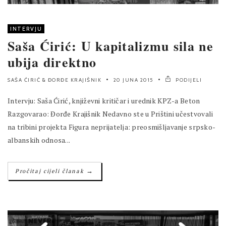
INTERVJU
Saša Ćirić: U kapitalizmu sila ne
ubija direktno
SAŠA ĆIRIĆ
&
ĐORĐE KRAJIŠNIK
20 JUNA 2015
PODIJELI
Intervju: Saša Ćirić, književni kritičar i urednik KPZ-a Beton
Razgovarao: Đorđe Krajišnik Nedavno ste u Prištini učestvovali
na tribini projekta Figura neprijatelja: preosmišljavanje srpsko-
albanskih odnosa...
→
Pročitaj cijeli članak