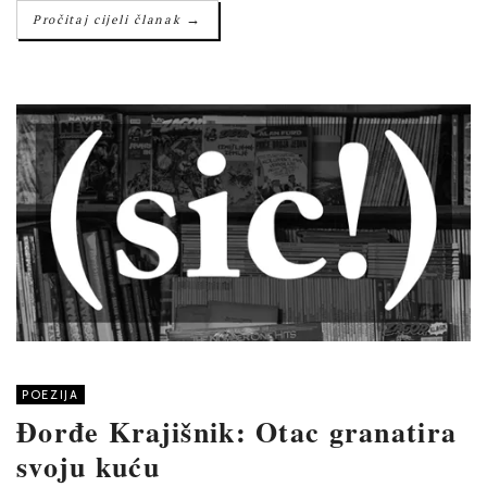
→
Pročitaj cijeli članak
POEZIJA
Đorđe Krajišnik: Otac granatira
svoju kuću