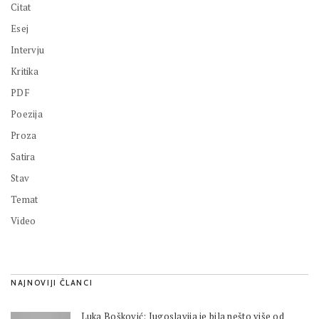
Citat
Esej
Intervju
Kritika
PDF
Poezija
Proza
Satira
Stav
Temat
Video
NAJNOVIJI ČLANCI
Luka Bošković: Jugoslavija je bila nešto više od