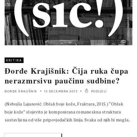
KRITIKA
Đorđe Krajišnik: Čija ruka čupa
nerazmrsivu paučinu sudbine?
ĐORĐE KRAJIŠNIK
12 DECEMBRA 2015
PODIJELI
(Nebojša Lujanović. Oblak boje kože, Fraktura, 2015.) “Oblak
boje kože” slojevito je komponirana romaneskna struktura
sastavljena od više pripovjedačkih linija. Svaka od njih bi mogla..