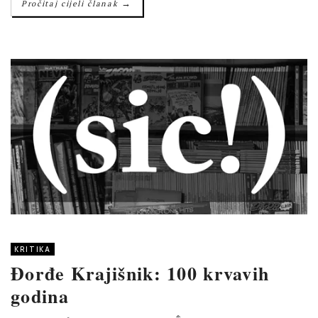
→
Pročitaj cijeli članak
KRITIKA
Đorđe Krajišnik: 100 krvavih
godina