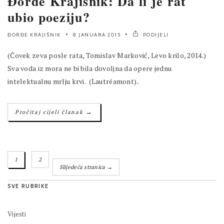
Đorđe Krajišnik: Da li je rat
ubio poeziju?
ĐORĐE KRAJIŠNIK
8 JANUARA 2015
PODIJELI
(Čovek zeva posle rata, Tomislav Marković, Levo krilo, 2014.)
Sva voda iz mora ne bi bila dovoljna da opere jednu
intelektualnu mrlju krvi. (Lautréamont)..
→
Pročitaj cijeli članak
1
2
Slijedeća stranica →
SVE RUBRIKE
Vijesti