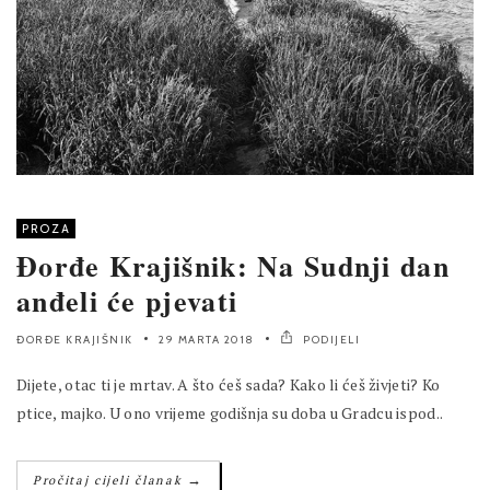
PROZA
Đorđe Krajišnik: Na Sudnji dan
anđeli će pjevati
ĐORĐE KRAJIŠNIK
29 MARTA 2018
PODIJELI
Dijete, otac ti je mrtav. A što ćeš sada? Kako li ćeš živjeti? Ko
ptice, majko. U ono vrijeme godišnja su doba u Gradcu ispod..
→
Pročitaj cijeli članak