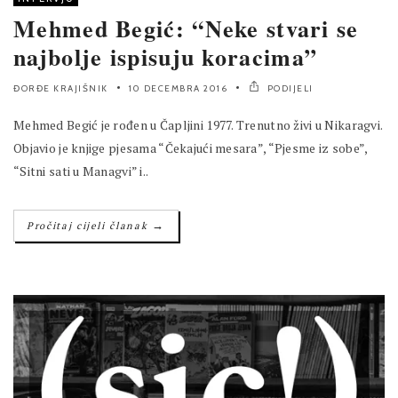
Mehmed Begić: “Neke stvari se
najbolje ispisuju koracima”
ĐORĐE KRAJIŠNIK
10 DECEMBRA 2016
PODIJELI
Mehmed Begić je rođen u Čapljini 1977. Trenutno živi u Nikaragvi.
Objavio je knjige pjesama “Čekajući mesara”, “Pjesme iz sobe”,
“Sitni sati u Managvi” i..
→
Pročitaj cijeli članak