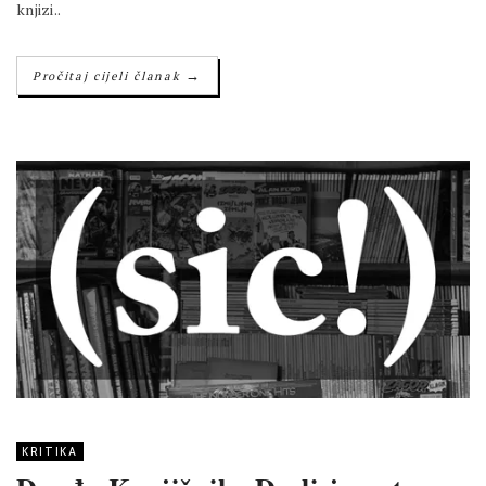
knjizi..
→
Pročitaj cijeli članak
KRITIKA