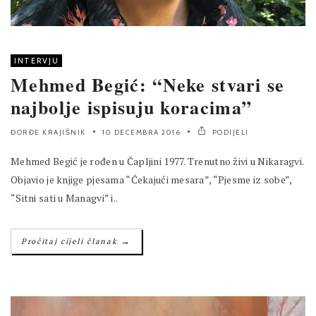
INTERVJU
Mehmed Begić: “Neke stvari se
najbolje ispisuju koracima”
ĐORĐE KRAJIŠNIK
10 DECEMBRA 2016
PODIJELI
Mehmed Begić je rođen u Čapljini 1977. Trenutno živi u Nikaragvi.
Objavio je knjige pjesama “Čekajući mesara”, “Pjesme iz sobe”,
“Sitni sati u Managvi” i..
→
Pročitaj cijeli članak