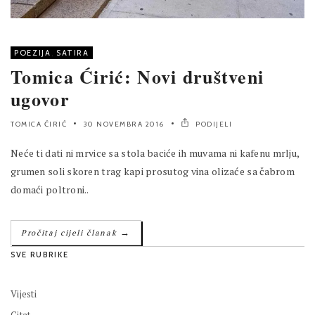
POEZIJA
,
SATIRA
Tomica Ćirić: Novi društveni
ugovor
TOMICA ĆIRIĆ
30 NOVEMBRA 2016
PODIJELI
Neće ti dati ni mrvice sa stola baciće ih muvama ni kafenu mrlju,
grumen soli skoren trag kapi prosutog vina olizaće sa čabrom
domaći poltroni..
→
Pročitaj cijeli članak
SVE RUBRIKE
Vijesti