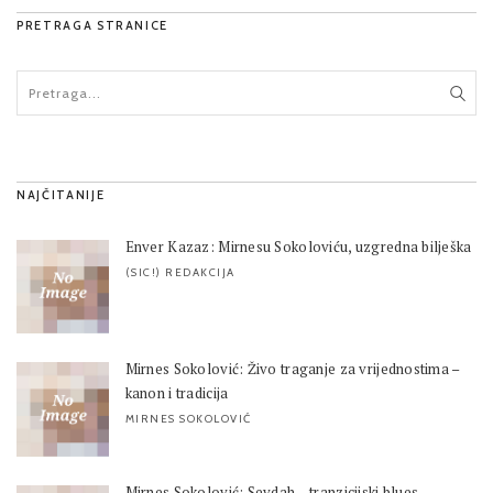
PRETRAGA STRANICE
NAJČITANIJE
Enver Kazaz: Mirnesu Sokoloviću, uzgredna bilješka
(SIC!) REDAKCIJA
Mirnes Sokolović: Živo traganje za vrijednostima –
kanon i tradicija
MIRNES SOKOLOVIĆ
Mirnes Sokolović: Sevdah – tranzicijski blues