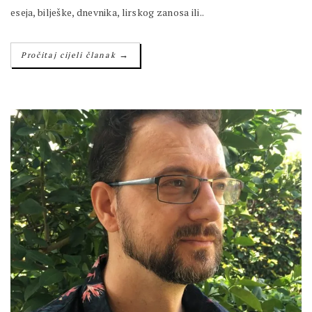
eseja, bilješke, dnevnika, lirskog zanosa ili..
→
Pročitaj cijeli članak