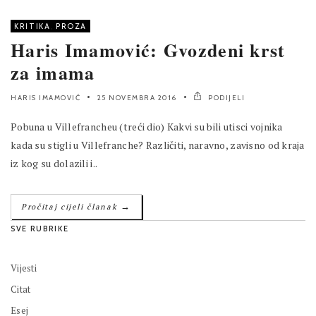
KRITIKA
,
PROZA
Haris Imamović: Gvozdeni krst
za imama
HARIS IMAMOVIĆ
25 NOVEMBRA 2016
PODIJELI
Pobuna u Villefrancheu (treći dio) Kakvi su bili utisci vojnika
kada su stigli u Villefranche? Različiti, naravno, zavisno od kraja
iz kog su dolazili i..
→
Pročitaj cijeli članak
SVE RUBRIKE
Vijesti
Citat
Esej