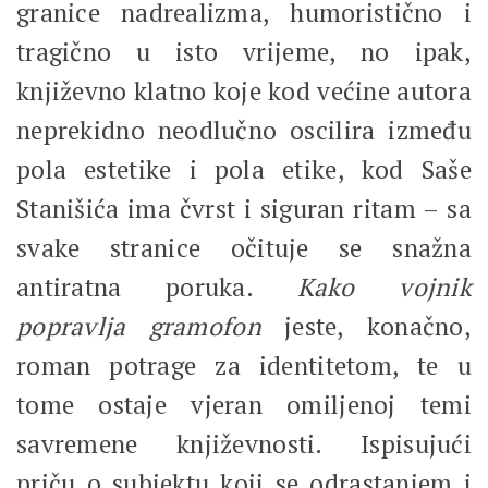
granice nadrealizma, humoristično i
tragično u isto vrijeme, no ipak,
književno klatno koje kod većine autora
neprekidno neodlučno oscilira između
pola estetike i pola etike, kod Saše
Stanišića ima čvrst i siguran ritam – sa
svake stranice očituje se snažna
antiratna poruka.
Kako vojnik
popravlja gramofon
jeste, konačno,
roman potrage za identitetom, te u
tome ostaje vjeran omiljenoj temi
savremene književnosti. Ispisujući
priču o subjektu koji se odrastanjem i