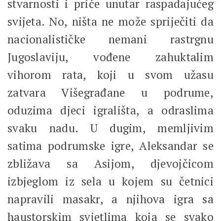
stvarnosti i priče unutar raspadajućeg
svijeta. No, ništa ne može spriječiti da
nacionalističke nemani rastrgnu
Jugoslaviju, vođene zahuktalim
vihorom rata, koji u svom užasu
zatvara Višegrađane u podrume,
oduzima djeci igrališta, a odraslima
svaku nadu. U dugim, memljivim
satima podrumske igre, Aleksandar se
zbližava sa Asijom, djevojčicom
izbjeglom iz sela u kojem su četnici
napravili masakr, a njihova igra sa
haustorskim svjetlima koja se svako