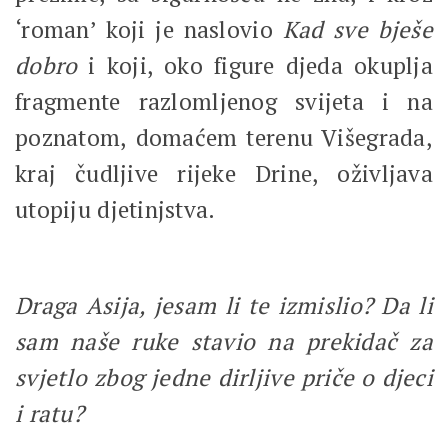
‘roman’ koji je naslovio
Kad
sve
bješe
dobro
i koji, oko figure djeda okuplja
fragmente razlomljenog svijeta i na
poznatom, domaćem terenu Višegrada,
kraj čudljive rijeke Drine, oživljava
utopiju djetinjstva.
Draga Asija, jesam li te izmislio? Da li
sam naše ruke stavio na prekidač za
svjetlo zbog jedne dirljive priče o djeci
i ratu?