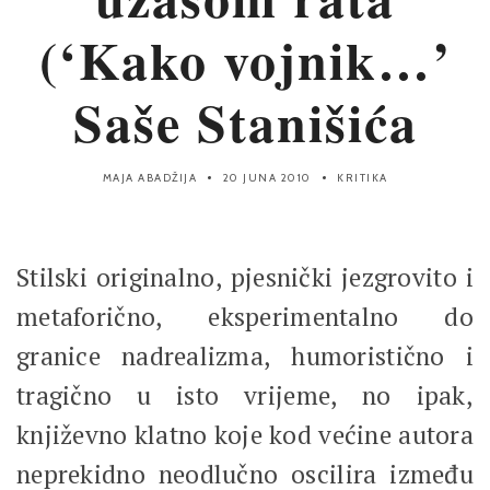
(‘Kako vojnik…’
Saše Stanišića
MAJA ABADŽIJA
20 JUNA 2010
KRITIKA
Stilski originalno, pjesnički jezgrovito i
metaforično, eksperimentalno do
granice nadrealizma, humoristično i
tragično u isto vrijeme, no ipak,
književno klatno koje kod većine autora
neprekidno neodlučno oscilira između