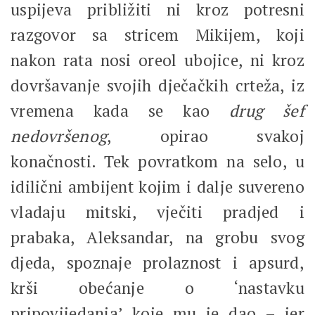
uspijeva približiti ni kroz potresni
razgovor sa stricem Mikijem, koji
nakon rata nosi oreol ubojice, ni kroz
dovršavanje svojih dječačkih crteža, iz
vremena kada se kao
drug
šef
nedovršenog
, opirao svakoj
konačnosti. Tek povratkom na selo, u
idilični ambijent kojim i dalje suvereno
vladaju mitski, vječiti pradjed i
prabaka, Aleksandar, na grobu svog
djeda, spoznaje prolaznost i apsurd,
krši obećanje o ‘nastavku
pripovijedanja’ koje mu je dao – jer