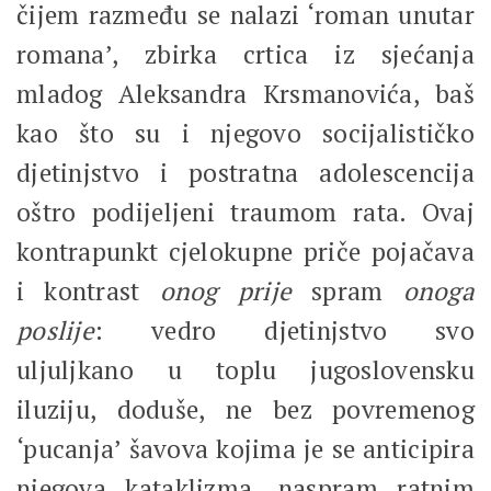
čijem razmeđu se nalazi ‘roman unutar
romana’, zbirka crtica iz sjećanja
mladog Aleksandra Krsmanovića, baš
kao što su i njegovo socijalističko
djetinjstvo i postratna adolescencija
oštro podijeljeni traumom rata. Ovaj
kontrapunkt cjelokupne priče pojačava
i kontrast
onog
prije
spram
onoga
poslije
: vedro djetinjstvo svo
uljuljkano u toplu jugoslovensku
iluziju, doduše, ne bez povremenog
‘pucanja’ šavova kojima je se anticipira
njegova kataklizma, naspram ratnim