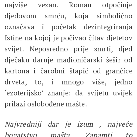
najviše vezan. Roman otpočinje
djedovom smrću, koja simbolično
označava i početak dezintegriranja
Istine na kojoj je počivao čitav djetetov
svijet. Neposredno prije smrti, djed
dječaku daruje mađioničarski šešir od
kartona i čarobni štapić od grančice
drveta, to, i mnogo više, jedno
‘ezoterijsko’ znanje: da svijetu uvijek
prilazi oslobođene mašte.
Najvredniji dar je izum , najveće
bogatstvo mašta. Zapamti to