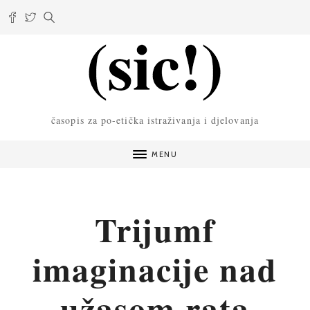
časopis za po-etička istraživanja i djelovanja
MENU
Trijumf
imaginacije nad
užasom rata