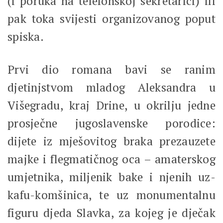
(i poruka na telefonskoj sekretarici) ili
pak toka svijesti organizovanog poput
spiska.
Prvi dio romana bavi se ranim
djetinjstvom mladog Aleksandra u
Višegradu, kraj Drine, u okrilju jedne
prosječne jugoslavenske porodice:
dijete iz mješovitog braka prezauzete
majke i flegmatičnog oca – amaterskog
umjetnika, miljenik bake i njenih uz-
kafu-komšinica, te uz monumentalnu
figuru djeda Slavka, za kojeg je dječak