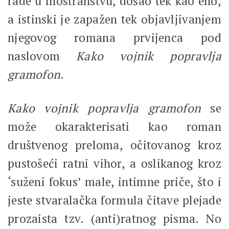
rade u inostranstvu, došao tek kao eho,
a istinski je zapažen tek objavljivanjem
njegovog romana prvijenca pod
naslovom
Kako
vojnik
popravlja
gramofon
.
Kako
vojnik
popravlja
gramofon
se
može okarakterisati kao roman
društvenog preloma, očitovanog kroz
pustošeći ratni vihor, a oslikanog kroz
‘suženi fokus’ male, intimne priče, što i
jeste stvaralačka formula čitave plejade
prozaista tzv. (anti)ratnog pisma. No