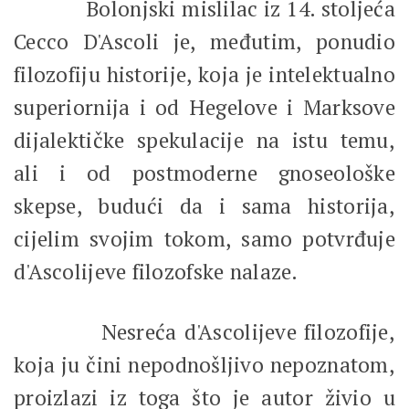
Bolonjski mislilac iz 14. stoljeća
Cecco D'Ascoli je, međutim, ponudio
filozofiju historije, koja je intelektualno
superiornija i od Hegelove i Marksove
dijalektičke spekulacije na istu temu,
ali i od postmoderne gnoseološke
skepse, budući da i sama historija,
cijelim svojim tokom, samo potvrđuje
d'Ascolijeve filozofske nalaze.
Nesreća d'Ascolijeve filozofije,
koja ju čini nepodnošljivo nepoznatom,
proizlazi iz toga što je autor živio u