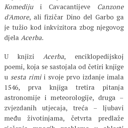
Komediju
i Cavacantijeve
Canzone
d'Amore
, ali fizičar Dino del Garbo ga
je tužio kod inkvizitora zbog njegovog
djela
Acerba
.
U knjizi
Acerba
, enciklopedijskoj
poemi, koja se sastojala od četiri knjige
u
sesta rimi
i svoje prvo izdanje imala
1546, prva knjiga tretira pitanja
astronomije i meteorologije, druga –
zvjezdanih utjecaja, treća – ljubavi
među životinjama, četvrta predlaže