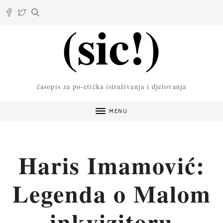
časopis za po-etička istraživanja i djelovanja
MENU
Haris Imamović:
Legenda o Malom
inkvizitoru