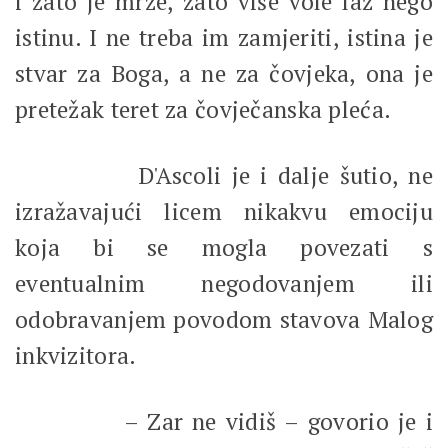
i zato je mrze, zato više vole laž nego
istinu. I ne treba im zamjeriti, istina je
stvar za Boga, a ne za čovjeka, ona je
pretežak teret za čovječanska pleća.
D'Ascoli je i dalje šutio, ne
izražavajući licem nikakvu emociju
koja bi se mogla povezati s
eventualnim negodovanjem ili
odobravanjem povodom stavova Malog
inkvizitora.
– Zar ne vidiš – govorio je i