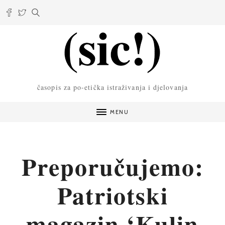
časopis za po-etička istraživanja i djelovanja
MENU
Preporučujemo:
Patriotski
magazin ‘Kulin