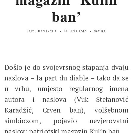
ban’
(SIC!) REDAKCIJA
16 JUNA 2010
SATIRA
Došlo je do svojevrsnog stapanja dvaju
naslova – la part du diable – tako da se
u vrhu, umjesto regularnog imena
autora i naslova (Vuk Stefanović
Karadžić, Crven ban), volšebnom
simbiozom, pojavio nevjerovatni
naslov: patriotski magazin Kulin ban.