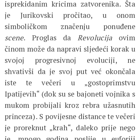
isprekidanim kricima zatvorenika. Šta
je Jurikovski pročitao, u onom
simboličkom značenju ponuđene
scene
. Proglas da
Revolucija
ovim
činom može da napravi sljedeći korak u
svojoj progresivnoj evoluciji, ne
shvativši da je svoj put već okončala
iste te večeri u „gostoprimstvu
Ipatijevih“ (dok su se bajoneti vojnika s
mukom probijali kroz rebra užasnutih
princeza). S povijesne distance te večeri
je proreknut „krah“, daleko prije nego
je, mnogo godina poslije u euforiji