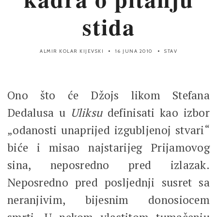
stida
ALMIR KOLAR KIJEVSKI
16 JUNA 2010
STAV
Ono što će Džojs likom Stefana
Dedalusa u
Uliksu
definisati kao izbor
„odanosti unaprijed izgubljenoj stvari“
biće i misao najstarijeg Prijamovog
sina, neposredno pred izlazak.
Neposredno pred posljednji susret sa
neranjivim, bijesnim donosiocem