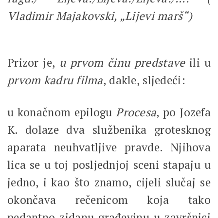
Vladimir Majakovski, „Lijevi marš“)
Prizor je,
u prvom činu predstave
ili u
prvom kadru filma
, dakle, sljedeći:
u konačnom epilogu
Procesa
, po Jozefa
K. dolaze dva službenika grotesknog
aparata neuhvatljive pravde. Njihova
lica se u toj posljednjoj sceni stapaju u
jedno, i kao što znamo, cijeli slučaj se
okončava rečenicom koja tako
pedantno zidanu građevinu u završnici