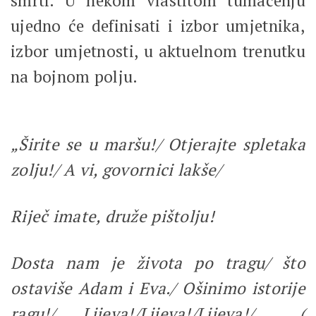
smrti. U nekom vlastitom tumačenju
ujedno će definisati i izbor umjetnika,
izbor umjetnosti, u aktuelnom trenutku
na bojnom polju.
„Širite se u maršu!/ Otjerajte spletaka
zolju!/ A vi, govornici lakše/
Riječ imate, druže pištolju!
Dosta nam je života po tragu/ što
ostaviše Adam i Eva./ Ošinimo istorije
ragu!/ Lijeva!/Lijeva!/Lijeva!/…. (