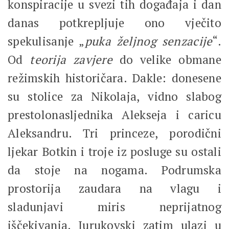
konspiracije u svezi tih događaja i dan
danas potkrepljuje ono vječito
spekulisanje „
puka željnog senzacije
“.
Od
teorija zavjere
do velike obmane
režimskih historičara. Dakle: donesene
su stolice za Nikolaja, vidno slabog
prestolonasljednika Alekseja i caricu
Aleksandru. Tri princeze, porodični
ljekar Botkin i troje iz posluge su ostali
da stoje na nogama. Podrumska
prostorija zaudara na vlagu i
sladunjavi miris neprijatnog
iščekivanja. Jurukovski zatim ulazi u