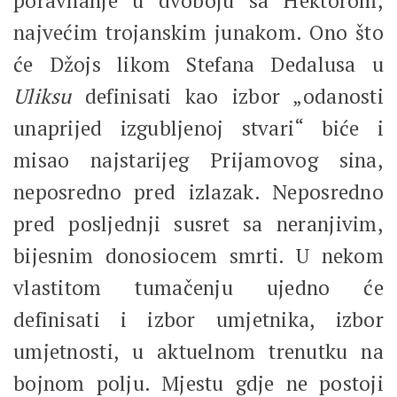
poravnanje u dvoboju sa Hektorom,
najvećim trojanskim junakom. Ono što
će Džojs likom Stefana Dedalusa u
Uliksu
definisati kao izbor „odanosti
unaprijed izgubljenoj stvari“ biće i
misao najstarijeg Prijamovog sina,
neposredno pred izlazak. Neposredno
pred posljednji susret sa neranjivim,
bijesnim donosiocem smrti. U nekom
vlastitom tumačenju ujedno će
definisati i izbor umjetnika, izbor
umjetnosti, u aktuelnom trenutku na
bojnom polju. Mjestu gdje ne postoji