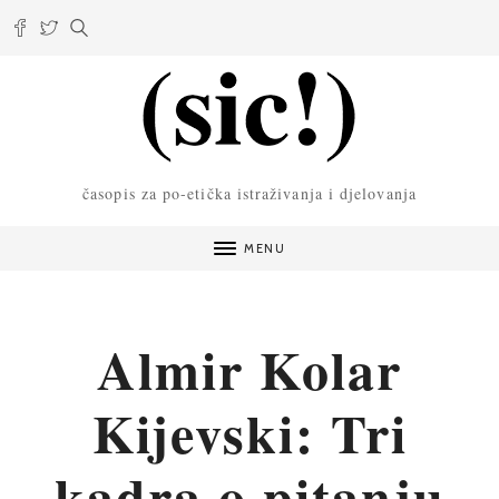
časopis za po-etička istraživanja i djelovanja
MENU
Almir Kolar
Kijevski: Tri
kadra o pitanju