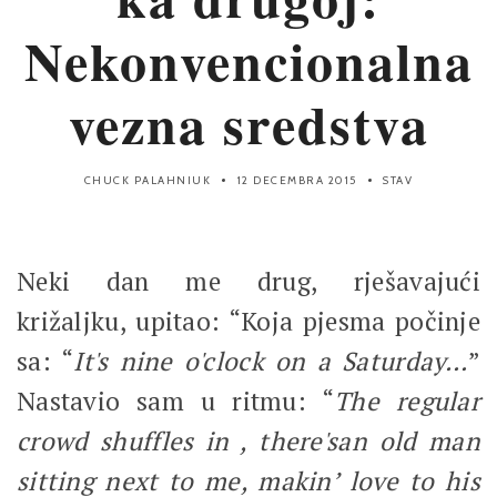
Nekonvencionalna
vezna sredstva
CHUCK PALAHNIUK
12 DECEMBRA 2015
STAV
Neki dan me drug, rješavajući
križaljku, upitao: “Koja pjesma počinje
sa: “
It's nine o'clock on a Saturday…
”
Nastavio sam u ritmu: “
The regular
crowd shuffles in , there'san old man
sitting next to me, makin’ love to his