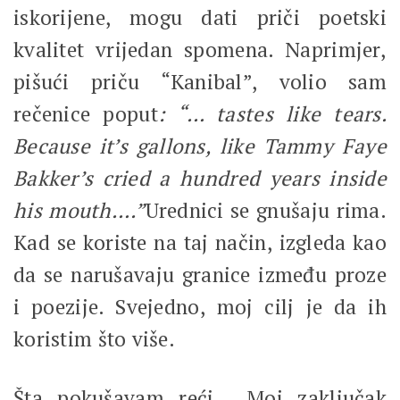
iskorijene, mogu dati priči poetski
kvalitet vrijedan spomena. Naprimjer,
pišući priču “Kanibal”, volio sam
rečenice poput
: “… tastes like tears.
Because it’s gallons, like Tammy Faye
Bakker’s cried a hundred years inside
his mouth….”
Urednici se gnušaju rima.
Kad se koriste na taj način, izgleda kao
da se narušavaju granice između proze
i poezije. Svejedno, moj cilj je da ih
koristim što više.
Šta pokušavam reći… Moj zaključak