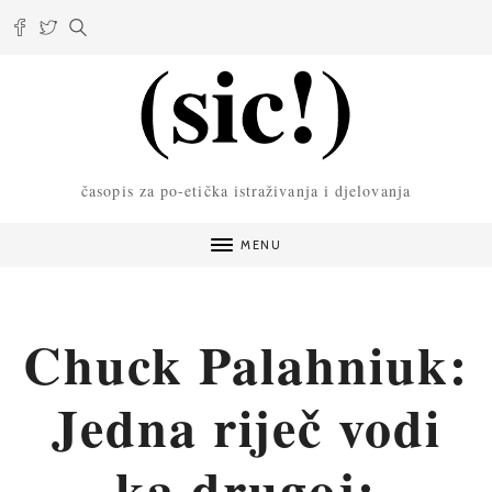
časopis za po-etička istraživanja i djelovanja
MENU
Chuck Palahniuk:
Jedna riječ vodi
ka drugoj: