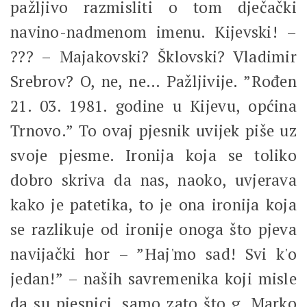
pažljivo razmisliti o tom dječački
navino-nadmenom imenu. Kijevski! –
??? – Majakovski? Šklovski? Vladimir
Srebrov? O, ne, ne… Pažljivije. ”Rođen
21. 03. 1981. godine u Kijevu, općina
Trnovo.” To ovaj pjesnik uvijek piše uz
svoje pjesme. Ironija koja se toliko
dobro skriva da nas, naoko, uvjerava
kako je patetika, to je ona ironija koja
se razlikuje od ironije onoga što pjeva
navijački hor – ”Haj'mo sad! Svi k'o
jedan!” – naših savremenika koji misle
da su pjesnici, samo zato što g. Marko