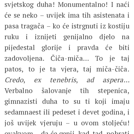
svjetskog duha! Monumentalno! I naći
će se neko – uvijek ima tih asistenata i
pasa tragača – ko će istrgnuti iz kostiju
ruku i iznijeti genijalno djelo na
pijedestal glorije i pravda će biti
zadovoljena. Čiča-miča… To je taj
patos, to je ta vjera, taj miča-čiča.
Credo
,
ex tenebris
,
ad aspera…
Verbalno šalovanje tih stepenica,
gimnazisti duha to su ti koji imaju
sedamnaest ili pedeset i devet godina, i
još uvijek vjeruju – u ovom stoljeću!
ovakvom – da će genij, kad-tad, pobrati