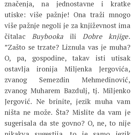
značenja, na jednostavne i kratke
utiske: više pažnje! Ona traži mnogo
više pažnje negoli je za književnost ima
čitalac
Buybooka
ili
Dobre knjige
.
”Zašto se trzate? Liznula vas je muha?
O, pa, gospodine, takav isti utisak
ostavlja ironija Miljenka Jergovića,
zvanog Semezdin Mehmedinović,
zvanog Muharem Bazdulj, tj. Miljenko
Jergović. Ne brinite, jezik muha vam
ništa ne može. Šta? Mislite da vam je
sugerisala da ste govno? O, ne, to nije
nikakva sugestija, to je samo jezik