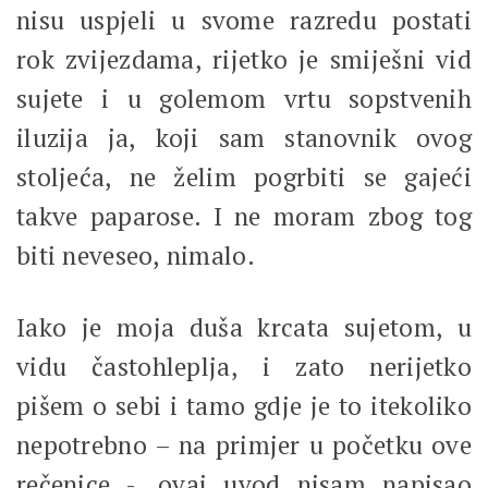
nisu uspjeli u svome razredu postati
rok zvijezdama, rijetko je smiješni vid
sujete i u golemom vrtu sopstvenih
iluzija ja, koji sam stanovnik ovog
stoljeća, ne želim pogrbiti se gajeći
takve paparose. I ne moram zbog tog
biti neveseo, nimalo.
Iako je moja duša krcata sujetom, u
vidu častohleplja, i zato nerijetko
pišem o sebi i tamo gdje je to itekoliko
nepotrebno – na primjer u početku ove
rečenice -, ovaj uvod nisam napisao