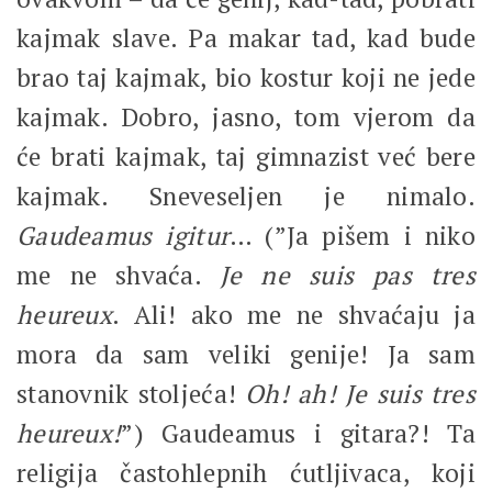
kajmak slave. Pa makar tad, kad bude
brao taj kajmak, bio kostur koji ne jede
kajmak. Dobro, jasno, tom vjerom da
će brati kajmak, taj gimnazist već bere
kajmak. Sneveseljen je nimalo.
Gaudeamus igitur
… (”Ja pišem i niko
me ne shvaća.
Je ne suis pas tres
heureux
. Ali! ako me ne shvaćaju ja
mora da sam veliki genije! Ja sam
stanovnik stoljeća!
Oh! ah! Je suis tres
heureux!
”) Gaudeamus i gitara?!
Ta
religija častohlepnih ćutljivaca, koji