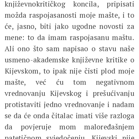
književnokritičkog koncila, pripisati
možda raspojasanosti moje mašte, i to
će, jasno, biti jako ugodne novosti za
mene: to da imam raspojasanu maštu.
Ali ono što sam napisao o stavu naše
usmeno-akademske književne kritike o
Kijevskom, to ipak nije čisti plod moje
mašte, već ću tom negativnom
vrednovanju Kijevskog i prešućivanju
protistaviti jedno vrednovanje i nadam
se da će onda čitalac imati više razloga
da povjeruje mom maloređašnjem
patetičnom svjedočenju. Kijevski nije