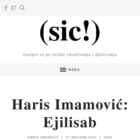
časopis za po-etička istraživanja i djelovanja
MENU
Haris Imamović:
Ejilisab
HARIS IMAMOVIĆ
17 JANUARA 2013
STAV