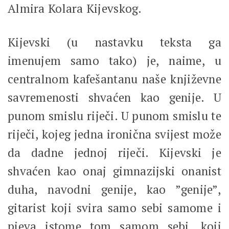
Almira Kolara Kijevskog.
Kijevski (u nastavku teksta ga
imenujem samo tako) je, naime, u
centralnom kafešantanu naše književne
savremenosti shvaćen kao genije. U
punom smislu riječi. U punom smislu te
riječi, kojeg jedna ironična svijest može
da dadne jednoj riječi. Kijevski je
shvaćen kao onaj gimnazijski onanist
duha, navodni genije, kao ”genije”,
gitarist koji svira samo sebi samome i
pjeva istome tom samom sebi, koji